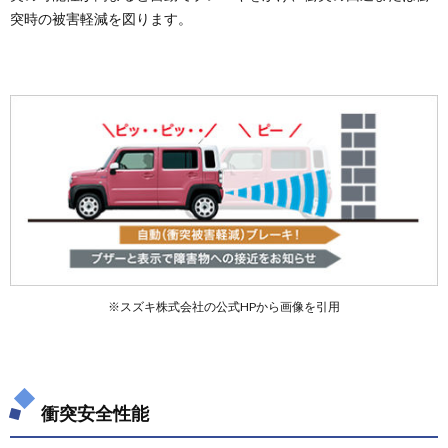
突時の被害軽減を図ります。
5.6.
純正キ
ャリア
5.7.
その他
の純正
グッズ
6.
ハス
ラー
の車
中泊
向け
アフ
※スズキ株式会社の公式HPから画像を引用
ター
マー
ケッ
ト品
6.1.
衝突安全性能
市販ク
ッショ