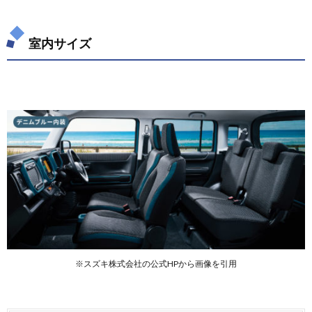
グッズ
7.
室内サイズ
ハス
ラー
の購
入を
検討
され
てい
る方
へ
※スズキ株式会社の公式HPから画像を引用