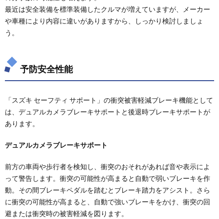
アレン
最近は安全装備を標準装備したクルマが増えていますが、メーカー
ジ
や車種により内容に違いがありますから、しっかり検討しましょ
4.
う。
ハス
ラー
の理
想の
予防安全性能
ベッ
ドス
ペー
ス
「スズキ セーフティ サポート」の衝突被害軽減ブレーキ機能として
は、デュアルカメラブレーキサポートと後退時ブレーキサポートが
5.
ハス
あります。
ラー
の車
デュアルカメラブレーキサポート
中泊
向け
純正
前方の車両や歩行者を検知し、衝突のおそれがあれば音や表示によ
アク
って警告します。衝突の可能性が高まると自動で弱いブレーキを作
セサ
動。その間ブレーキペダルを踏むとブレーキ踏力をアシスト。さら
リ
に衝突の可能性が高まると、自動で強いブレーキをかけ、衝突の回
5.1.
避または衝突時の被害軽減を図ります。
純正ク