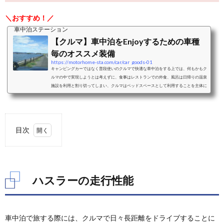
＼おすすめ！／
車中泊ステーション
【クルマ】車中泊をEnjoyするための車種
毎のオススメ装備
https://motorhome-sta.com/car/car_goods-01
キャンピングカーではなく普段使いのクルマで快適な車中泊をする上では、何もかもク
ルマの中で実現しようとは考えずに、食事はレストランでの外食、風呂は日帰りの温泉
施設を利用と割り切ってしまい、クルマはベッドスペースとして利用することを主体に
考えることをおすすめします。ベッドスペースとして利用することを考えた際の車中泊
に適したクルマと、車種毎のおすすめクッション、シェード、カーテンなどの装備をご
紹介します。ミニバンミニバンは、前席はそのままで2列目以降のシートアレンジによ
り大人二人＋小さな子供一人程度...
目次
1.
ハス
ラー
の走
ハスラーの走行性能
行性
能
2.
車中泊で旅する際には、クルマで日々長距離をドライブすることに
ハス