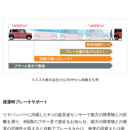
ッショ
ンマッ
ト
5.2.
純正ブ
ライン
ドシェ
ード
5.3.
純正ウ
ィンド
ーバグ
ネット
※スズキ株式会社の公式HPから画像を引用
5.4.
純正バ
ックド
後退時ブレーキサポート
アター
プ
リヤバンパーに内蔵した4つの超音波センサーで後方の障害物との距
5.5.
離を測り、4段階のブザー音で接近をお知らせ。後方の障害物との衝
純正テ
ーブル
突の可能性が高まると自動でブレーキをかけ、衝突の回避または衝