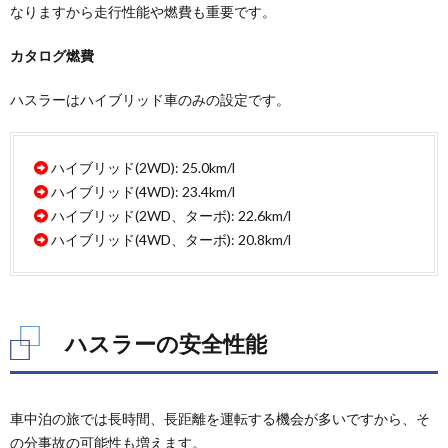
ラー
なりますから走行性能や燃費も重要です。
の安
全性
カタログ燃費
能
2.1.
ハスラーはハイブリッド車のみの設定です。
予防安
全性能
2.2.
ハイブリッド(2WD): 25.0km/l
衝突安
ハイブリッド(4WD): 23.4km/l
全性能
ハイブリッド(2WD、ターボ): 22.6km/l
3.
ハイブリッド(4WD、ターボ): 20.8km/l
ハス
ラー
の居
住性
ハスラーの安全性能
3.1.
室内サ
イズ
3.2.
車中泊の旅では長時間、長距離を運転する機会が多いですから、そ
シート
の分事故の可能性も増えます。