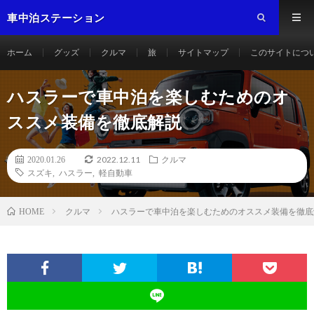
車中泊ステーション
ホーム
グッズ
クルマ
旅
サイトマップ
このサイトにつ
ハスラーで車中泊を楽しむためのオ
ススメ装備を徹底解説
2022.12.11
2020.01.26
クルマ
スズキ
,
ハスラー
,
軽自動車
クルマ
ハスラーで車中泊を楽しむためのオススメ装備を徹底
HOME