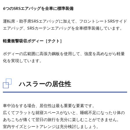
ンマッ
ト
6つのSRSエアバッグを全車に標準装備
6.2.
運転席・助手席SRSエアバッグに加えて、フロントシートSRSサイド
市販ブ
ライン
エアバッグ、SRSカーテンエアバッグを全車標準装備しています。
ドシェ
ード
軽量衝撃吸収ボディー［テクト］
6.3.
市販カ
ボディーの広範囲に高張力鋼板を使用して、強度を高めながら軽量
ーテン
化を実現しています。
6.4.
市販ウ
ィンド
ハスラーの居住性
ーバグ
ネット
6.5.
市販キ
車中泊をする場合、居住性は最も重要な要素です。
ャリア
広くてフラットな就寝スペースがないと、睡眠不足になったり体の
6.6.
あちこちが痛くて翌日の旅行を充分に楽しむことができません。
その他
室内サイズとシートアレンジは充分検討しましょう。
の市販