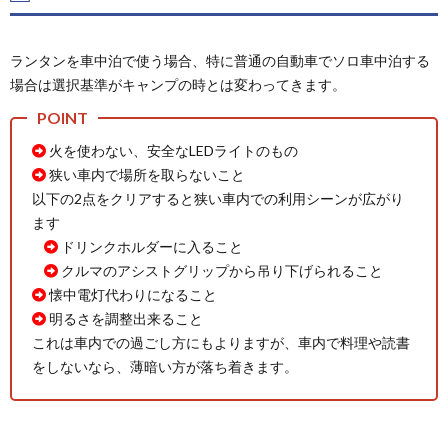
LED
ラン
タン
ランタンを車中泊で使う場合、特に普通の自動車でソロ車中泊する
2.
場合は選択基準がキャンプの時とは変わってきます。
LED
ラン
タン
火を使わない、安全なLEDライトのもの
のお
すす
狭い車内で場所を取らないこと
め
以下の2点をクリアすると狭い車内での利用シーンが広がり
2.1.
ます
車中泊
ドリンクホルダーに入ること
用のお
クルマのアシストグリップから吊り下げられること
すすめ
懐中電灯代わりになること
2.2.
明るさを調整出来ること
キャン
これは車内での過ごし方にもよりますが、車内で料理や読書
プ用の
をしないなら、薄暗い方が落ち着きます。
おすす
め