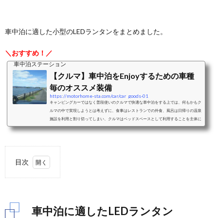
車中泊に適した小型のLEDランタンをまとめました。
＼おすすめ！／
車中泊ステーション
【クルマ】車中泊をEnjoyするための車種
毎のオススメ装備
https://motorhome-sta.com/car/car_goods-01
キャンピングカーではなく普段使いのクルマで快適な車中泊をする上では、何もかもク
ルマの中で実現しようとは考えずに、食事はレストランでの外食、風呂は日帰りの温泉
施設を利用と割り切ってしまい、クルマはベッドスペースとして利用することを主体に
考えることをおすすめします。ベッドスペースとして利用することを考えた際の車中泊
に適したクルマと、車種毎のおすすめクッション、シェード、カーテンなどの装備をご
紹介します。ミニバンミニバンは、前席はそのままで2列目以降のシートアレンジによ
り大人二人＋小さな子供一人程度...
目次
1.
車中
泊に
適し
車中泊に適したLEDランタン
た