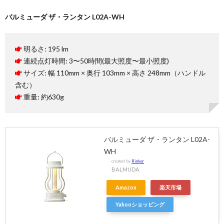
バルミューダ ザ・ランタン L02A-WH
明るさ: 195 lm
連続点灯時間: 3〜50時間(最大照度〜最小照度)
サイズ: 幅 110mm × 奥行 103mm × 高さ 248mm（ハンドル
含む）
重量: 約630g
バルミューダ ザ・ランタン L02A-
WH
created by
Rinker
BALMUDA
Amazon
楽天市場
Yahooショッピング