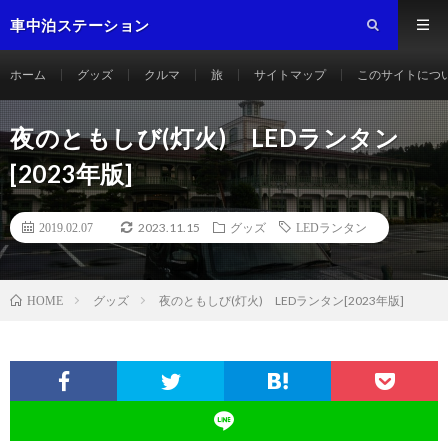
車中泊ステーション
ホーム
グッズ
クルマ
旅
サイトマップ
このサイトにつ
夜のともしび(灯火) LEDランタン
[2023年版]
2023.11.15
2019.02.07
グッズ
LEDランタン
グッズ
夜のともしび(灯火) LEDランタン[2023年版]
HOME