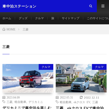
車中泊ステーション
ホーム
グッズ
クルマ
旅
サイトマップ
このサイトにつ
三菱
HOME
三菱
クルマ
クルマ
2022.12.11
2023.04.09
2022.05.31
三菱
,
軽自動車
,
デリカミニ
軽自動車
,
ekクロス EV
,
三菱
デリカミニで車中泊を楽しむ
三菱 ekクロス EVで車中泊