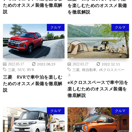
ためのオススメ装備を徹底解
を楽しむためのオススメ装備
説
を徹底解説
クルマ
クルマ
2022.08.23
2022.12.11
2022.05.17
2022.03.27
三菱
,
SUV
,
RVR
三菱
,
軽自動車
,
eKクロススペー
ス
三菱 RVRで車中泊を楽しむ
eKクロススペースで車中泊を
ためのオススメ装備を徹底解
楽しむためのオススメ装備を
説
徹底解説
クルマ
クルマ