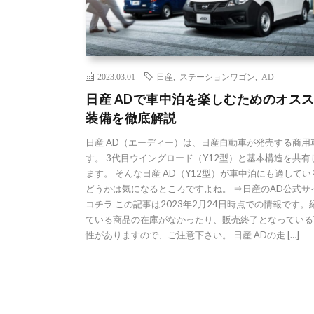
2023.03.01
日産
,
ステーションワゴン
,
AD
日産 ADで車中泊を楽しむためのオス
装備を徹底解説
日産 AD（エーディー）は、日産自動車が発売する商用
す。 3代目ウイングロード（Y12型）と基本構造を共有
ます。 そんな日産 AD（Y12型）が車中泊にも適して
どうかは気になるところですよね。 ⇒日産のAD公式サ
コチラ この記事は2023年2月24日時点での情報です。
ている商品の在庫がなかったり、販売終了となっている
性がありますので、ご注意下さい。 日産 ADの走 […]