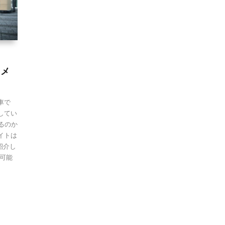
スメ
車で
してい
いるのか
イトは
紹介し
可能