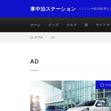
車中泊ステーション
ミニバンや軽自動車な
ホーム
グッズ
クルマ
旅
サイトマ
AD
HOME
AD
ク