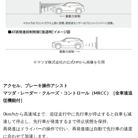
の市販
グッズ
6.
MX-
30の
購入
を検
討さ
れて
いる
方へ
※マツダ株式会社の公式HPから画像を引用
アクセル、ブレーキ操作アシスト
マツダ・レーダー・クルーズ・コントロール（MRCC）［全車速追
従機能付］
0km/hから高速域まで、追従走行中に先行車が停止すると自車も減
速して停止し、先行車が発進するまで停止状態を保持。
再発進はドライバーの操作で行い、再発進後は自動で先行車の速度
に合わせて加速します。