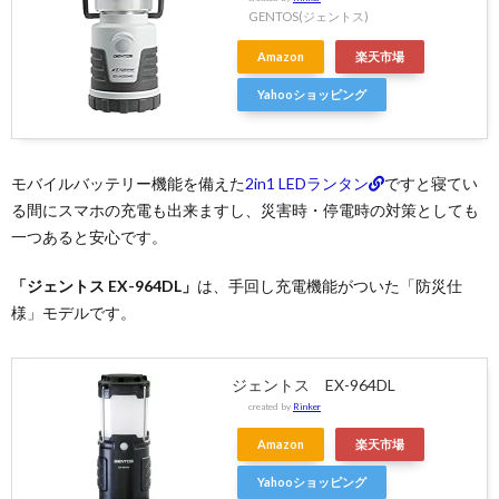
GENTOS(ジェントス)
Amazon
楽天市場
Yahooショッピング
モバイルバッテリー機能を備えた
2in1 LEDランタン
ですと寝てい
る間にスマホの充電も出来ますし、災害時・停電時の対策としても
一つあると安心です。
「ジェントス EX-964DL」
は、手回し充電機能がついた「防災仕
様」モデルです。
ジェントス EX-964DL
created by
Rinker
Amazon
楽天市場
Yahooショッピング