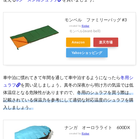
モンベル ファミリーバッグ #3
created by
Rinker
モンベル(mont-bell)
Amazon
楽天市場
Yahooショッピング
車中泊に慣れてきて年間を通して車中泊するようになったら
冬用シ
ュラフ
を買い足しましょう。真冬の深夜から明け方の気温では低
体温症となる危険性がありますので、
冬用のシュラフを買う際は、
記載されている保温力を参考にして適切な対応温度のシュラフを購
入しましょう。
ナンガ オーロラライト 600DX
created by
Rinker