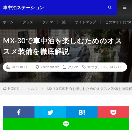
車中泊ステーション
ホーム
グッズ
クルマ
旅
サイトマップ
このサイトにつ
MX-30で車中泊を楽しむためのオス
スメ装備を徹底解説
2022.08.02
2020.10.11
クルマ
マツダ
,
SUV
,
MX-30
クルマ
MX-30で車中泊を楽しむためのオススメ装備を徹底
HOME