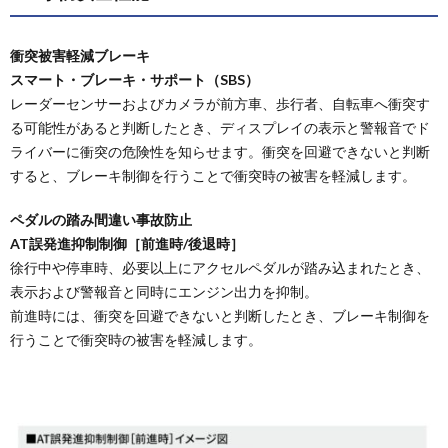
の純正
グッズ
衝突被害軽減ブレーキ
5.
スマート・ブレーキ・サポート（SBS）
MX-
30の
レーダーセンサーおよびカメラが前方車、歩行者、自転車へ衝突す
車中
る可能性があると判断したとき、ディスプレイの表示と警報音でド
泊向
ライバーに衝突の危険性を知らせます。衝突を回避できないと判断
けア
フタ
すると、ブレーキ制御を行うことで衝突時の被害を軽減します。
ーマ
ーケ
ペダルの踏み間違い事故防止
ット
AT誤発進抑制制御［前進時/後退時］
品
徐行中や停車時、必要以上にアクセルペダルが踏み込まれたとき、
5.1.
表示および警報音と同時にエンジン出力を抑制。
市販カ
ーテン
前進時には、衝突を回避できないと判断したとき、ブレーキ制御を
行うことで衝突時の被害を軽減します。
5.2.
市販キ
ャリア
5.3.
その他