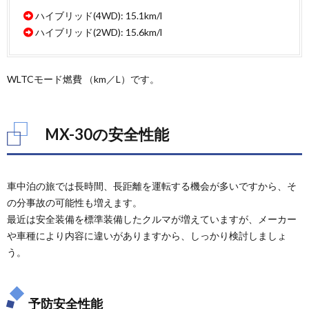
3.1.
ハイブリッド(4WD): 15.1km/l
室内サ
ハイブリッド(2WD): 15.6km/l
イズ
3.2.
シート
WLTCモード燃費 （km／L）です。
アレン
ジ
4.
MX-30の安全性能
MX-
30の
車中
泊向
け純
車中泊の旅では長時間、長距離を運転する機会が多いですから、そ
正ア
の分事故の可能性も増えます。
クセ
最近は安全装備を標準装備したクルマが増えていますが、メーカー
サリ
や車種により内容に違いがありますから、しっかり検討しましょ
4.1.
う。
純正キ
ャリア
4.2.
予防安全性能
その他