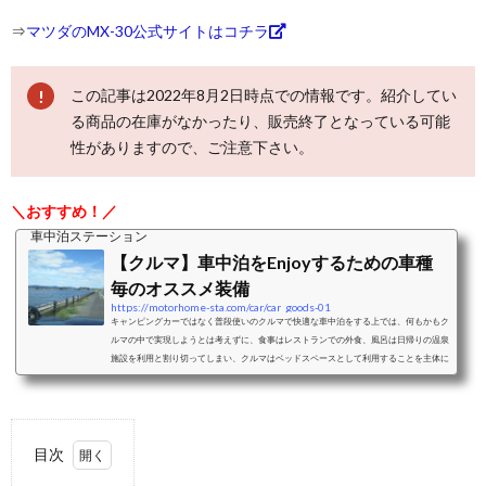
⇒
マツダのMX-30公式サイトはコチラ
この記事は2022年8月2日時点での情報です。紹介してい
る商品の在庫がなかったり、販売終了となっている可能
性がありますので、ご注意下さい。
＼おすすめ！／
車中泊ステーション
【クルマ】車中泊をEnjoyするための車種
毎のオススメ装備
https://motorhome-sta.com/car/car_goods-01
キャンピングカーではなく普段使いのクルマで快適な車中泊をする上では、何もかもク
ルマの中で実現しようとは考えずに、食事はレストランでの外食、風呂は日帰りの温泉
施設を利用と割り切ってしまい、クルマはベッドスペースとして利用することを主体に
考えることをおすすめします。ベッドスペースとして利用することを考えた際の車中泊
に適したクルマと、車種毎のおすすめクッション、シェード、カーテンなどの装備をご
紹介します。ミニバンミニバンは、前席はそのままで2列目以降のシートアレンジによ
り大人二人＋小さな子供一人程度...
目次