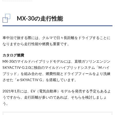
1.
MX-
30の
走行
MX-30の走行性能
性能
2.
MX-
車中泊で旅する際には、クルマで日々長距離をドライブすることに
30の
安全
なりますから走行性能や燃費も重要です。
性能
カタログ燃費
2.1.
MX-30のマイルドハイブリッドモデルには、直噴ガソリンエンジン
予防安
全性能
SKYACTIV-G 2.0に独自のマイルドハイブリッドシステム「M ハイ
ブリッド」を組み合わせ、燃費性能とドライブフィールをより洗練
2.2.
衝突安
させた「e-SKYACTIV G」を搭載しています。
全性能
2021年1月には、EV（電気自動車）モデルを発売する予定もあるよ
3.
うですから、走行距離が多いのであれば、そちらを検討しましょ
MX-
30の
う。
居住
性