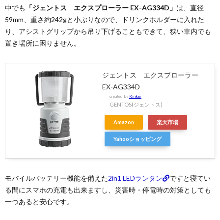
中でも
「ジェントス エクスプローラー EX-AG334D」
は、直径
59mm、重さ約242gと小ぶりなので、ドリンクホルダーに入れた
り、アシストグリップから吊り下げることもできて、狭い車内でも
置き場所に困りません。
ジェントス エクスプローラー
EX-AG334D
created by
Rinker
GENTOS(ジェントス)
Amazon
楽天市場
Yahooショッピング
モバイルバッテリー機能を備えた
2in1 LEDランタン
ですと寝てい
る間にスマホの充電も出来ますし、災害時・停電時の対策としても
一つあると安心です。