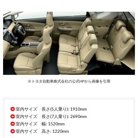
ャリア
5.7.
その他
の市販
グッズ
6.
ブリ
ウス
αの
購入
を検
討さ
れて
※トヨタ自動車株式会社の公式HPから画像を引用
いる
方へ
室内サイズ 長さ(5人乗り): 1910mm
室内サイズ 長さ(7人乗り): 2690mm
室内サイズ 幅: 1520mm
室内サイズ 高さ: 1220mm