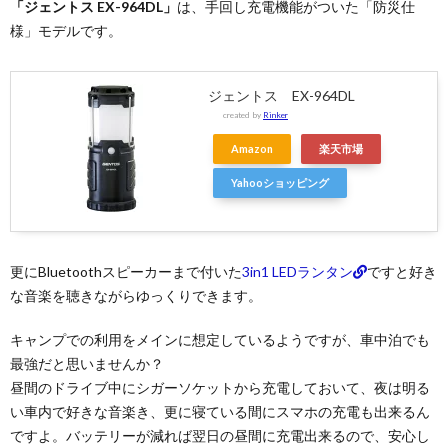
「ジェントス EX-964DL」
は、手回し充電機能がついた「防災仕
様」モデルです。
ジェントス EX-964DL
created by
Rinker
Amazon
楽天市場
Yahooショッピング
更にBluetoothスピーカーまで付いた
3in1 LEDランタン
ですと好き
な音楽を聴きながらゆっくりできます。
キャンプでの利用をメインに想定しているようですが、車中泊でも
最強だと思いませんか？
昼間のドライブ中にシガーソケットから充電しておいて、夜は明る
い車内で好きな音楽き、更に寝ている間にスマホの充電も出来るん
ですよ。バッテリーが減れば翌日の昼間に充電出来るので、安心し