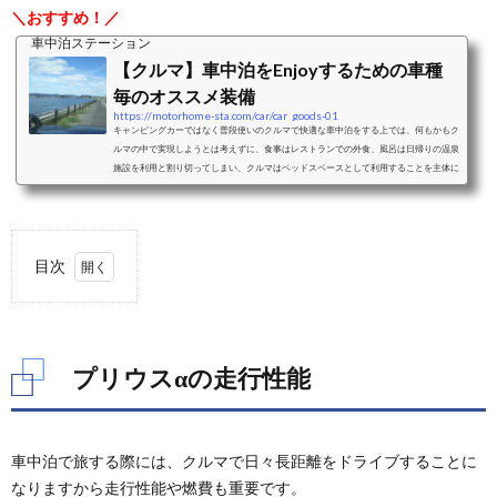
＼おすすめ！／
車中泊ステーション
【クルマ】車中泊をEnjoyするための車種
毎のオススメ装備
https://motorhome-sta.com/car/car_goods-01
キャンピングカーではなく普段使いのクルマで快適な車中泊をする上では、何もかもク
ルマの中で実現しようとは考えずに、食事はレストランでの外食、風呂は日帰りの温泉
施設を利用と割り切ってしまい、クルマはベッドスペースとして利用することを主体に
考えることをおすすめします。ベッドスペースとして利用することを考えた際の車中泊
に適したクルマと、車種毎のおすすめクッション、シェード、カーテンなどの装備をご
紹介します。ミニバンミニバンは、前席はそのままで2列目以降のシートアレンジによ
り大人二人＋小さな子供一人程度...
目次
1.
プリ
ウス
αの
プリウスαの走行性能
走行
性能
2.
車中泊で旅する際には、クルマで日々長距離をドライブすることに
プリ
ウス
なりますから走行性能や燃費も重要です。