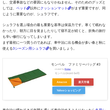
し、交通事故などの要因にもなりかねません。そのためのグッズと
しては、
ベッド
以外に
クッションマット
がまず重要ですが、同
じように重要なのが、シュラフです。
シュラフを選ぶ場合の最も重要な基準は保温力です。寒くて眠れな
かったり、朝方に目を覚ましたりして寝不足が続くと、折角の旅行
も辛い修行になってしまいます。
まず最初に一つ買うのであれば、車中泊に出る機会が多い春と秋に
使える
3シーズン用シュラフ
を買いましょう。
モンベル ファミリーバッグ #3
created by
Rinker
モンベル(mont-bell)
Amazon
楽天市場
Yahooショッピング
車中泊に慣れてきて年間を通して車中泊するようになったら
冬用シ