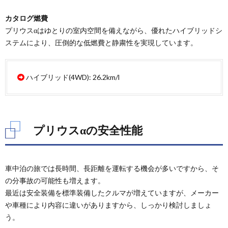
αの
安全
カタログ燃費
性能
プリウスαはゆとりの室内空間を備えながら、優れたハイブリッドシ
2.1.
ステムにより、圧倒的な低燃費と静粛性を実現しています。
予防安
全性能
3.
ハイブリッド(4WD): 26.2km/l
プリ
ウス
αの
居住
性
プリウスαの安全性能
3.1.
室内サ
イズ
車中泊の旅では長時間、長距離を運転する機会が多いですから、そ
3.2.
の分事故の可能性も増えます。
シート
アレン
最近は安全装備を標準装備したクルマが増えていますが、メーカー
ジ
や車種により内容に違いがありますから、しっかり検討しましょ
う。
4.
プリ