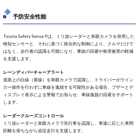
ウス
αの
予防安全性能
理想
のベ
ッド
スペ
Toyota Safety Sense Pは、ミリ波レーダーと単眼カメラを併用した
ース
検知センサーと、それに基づく統合的な制御により、クルマだけで
5.
はなく、歩行者の認識も可能になり、事故の回避や衝突被害の軽減
プリ
を支援します。
ウス
αの
車中
レーンディパーチャーアラート
泊向
道路上の白線（黄線）を単眼カメラで認識し、ドライバーがウイン
けア
カー操作を行わずに車線を逸脱する可能性がある場合、ブザーとデ
フタ
ーマ
ィスプレイ表示による警報でお知らせ、車線逸脱の回避をサポート
ーケ
します。
ット
品
レーダークルーズコントロール
5.1.
ミリ波レーダーと単眼カメラで先行車を認識し、車速に応じた車間
市販ク
距離を保ちながら追従走行を支援します。
ッショ
ンマッ