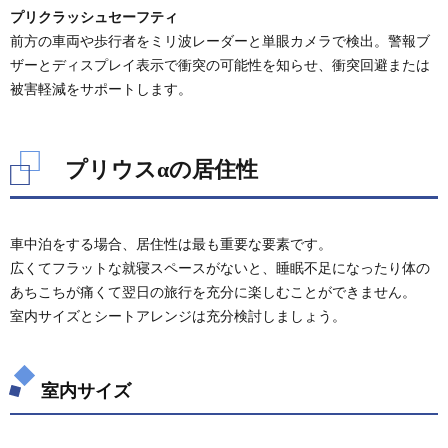
ト
プリクラッシュセーフティ
前方の車両や歩行者をミリ波レーダーと単眼カメラで検出。警報ブ
5.2.
ザーとディスプレイ表示で衝突の可能性を知らせ、衝突回避または
市販ブ
ライン
被害軽減をサポートします。
ドシェ
ード
5.3.
プリウスαの居住性
市販カ
ーテン
5.4.
車中泊をする場合、居住性は最も重要な要素です。
市販ウ
ィンド
広くてフラットな就寝スペースがないと、睡眠不足になったり体の
ーバグ
あちこちが痛くて翌日の旅行を充分に楽しむことができません。
ネット
室内サイズとシートアレンジは充分検討しましょう。
5.5.
市販ル
ーフネ
ット
室内サイズ
5.6.
市販キ