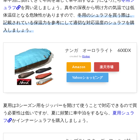
ュラフ
を買い足しましょう。真冬の深夜から明け方の気温では低
体温症となる危険性がありますので、
冬用のシュラフを買う際は、
記載されている保温力を参考にして適切な対応温度のシュラフを購
入しましょう。
ナンガ オーロラライト 600DX
created by
Rinker
Amazon
楽天市場
Yahooショッピング
夏用は3シーズン用をジッパーを開けて使うことで対応できるので買
う必要性は低いですが、夏に頻繁に車中泊をするなら、
夏用シュラ
フ
かインナーシュラフを購入しましょう。