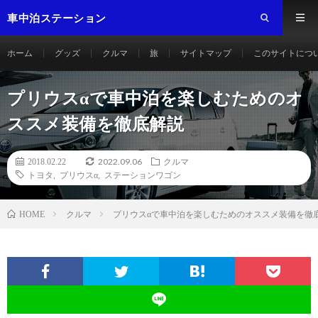
車中泊ステーション
ホーム
グッズ
クルマ
旅
サイトマップ
このサイトにつ
プリウスαで車中泊を楽しむためのオ
ススメ装備を徹底解説
2022.09.06
2018.02.22
クルマ
トヨタ
,
プリウスα
,
ステーションワゴン
クルマ
プリウスαで車中泊を楽しむためのオススメ装備を徹
HOME