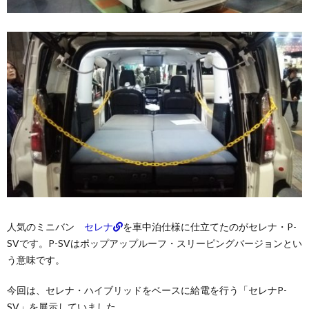
Bee」
by
MYSミ
スティ
ック
3.2.
その他
のキャ
ブコン
4.
バン
コン
4.1.
「ボン
ド プ
人気のミニバン
セレナ
を車中泊仕様に仕立てたのがセレナ・P-
レミア
ムハイ
SVです。P-SVはポップアップルーフ・スリーピングバージョンとい
ルー
う意味です。
フ」
by ダ
今回は、セレナ・ハイブリッドをベースに給電を行う「セレナP-
イレク
トカー
SV」を展示していました。