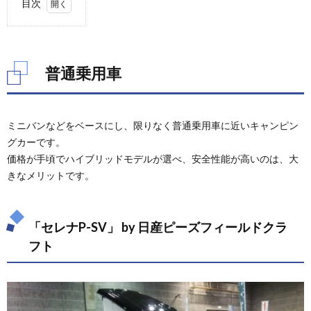
目次
1.
普通
乗用
車
普通乗用車
1.1.
「セレ
ナP-
ミニバンなどをベースにし、限りなく普通乗用車に近いキャンピン
SV」
by 日
グカーです。
産ピー
価格が手頃でハイブリッドモデルが選べ、安全性能が高いのは、大
ズフィ
きなメリットです。
ールド
クラフ
ト
1.2.
「セレナP-SV」 by 日産ピーズフィールドクラ
その他
フト
の普通
乗用車
2.
軽キ