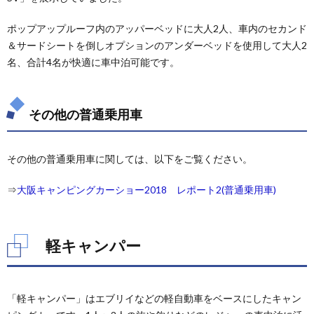
ズ
ポップアップルーフ内のアッパーベッドに大人2人、車内のセカンド
4.2.
その他
＆サードシートを倒しオプションのアンダーベッドを使用して大人2
のバン
名、合計4名が快適に車中泊可能です。
コン
5.
トラ
その他の普通乗用車
キャ
ン
5.1.
その他の普通乗用車に関しては、以下をご覧ください。
「J-
cabin
⇒
大阪キャンピングカーショー2018 レポート2(普通乗用車)
HN」
by
MYSミ
スティ
軽キャンパー
ック
6.
その
他
「軽キャンパー」はエブリイなどの軽自動車をベースにしたキャン