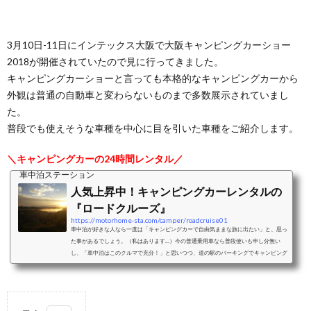
3月10日-11日にインテックス大阪で大阪キャンピングカーショー
2018が開催されていたので見に行ってきました。
キャンピングカーショーと言っても本格的なキャンピングカーから
外観は普通の自動車と変わらないものまで多数展示されていまし
た。
普段でも使えそうな車種を中心に目を引いた車種をご紹介します。
＼キャンピングカーの24時間レンタル／
車中泊ステーション
人気上昇中！キャンピングカーレンタルの
『ロードクルーズ』
https://motorhome-sta.com/camper/roadcruise01
車中泊が好きな人なら一度は「キャンピングカーで自由気ままな旅に出たい」と、思っ
た事があるでしょう。（私はあります…）今の普通乗用車なら普段使いも申し分無い
し、「車中泊はこのクルマで充分！」と思いつつ、道の駅のパーキングでキャンピング
カーを見かけると「一度位はあんなキャンパーに乗って旅したい！」とも思う事でしょ
う。（私は毎回思います…）キャンピングカー購入のデメリットキャンピングカーショ
ーに行ったりキャンピングカー専門雑誌を見たりして情報収集しだすと、欲しい気持ち
はドンドン大きくなっていきます。...