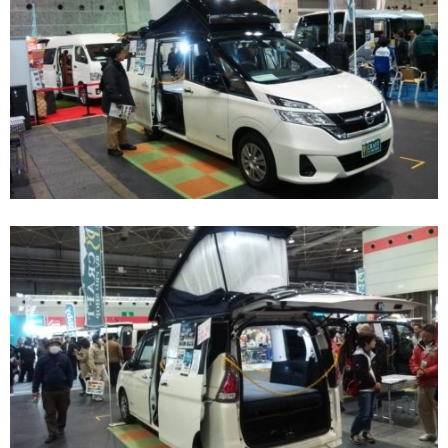
ャン
パー
2.1.
「ココ
ワゴ
ン」
by フ
ィール
ドライ
フ
2.2.
その他
の軽キ
ャンパ
ー
3.
キャ
ブコ
ン
3.1.
「ミニ
ポップ