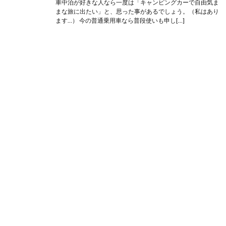
車中泊が好きな人なら一度は「キャンピングカーで自由気ま
まな旅に出たい」と、思った事があるでしょう。（私はあり
ます…） 今の普通乗用車なら普段使いも申し[…]