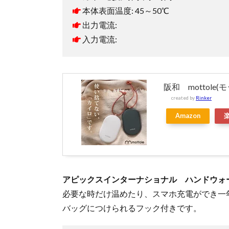
本体表面温度: 45～50℃
出力電流:
入力電流:
阪和 mottole(
created by
Rinker
Amazon
アピックスインターナショナル ハンドウォーマ
必要な時だけ温めたり、スマホ充電ができ一
バッグにつけられるフック付きです。