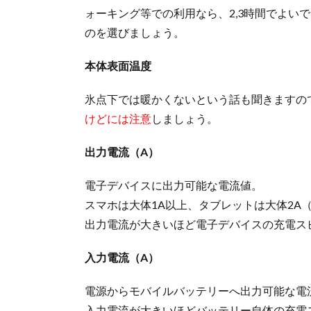
ォーキング等での利用なら、2,3時間でよい
す
す
のを選びましょう。
め
4.
本体表面温度
オ
イ
氷点下では暖かくないという話も聞きますの
ル
けどには注意
しましょう。
式
カ
出力電流（A）
イ
ロ
の
電子デバイスに出力可能な電流値。
お
スマホは大体1A以上、タブレットは大体2A（i
す
出力電流が大きいほど電子デバイスの充電ス
す
め
入力電流（A）
電源からモバイルバッテリーへ出力可能な電
入力電流が大きいほどバッテリー自体の充電