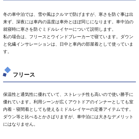
ダウン
冬の車中泊では、雪や風はクルマで防げますが、寒さを防ぐ事は出
3.3.
来ず、深夜には車内の温度は車外とほぼ同じになります。車中泊の
化繊イ
ンサレ
就寝時に寒さを防ぐミドルレイヤーについて説明します。
ーショ
私の場合は、フリースとウインドブレーカーで寝ています。ダウン
ン
と化繊インサレーションは、日中と車内の部屋着として使っていま
す。
フリース
保温性と通気性に優れていて、ストレッチ性も高いので使い勝手に
優れています。利用シーンが広くアウトドアのインナーとしても室
内着・寝間着としても使えるミドルレイヤーの定番アイテムです。
ダウン等と比べるとかさばりますが、車中泊には大きなデメリット
にはなりません。