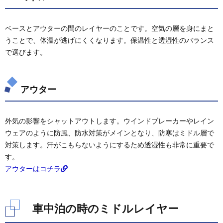
フリー
ス
ベースとアウターの間のレイヤーのことです。空気の層を身にまと
2.2.
うことで、体温が逃げにくくなります。保温性と透湿性のバランス
ダウン
で選びます。
2.3.
化繊イ
ンサレ
ーショ
アウター
ン
2.4.
ウイン
外気の影響をシャットアウトします。ウインドブレーカーやレイン
ドブレ
ウェアのように防風、防水対策がメインとなり、防寒はミドル層で
ーカー
対策します。汗がこもらないようにするため透湿性も非常に重要で
3.
す。
おす
アウターはコチラ
すめ
3.1.
フリー
車中泊の時のミドルレイヤー
ス
3.2.