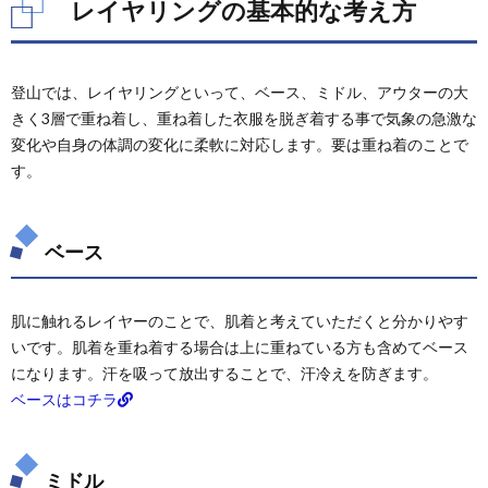
レイヤリングの基本的な考え方
の基
本的
な考
え方
登山では、レイヤリングといって、ベース、ミドル、アウターの大
1.1.
きく3層で重ね着し、重ね着した衣服を脱ぎ着する事で気象の急激な
ベース
変化や自身の体調の変化に柔軟に対応します。要は重ね着のことで
1.2.
す。
ミドル
1.3.
ベース
アウタ
ー
2.
肌に触れるレイヤーのことで、肌着と考えていただくと分かりやす
車中
泊の
いです。肌着を重ね着する場合は上に重ねている方も含めてベース
時の
になります。汗を吸って放出することで、汗冷えを防ぎます。
ミド
ベースはコチラ
ルレ
イヤ
ー
2.1.
ミドル