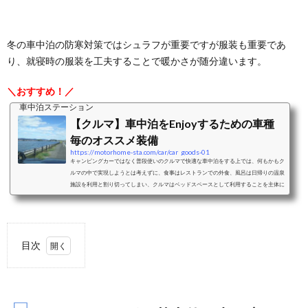
冬の車中泊の防寒対策ではシュラフが重要ですが服装も重要であ
り、就寝時の服装を工夫することで暖かさが随分違います。
＼おすすめ！／
車中泊ステーション
【クルマ】車中泊をEnjoyするための車種
毎のオススメ装備
https://motorhome-sta.com/car/car_goods-01
キャンピングカーではなく普段使いのクルマで快適な車中泊をする上では、何もかもク
ルマの中で実現しようとは考えずに、食事はレストランでの外食、風呂は日帰りの温泉
施設を利用と割り切ってしまい、クルマはベッドスペースとして利用することを主体に
考えることをおすすめします。ベッドスペースとして利用することを考えた際の車中泊
に適したクルマと、車種毎のおすすめクッション、シェード、カーテンなどの装備をご
紹介します。ミニバンミニバンは、前席はそのままで2列目以降のシートアレンジによ
り大人二人＋小さな子供一人程度...
目次
1.
レイ
ヤリ
ング