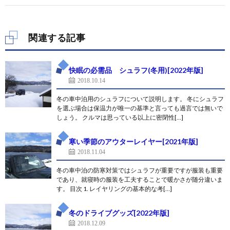
関連する記事
快眠の必需品 シュラフ(冬用)[2022年版]
2018.10.14
冬の車中泊用のシュラフについて説明します。 冬にシュラフ
を選ぶ場合は保温力が唯一の基準と言っても過言では無いで
しょう。 クルマは思っている以上に密閉性[…]
寒い季節のアウターレイヤー[2021年版]
2018.11.04
冬の車中泊の防寒対策ではシュラフが重要ですが服装も重要
であり、就寝時の服装を工夫することで暖かさが随分違いま
す。 目次 1. レイヤリングの基本的な考[…]
冬のドライブグッズ[2022年版]
2018.12.09