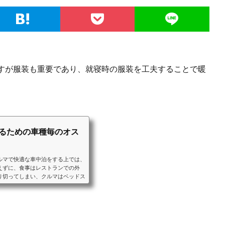
すが服装も重要であり、就寝時の服装を工夫することで暖
するための車種毎のオス
ルマで快適な車中泊をする上では、
えずに、食事はレストランでの外
り切ってしまい、クルマはベッドス
ることをおすすめします。ベッドス
車中泊に適したクルマと、車種毎の
ンなどの装備をご紹介します。ミニ
目以降のシートアレンジにより大人