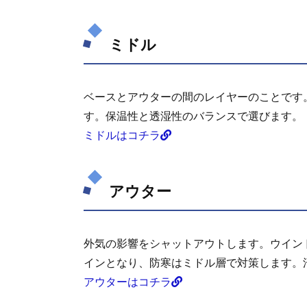
ミド
ル
ミドル
1.3.
アウ
ター
2.
ベースとアウターの間のレイヤーのことです
車
す。保温性と透湿性のバランスで選びます。
中
ミドルはコチラ
泊
の
時
の
アウター
ベ
ー
ス
レ
外気の影響をシャットアウトします。ウイン
イ
インとなり、防寒はミドル層で対策します。
ヤ
アウターはコチラ
ー
3.