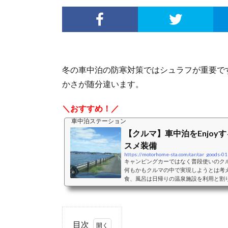
冬の車中泊の防寒対策ではシュラフが重要で
かさが随分違います。
＼おすすめ！／
車中泊ステーション
【クルマ】車中泊をEnjoy
スメ装備
https://motorhome-sta.com/car/car_goods-01
キャンピングカーではなく普段使いのク
何もかもクルマの中で実現しようとは考
食、風呂は日帰りの温泉施設を利用と割
ペースとして利用することを主体に考え
ペースとして利用することを考えた際の
おすすめクッション、シェード、カーテ
バンミニバンは、前席はそのままで2列
二人＋小さな子供一人程度...
目次