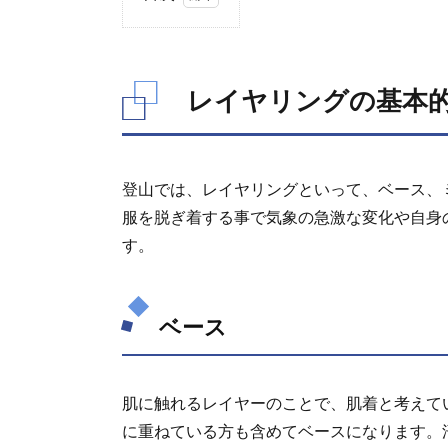
1.
レ
イ
レイヤリングの基本
ヤ
リ
ン
グ
の
登山では、レイヤリングといって、ベース、
基
服を脱ぎ着する事で気象の急激な変化や自身
本
的
す。
な
考
え
ベース
方
1.1.
ベー
ス
肌に触れるレイヤーのことで、肌着と考えて
に重ねている方も含めてベースになります。
1.2.