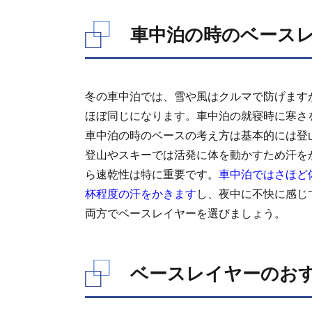
ベ
ー
車中泊の時のベース
ス
レ
イ
ヤ
冬の車中泊では、雪や風はクルマで防げます
ー
ほぼ同じになります。車中泊の就寝時に寒さ
の
お
車中泊の時のベースの考え方は基本的には登
す
登山やスキーでは活発に体を動かすため汗を
す
ら速乾性は特に重要です。
車中泊ではさほど
め
杯程度の汗をかきます
し、夜中に不快に感じ
両方でベースレイヤーを選びましょう。
ベースレイヤーのお