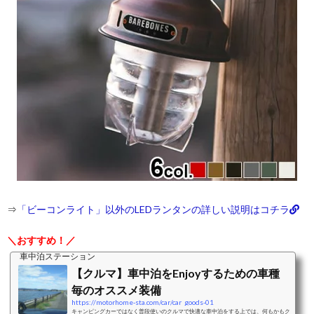
⇒
「ビーコンライト」以外のLEDランタンの詳しい説明はコチラ
＼おすすめ！／
車中泊ステーション
【クルマ】車中泊をEnjoyするための車種
毎のオススメ装備
https://motorhome-sta.com/car/car_goods-01
キャンピングカーではなく普段使いのクルマで快適な車中泊をする上では、何もかもク