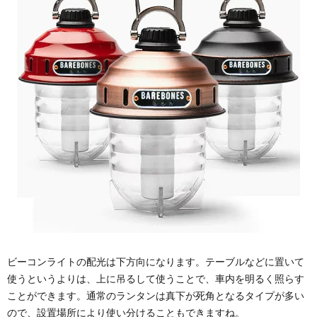
メイ
ンラ
ンタ
ンな
らフ
ォレ
スト
ラン
タン
LED
4.
その
他の
LED
ラン
タン
ビーコンライトの配光は下方向になります。テーブルなどに置いて
使うというよりは、上に吊るして使うことで、車内を明るく照らす
ことができます。通常のランタンは真下が死角となるタイプが多い
ので、設置場所により使い分けることもできますね。