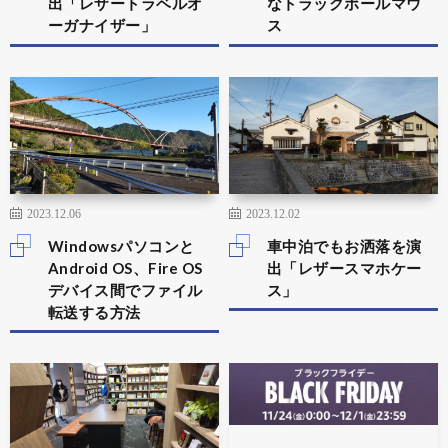
出「レザートラベルオ
なトラックボールマウ
ーガナイザー」
ス
2023.12.06
2023.12.02
Windowsパソコンと
車中泊でもお洒落を演
Android OS、Fire OS
出「レザースマホケー
デバイス間でファイル
ス」
転送する方法