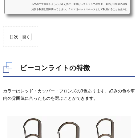
ルマの中で実現しようとは考えずに、食事はレストランでの外食、風呂は日帰りの温泉
施設を利用と割り切ってしまい、クルマはベッドスペースとして利用することを主体に
考えることをおすすめします。ベッドスペースとして利用することを考えた際の車中泊
に適したクルマと、車種毎のおすすめクッション、シェード、カーテンなどの装備をご
紹介します。ミニバンミニバンは、前席はそのままで2列目以降のシートアレンジによ
り大人二人＋小さな子供一人程度...
目次
1.
ビー
コン
ライ
ビーコンライトの特徴
トの
特徴
2.
カラーはレッド・カッパー・ブロンズの3色あります。好みの色や車
ビー
コン
内の雰囲気に合ったものを選ぶことができます。
ライ
トの
仕様
まと
め
3.