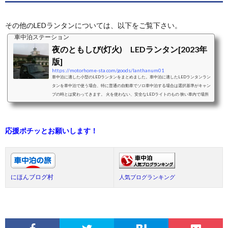
その他のLEDランタンについては、以下をご覧下さい。
車中泊ステーション
夜のともしび(灯火) LEDランタン[2023年
版]
https://motorhome-sta.com/goods/lanthanum01
車中泊に適した小型のLEDランタンをまとめました。車中泊に適したLEDランタンラン
タンを車中泊で使う場合、特に普通の自動車でソロ車中泊する場合は選択基準がキャン
プの時とは変わってきます。 火を使わない、安全なLEDライトのもの 狭い車内で場所
を取らないこと以下の2点をクリアすると狭い車内での利用シーンが広がります ド
リンクホルダーに入ること クルマのアシストグリップから吊り下げられること 懐中
電灯代わりになること 明るさを調整出来ることこれは車内での過ごし...
応援ポチッとお願いします！
にほんブログ村
人気ブログランキング