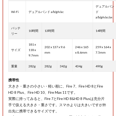
デュアルバン
Wi-Fi
デュアルバンド a/b/g/n/ac
ド
a/b/g/n/ac/ax
バッテ
10時間
13時間
14時間
リー
181 x
202 x 137 x 9.6
246 x 165
259 x 164 x
サイズ
118 x
mm
x 8.6mm
7.5mm
9.7mm
重量
282g
282g
342g
434g
490g
携帯性
大きさ・重さの小さい・軽い順に、Fire 7、Fire HD 8とFire
HD 8 Plus、Fire HD 10、Fire Max 11です。
実際に持ってみると、Fire 7とFire HD 8&HD 8 Plusは充分片
手で扱える大きさ・重さです。スマホよりは大きいですが外
出先に携帯できるサイズです。