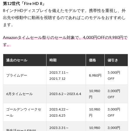
第12世代「Fire HD 8」
8インチHDディスプレイを備えたモデルです。携帯性を重視し、外
出先や移動中に動画を視聴するのであればこのモデルをおすすめし
ます。
Amazonタイムセール祭りのセール対象で、4,000円OFFの9,980円で
す。
過去のセール
時期
価格
値引き
2023.7.11～
5,000円
プライムデー
8,980円
2021.7.12
OFF
10,980
3,000円
6月タイムセール
2023.6.2～2023.6.4
円
OFF
ゴールデンウィークセ
2023.4.22～
10,980
3,000円
ール
2023.4.25
円
OFF
2023.3.31～
10,980
3,000円
新生活セールFINAL