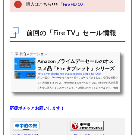
購入はこちら
「
Fire HD 10
」
前回の「Fire TV」セール情報
車中泊ステーション
Amazonプライムデーセールのオス
スメ品「Fire タブレット」シリーズ
https://motorhome-sta.com/goods/fire-hd-005
月に一度の、Amazonタイムセール祭り、がやってきました。今回も相変わ
らず大幅値下げですよ。Amazonタイムセール祭りでは、Amazonの人気商品
を割安に購入することができます。48時間にわたってのセールです。Amaz
onタイムセール祭りAmazonタイムセール祭りはとってもお得なセールで、
Amazonデバイス、家電、ホーム・オフィス用品、パソコン周辺機器、ファ
ッション、食品・飲料などの幅広いカテゴリーから数十万点以上の商品を
応援ポチッとお願いします！
特別価格で購入できるチャンスです。開催期間：2023年7月11日(火) 0:00
～ 2023年7月12日 (水) 23:59先行セ...