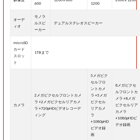
600
1200
モノラ
オーデ
ルスピ
デュアルステレオスピーカー
ィオ
ーカー
microSD
カード
1TBまで
スロッ
ト
5メガピク
セルフロ
8メガピクセ
ントカメ
ルフロントカ
2メガピクセルフロントカメ
ラ +5メガ
メラ +8メガ
ラ +2メガピクセルリアカメ
ピクセル
カメラ
ピクセルリア
ラ +720pHDビデオレコーデ
リアカメ
カメラ
ィング
ラ
+1080pHDビ
+1080pHD
デオ録画
ビデオ録
画