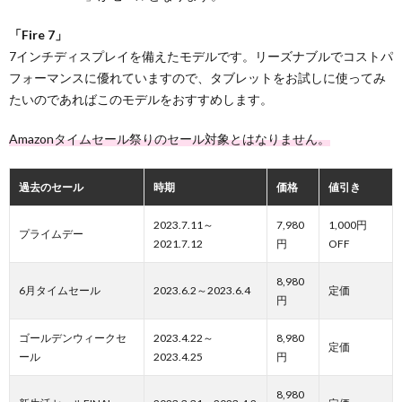
「Fire 7」
7インチディスプレイを備えたモデルです。リーズナブルでコストパ
フォーマンスに優れていますので、タブレットをお試しに使ってみ
たいのであればこのモデルをおすすめします。
Amazonタイムセール祭りのセール対象とはなりません。
過去のセール
時期
価格
値引き
2023.7.11～
7,980
1,000円
プライムデー
2021.7.12
円
OFF
8,980
6月タイムセール
2023.6.2～2023.6.4
定価
円
ゴールデンウィークセ
2023.4.22～
8,980
定価
ール
2023.4.25
円
8,980