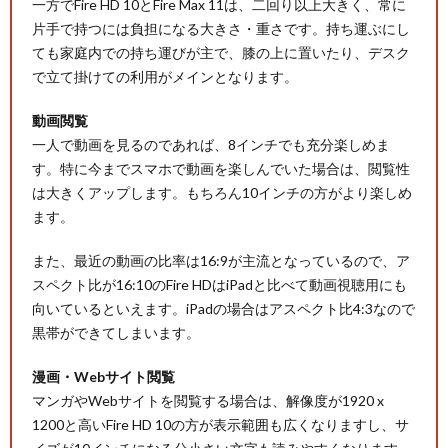
一方でFire HD 10とFire Max 11は、二回り以上大きく、常に
片手で持つには負担になる大きさ・重さです。持ち運ぶにし
ても家庭内での持ち運びが主で、膝の上に置いたり、デスク
で立て掛けての利用がメインとなります。
動画閲覧
一人で動画を見るのであれば、8インチでも充分楽しめま
す。特に今までスマホで動画を楽しんでいた場合は、閲覧性
は大きくアップします。もちろん10インチの方がより楽しめ
ます。
また、最近の動画の比率は16:9が主流となっているので、ア
スペクト比が16:10のFire HDはiPadと比べて動画視聴用にも
向いているといえます。iPadの場合はアスペクト比4:3なので
黒帯ができてしまいます。
漫画・Webサイト閲覧
マンガやWebサイトを閲覧する場合は、解像度が1920 x
1200と高いFire HD 10の方が表示範囲も広くなりますし、サ