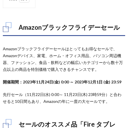
1.
Amazon
ブラッ
クフラ
Amazonブラックフライデーセール
イデー
セール
2.
Amazonブラックフライデーセールはとってもお得なセールで、
セー
ルの
Amazonデバイス、家電、ホーム・オフィス用品、パソコン周辺機
オス
器、ファッション、食品・飲料などの幅広いカテゴリーから数十万
スメ
点以上の商品を特別価格で購入できるチャンスです。
品
「Fire
タブ
開催期間：2023年11月24日(金) 0:00 ～ 2023年12月1日 (金) 23:59
レッ
ト」
先行セール（11月22日(水) 0:00～ 11月23日(木) 23時59分）と合わ
シリ
せると10日間もあり、Amazonの年に一度の大セールです。
ーズ
3.
「Fire
タブ
セールのオススメ品「Fire タブレ
レッ