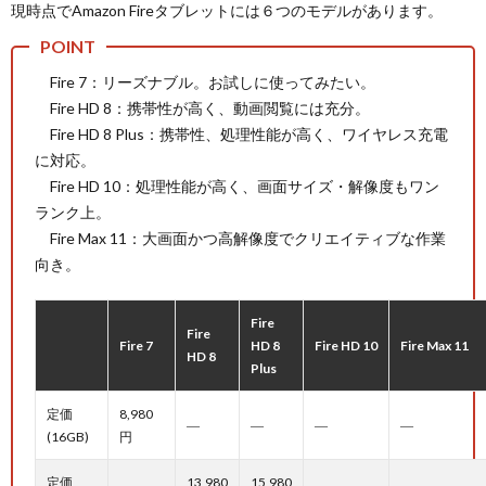
現時点でAmazon Fireタブレットには６つのモデルがあります。
Fire 7：リーズナブル。お試しに使ってみたい。
Fire HD 8：携帯性が高く、動画閲覧には充分。
Fire HD 8 Plus：携帯性、処理性能が高く、ワイヤレス充電
に対応。
Fire HD 10：処理性能が高く、画面サイズ・解像度もワン
ランク上。
Fire Max 11：大画面かつ高解像度でクリエイティブな作業
向き。
Fire
Fire
Fire 7
HD 8
Fire HD 10
Fire Max 11
HD 8
Plus
定価
8,980
―
―
―
―
(16GB)
円
定価
13,980
15,980