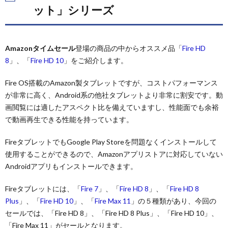
ト」
ット」シリーズ
シリ
ーズ
の比
較
Amazonタイムセール
登場の商品の中からオススメ品「
Fire HD
4.
8
」、「
Fire HD 10
」をご紹介します。
Amazon
タイム
Fire OS搭載のAmazon製タブレットですが、コストパフォーマンス
セール
が非常に高く、Android系の他社タブレットより非常に割安です。動
のオス
スメ品
画閲覧には適したアスペクト比を備えていますし、性能面でも余裕
まとめ
で動画再生できる性能を持っています。
5.
FireタブレットでもGoogle Play Storeを問題なくインストールして
前回
の
使用することができるので、Amazonアプリストアに対応していない
「Fire
Androidアプリもインストールできます。
TV」
セー
ル情
Fireタブレットには、「
Fire 7
」、「
Fire HD 8
」、「
Fire HD 8
報
Plus
」、「
Fire HD 10
」、「
Fire Max 11
」の５種類があり、今回の
セールでは、「Fire HD 8」、「Fire HD 8 Plus」、「Fire HD 10」、
「Fire Max 11」がセールとなります。