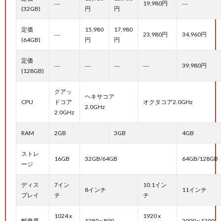
―
19,980円
―
(32GB)
円
円
定価
15,980
17,980
―
23,980円
34,960円
(64GB)
円
円
定価
―
―
―
―
39,980円
(128GB)
クアッ
ヘキサコア
CPU
ドコア
オクタコア2.0GHz
2.0GHz
2.0GHz
RAM
2GB
3GB
4GB
ストレ
16GB
32GB/64GB
64GB/128GB
ージ
ディス
7イン
10.1イン
8インチ
11インチ
プレイ
チ
チ
1024 x
1920 x
解像度
1280 x 800
2000 x 1200