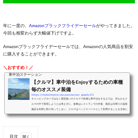
年に一度の、
Amazonブラックフライデーセール
がやってきました。
今回も相変わらず大幅値下げですよ。
Amazonブラックフライデーセールでは、Amazonの人気商品を割安
に購入することができます。
＼おすすめ！／
車中泊ステーション
【クルマ】車中泊をEnjoyするための車種
毎のオススメ装備
https://motorhome-sta.com/car/car_goods-01
キャンピングカーではなく普段使いのクルマで快適な車中泊をする上では、何もかもク
ルマの中で実現しようとは考えずに、食事はレストランでの外食、風呂は日帰りの温泉
施設を利用と割り切ってしまい、クルマはベッドスペースとして利用することを主体に
考えることをおすすめします。ベッドスペースとして利用することを考えた際の車中泊
に適したクルマと、車種毎のおすすめクッション、シェード、カーテンなどの装備をご
紹介します。ミニバンミニバンは、前席はそのままで2列目以降のシートアレンジによ
り大人二人＋小さな子供一人程度...
目次