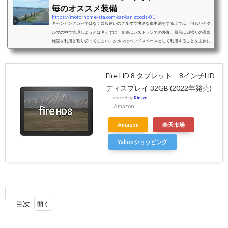
毎のオススメ装備
https://motorhome-sta.com/car/car_goods-01
キャンピングカーではなく普段使いのクルマで快適な車中泊をする上では、何もかもク
ルマの中で実現しようとは考えずに、食事はレストランでの外食、風呂は日帰りの温泉
施設を利用と割り切ってしまい、クルマはベッドスペースとして利用することを主体に
考えることをおすすめします。ベッドスペースとして利用することを考えた際の車中泊
に適したクルマと、車種毎のおすすめクッション、シェード、カーテンなどの装備をご
紹介します。ミニバンミニバンは、前席はそのままで2列目以降のシートアレンジによ
Fire HD 8 タブレット – 8インチHD
り大人二人＋小さな子供一人程度...
ディスプレイ 32GB (2022年発売)
created by
Rinker
Amazon
Amazon
楽天市場
Yahooショッピング
目次
1.