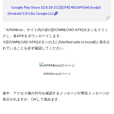
APKの
インス
Google Play Store 32.8.18-21 [0] [PR] 481699564 (nodpi)
トール
(Android 5.0+) By Google LLC
を許可
する
2.3.
「APKMirror」サイト内の赤の[DOWNLOAD APK]ボタンをクリッ
APKを
クし、各APKをダウンロードします。
順次イ
ンスト
※[DOWNLOAD APK]ボタンの上に[Verified safe to install]と表示さ
ールす
れていることを必ず確認してください。
る
2.4.
Fire
HD 8
を再起
APKMirrorのページ
動
3.
Google
途中、アクセス権の付与を確認するメッセージや警告メッセージが
Playを
表示されますが、OKして進めます。
最新版
にアッ
プデー
ト