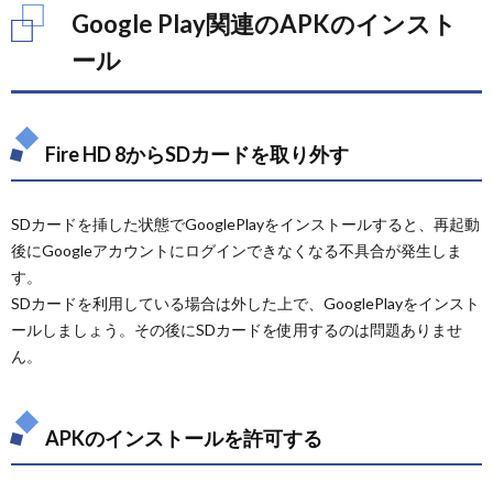
Google Play関連のAPKのインスト
3.1.
ール
Google
Play開
発者サ
ービス
の更新
Fire HD 8からSDカードを取り外す
3.2.
Playス
トアの
SDカードを挿した状態でGooglePlayをインストールすると、再起動
更新
後にGoogleアカウントにログインできなくなる不具合が発生しま
3.3.
す。
Fire
SDカードを利用している場合は外した上で、GooglePlayをインスト
HD 8
ールしましょう。その後にSDカードを使用するのは問題ありませ
を再起
動
ん。
4.
Amazon
標準ア
APKのインストールを許可する
プリの
自動更
新OFF