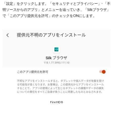
「設定」をクリックします。「セキュリティとプライバシー」- 「不
5.
明ソースからのアプリ」とメニューを辿っていき、「Silkブラウザ」
後処
で「このアプリ提供元を許可」のチェックをONにします。
理
5.1.
APKの
インス
トール
を非許
可にす
る
5.2.
ダウン
ロード
した4
つの
APKフ
ァイル
の削除
Fire HD 8