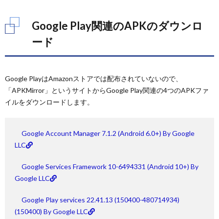
Google
Play関
連の
Google Play関連のAPKのダウンロ
APKの
ダウン
ード
ロード
2.
Google
Google PlayはAmazonストアでは配布されていないので、
Play関
「APKMirror」というサイトからGoogle Play関連の4つのAPKファ
連の
APKの
イルをダウンロードします。
インス
トール
2.1.
Google Account Manager 7.1.2 (Android 6.0+) By Google
Fire
LLC
HD 8
から
Google Services Framework 10-6494331 (Android 10+) By
SDカ
ードを
Google LLC
取り外
す
Google Play services 22.41.13 (150400-480714934)
2.2.
(150400) By Google LLC