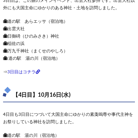
3日目は、この旅のメインイベント、出雲大社参拝です。出雲大社以
外にも大国主命にゆかりのある神社・土地を訪問しました。
道の駅 あらエッサ（宿泊地）
出雲大社
日御碕（ひのみさき）神社
稲佐の浜
万九千神社（まくせのやしろ）
道の駅 湯の川（宿泊地）
⇒
3日目はコチラ
【4日目】10月16日(水)
4日目も3日目につづいて大国主命にゆかりの素戔嗚尊や事代主神を
お祭りしている神社を訪問しました。
道の駅 湯の川（宿泊地）