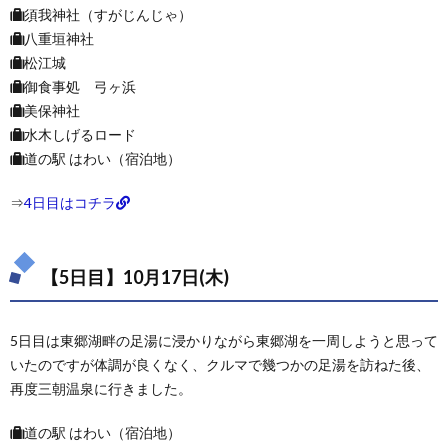
須我神社（すがじんじゃ）
八重垣神社
松江城
御食事処 弓ヶ浜
美保神社
水木しげるロード
道の駅 はわい（宿泊地）
⇒
4日目はコチラ
【5日目】10月17日(木)
5日目は東郷湖畔の足湯に浸かりながら東郷湖を一周しようと思って
いたのですが体調が良くなく、クルマで幾つかの足湯を訪ねた後、
再度三朝温泉に行きました。
道の駅 はわい（宿泊地）