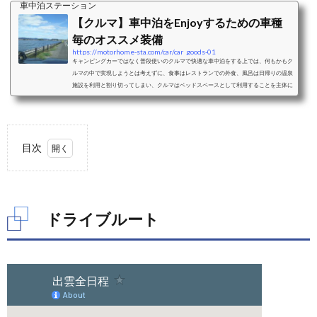
車中泊ステーション
【クルマ】車中泊をEnjoyするための車種
毎のオススメ装備
https://motorhome-sta.com/car/car_goods-01
キャンピングカーではなく普段使いのクルマで快適な車中泊をする上では、何もかもク
ルマの中で実現しようとは考えずに、食事はレストランでの外食、風呂は日帰りの温泉
施設を利用と割り切ってしまい、クルマはベッドスペースとして利用することを主体に
考えることをおすすめします。ベッドスペースとして利用することを考えた際の車中泊
に適したクルマと、車種毎のおすすめクッション、シェード、カーテンなどの装備をご
紹介します。ミニバンミニバンは、前席はそのままで2列目以降のシートアレンジによ
り大人二人＋小さな子供一人程度...
目次
1.
ドラ
イブ
ルー
ドライブルート
ト
2.
日程
表
2.1.
【1日