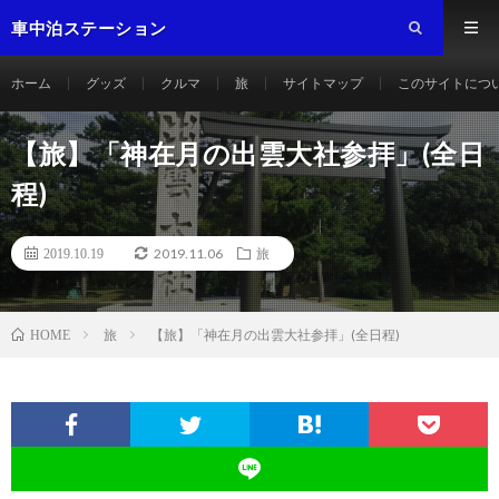
車中泊ステーション
ホーム
グッズ
クルマ
旅
サイトマップ
このサイトにつ
【旅】「神在月の出雲大社参拝」(全日
程)
2019.11.06
2019.10.19
旅
旅
【旅】「神在月の出雲大社参拝」(全日程)
HOME