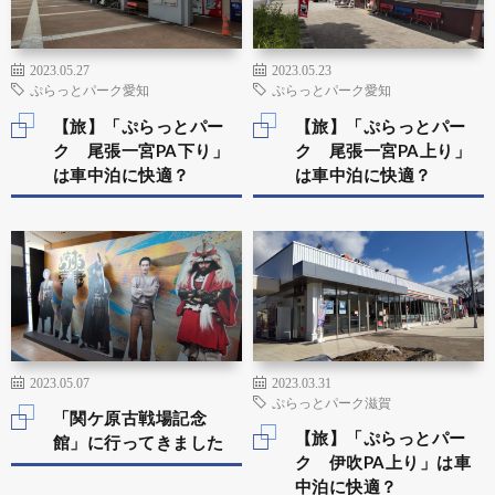
2023.05.27
2023.05.23
ぷらっとパーク愛知
ぷらっとパーク愛知
【旅】「ぷらっとパー
【旅】「ぷらっとパー
ク 尾張一宮PA下り」
ク 尾張一宮PA上り」
は車中泊に快適？
は車中泊に快適？
2023.05.07
2023.03.31
ぷらっとパーク滋賀
「関ケ原古戦場記念
【旅】「ぷらっとパー
館」に行ってきました
ク 伊吹PA上り」は車
中泊に快適？