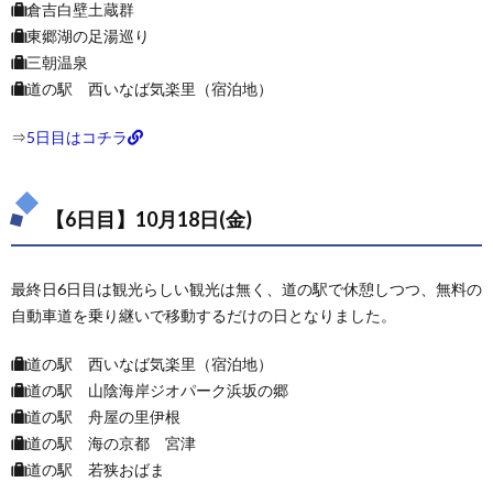
倉吉白壁土蔵群
東郷湖の足湯巡り
三朝温泉
道の駅 西いなば気楽里（宿泊地）
⇒
5日目はコチラ
【6日目】10月18日(金)
最終日6日目は観光らしい観光は無く、道の駅で休憩しつつ、無料の
自動車道を乗り継いで移動するだけの日となりました。
道の駅 西いなば気楽里（宿泊地）
道の駅 山陰海岸ジオパーク浜坂の郷
道の駅 舟屋の里伊根
道の駅 海の京都 宮津
道の駅 若狭おばま