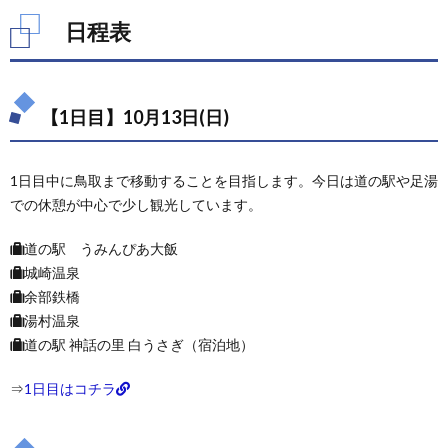
2.5.
日程表
【5日
目】
10月
17日
(木)
【1日目】10月13日(日)
2.6.
【6日
1日目中に鳥取まで移動することを目指します。今日は道の駅や足湯
目】
10月
での休憩が中心で少し観光しています。
18日
(金)
道の駅 うみんぴあ大飯
城崎温泉
余部鉄橋
湯村温泉
道の駅 神話の里 白うさぎ（宿泊地）
⇒
1日目はコチラ