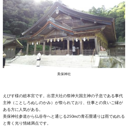
美保神社
えびす様の総本宮です。出雲大社の祭神大国主神の子息である事代
主神（ことしろぬしのかみ）が祭られており、仕事との良いご縁が
ある方に人気がある。
美保神社参道から仏谷寺へと通じる250mの青石畳通りは雨でぬれる
と青く光り情緒満点です。