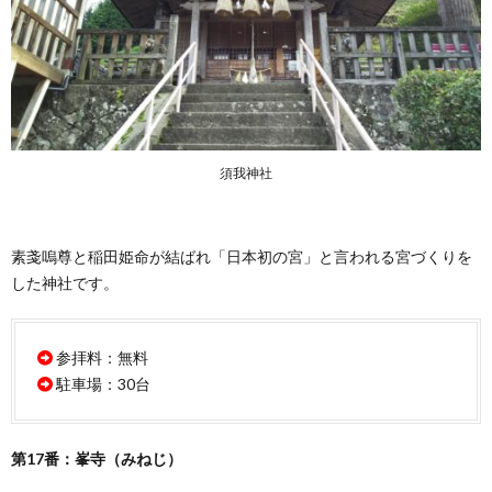
須我神社
素戔嗚尊と稲田姫命が結ばれ「日本初の宮」と言われる宮づくりを
した神社です。
参拝料：無料
駐車場：30台
第17番：峯寺（みねじ）