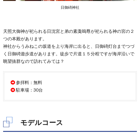
日御碕神社
天照大御神が祀られる日沈宮と弟の素戔嗚尊が祀られる神の宮の２
つの本殿があります。
神社からうみねこの坂道を上り海岸に出ると、日御碕灯台までつづ
く日御碕遊歩道があります。徒歩で片道１５分程ですが海岸沿いで
眺望抜群なので訪れてみては？
参拝料：無料
駐車場：30台
モデルコース