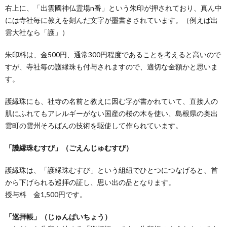
3.
右上に、「出雲國神仏霊場n番」という朱印が押されており、真ん中
モデ
には寺社毎に教えを刻んだ文字が墨書きされています。（例えば出
ルコ
ース
雲大社なら「護」）
朱印料は、金500円、通常300円程度であることを考えると高いので
すが、寺社毎の護縁珠も付与されますので、適切な金額かと思いま
す。
護縁珠にも、社寺の名前と教えに因む字が書かれていて、直接人の
肌にふれてもアレルギーがない国産の桜の木を使い、島根県の奥出
雲町の雲州そろばんの技術を駆使して作られています。
「護縁珠むすび」（ごえんじゅむすび）
護縁珠は、「護縁珠むすび」という組紐でひとつにつなげると、首
から下げられる巡拝の証し、思い出の品となります。
授与料 金1,500円です。
「巡拝帳」（じゅんぱいちょう）