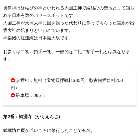
御祭神は縁結びの神といわれる大国主神で縁結びの聖地として知ら
れる日本有数のパワースポットです。
大国主神が天照大神に国を譲った代わりに作ってもらった宮殿が出
雲大社の始まりといわれています。
神楽殿の注連縄は日本最大級です。
お参りは二礼四拍手一礼。一般的な二礼二拍手一礼とは異なりま
す。
参拝料：無料（宝物殿拝観料300円、彰古館拝観料200
円）
駐車場：385台
第2番：鰐淵寺（がくえんじ）
武蔵坊弁慶が若いころに修行したことで有名。