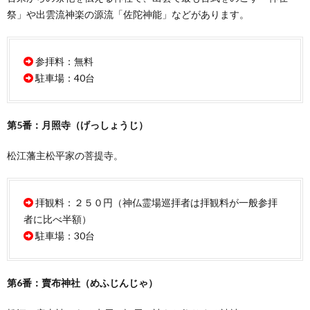
祭」や出雲流神楽の源流「佐陀神能」などがあります。
参拝料：無料
駐車場：40台
第5番：月照寺（げっしょうじ）
松江藩主松平家の菩提寺。
拝観料：２５０円（神仏霊場巡拝者は拝観料が一般参拝
者に比べ半額）
駐車場：30台
第6番：賣布神社（めふじんじゃ）