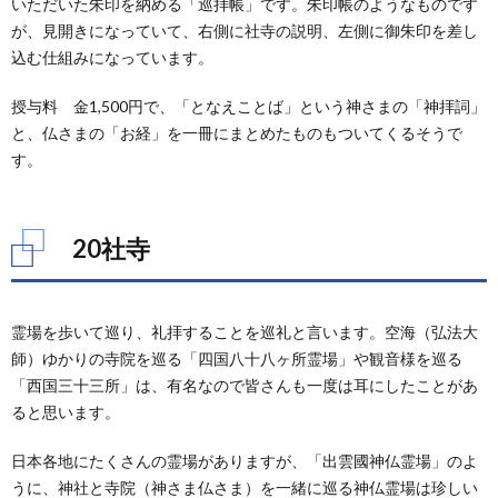
いただいた朱印を納める「巡拝帳」です。朱印帳のようなものです
が、見開きになっていて、右側に社寺の説明、左側に御朱印を差し
込む仕組みになっています。
授与料 金1,500円で、「となえことば」という神さまの「神拝詞」
と、仏さまの「お経」を一冊にまとめたものもついてくるそうで
す。
20社寺
霊場を歩いて巡り、礼拝することを巡礼と言います。空海（弘法大
師）ゆかりの寺院を巡る「四国八十八ヶ所霊場」や観音様を巡る
「西国三十三所」は、有名なので皆さんも一度は耳にしたことがあ
ると思います。
日本各地にたくさんの霊場がありますが、「出雲國神仏霊場」のよ
うに、神社と寺院（神さま仏さま）を一緒に巡る神仏霊場は珍しい