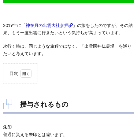
2019年に「
神在月の出雲大社参拝
」の旅をしたのですが、その結
果、もう一度出雲に行きたいという気持ちが高まっています。
次行く時は、同じような旅程ではなく、「出雲國神仏霊場」を巡り
たいと考えています。
目次
1.
授与
され
るも
授与されるもの
の
2.
20社
朱印
寺
普通に貰える朱印とは違います。