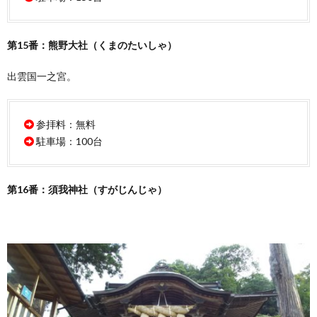
第15番：熊野大社（くまのたいしゃ）
出雲国一之宮。
参拝料：無料
駐車場：100台
第16番：須我神社（すがじんじゃ）