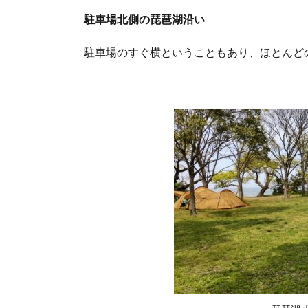
ツ
駐車場北側の琵琶湖沿い
谷」
のト
駐車場のすぐ横ということもあり、ほとんど
イレ
5.
「湖
岸緑
地
南三
ツ
谷」
の
BBQ
スポ
ット
6.
「湖
岸緑
地
南三