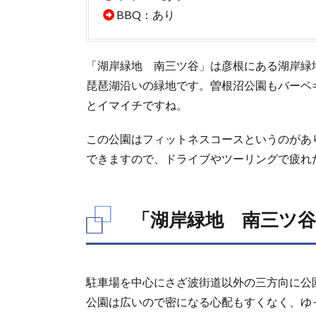
BBQ：あり
地
南三
ツ
谷」
「湖岸緑地 南三ツ谷」は彦根にある湖岸緑
の公
琵琶湖沿いの緑地です。曽根沼公園もバーベ
園
とイマイチですね。
3.
「湖
この公園はフィットネスコースというのがあ
岸緑
地
できますので、ドライブやツーリングで疲れ
南三
ツ
谷」
「湖岸緑地 南三ツ
の駐
車場
4.
「湖
駐車場を中心にさざ波街道以外の三方向に公
岸緑
地
公園は広いので密になる心配もすくなく、ゆ
南三