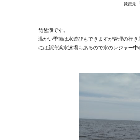
琵琶湖
谷」
の問
い合
わせ
琵琶湖です。
先
温かい季節は水遊びもできますが管理の行き
には新海浜水泳場もあるので水のレジャー中