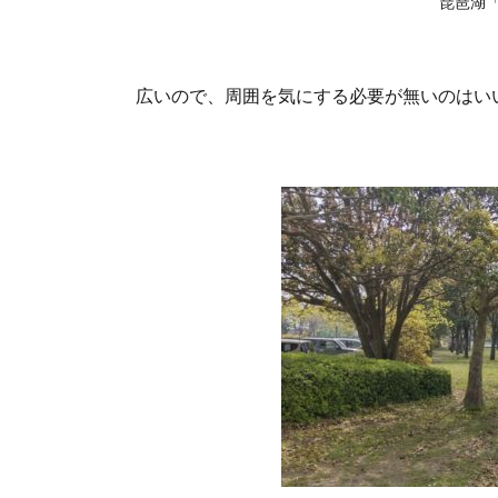
琵琶湖
ツ
谷」
の基
本情
広いので、周囲を気にする必要が無いのはい
報
6.1.
「湖
岸緑
地
南三
ツ
谷」
のマ
ップ
6.2.
「湖
岸緑
地
南三
ツ