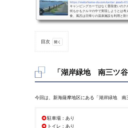
https://motorhome-sta.com/car/car_goods-01
キャンピングカーではなく普段使いのク
何もかもクルマの中で実現しようとは考
食、風呂は日帰りの温泉施設を利用と割
ペースとして利用することを主体に考え
ペースとして利用することを考えた際の
おすすめクッション、シェード、カーテ
バンミニバンは、前席はそのままで2列
二人＋小さな子供一人程度...
目次
1.
「湖
岸緑
「湖岸緑地 南三ツ
地
南三
ツ
谷」
の総
今回は、新海薩摩地区にある「湖岸緑地 南
合評
価
2.
駐車場：あり
「湖
トイレ：あり
岸緑