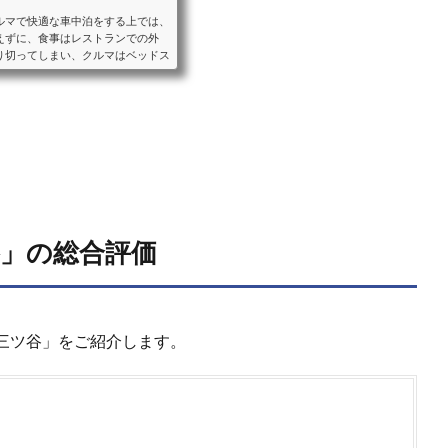
ルマで快適な車中泊をする上では、
えずに、食事はレストランでの外
り切ってしまい、クルマはベッドス
ることをおすすめします。ベッドス
車中泊に適したクルマと、車種毎の
ンなどの装備をご紹介します。ミニ
目以降のシートアレンジにより大人
谷」の総合評価
三ツ谷」をご紹介します。