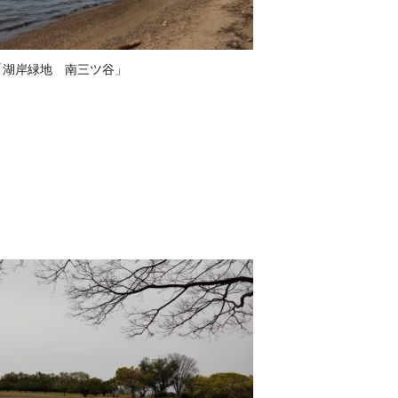
「湖岸緑地 南三ツ谷」
。