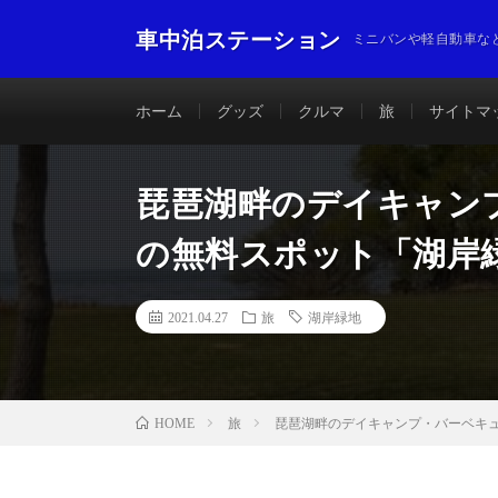
車中泊ステーション
ミニバンや軽自動車な
ホーム
グッズ
クルマ
旅
サイトマ
琵琶湖畔のデイキャン
の無料スポット「湖岸
2021.04.27
旅
湖岸緑地
旅
琵琶湖畔のデイキャンプ・バーベキ
HOME