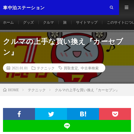
車中泊ステーション
ホーム
グッズ
クルマ
旅
サイトマップ
このサイトにつ
クルマの上手な買い換え『カーセブ
ン』
2021.01.01
テクニック
買取査定
,
中古車検索
テクニック
クルマの上手な買い換え『カーセブン』
HOME