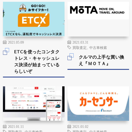
2021.05.09
2021.03.31
買取査定
,
中古車検索
ETCを使ったコンタク
クルマの上手な買い換
トレス・キャッシュレ
え『ＭＯＴＡ』
ス決済が始まっている
らしいぞ
2021.01.11
2021.01.02
買取査定
,
中古車検索
買取査定
,
中古車検索