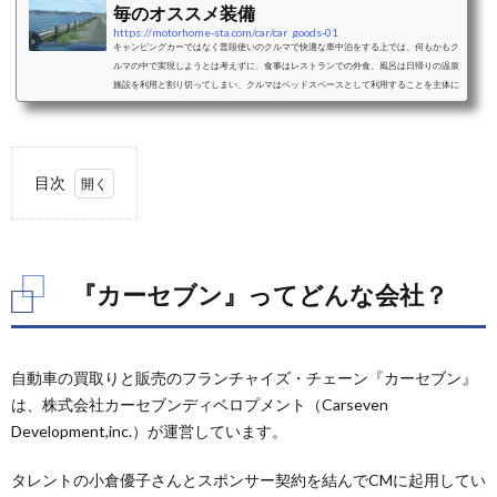
毎のオススメ装備
https://motorhome-sta.com/car/car_goods-01
キャンピングカーではなく普段使いのクルマで快適な車中泊をする上では、何もかもク
ルマの中で実現しようとは考えずに、食事はレストランでの外食、風呂は日帰りの温泉
施設を利用と割り切ってしまい、クルマはベッドスペースとして利用することを主体に
考えることをおすすめします。ベッドスペースとして利用することを考えた際の車中泊
に適したクルマと、車種毎のおすすめクッション、シェード、カーテンなどの装備をご
紹介します。ミニバンミニバンは、前席はそのままで2列目以降のシートアレンジによ
り大人二人＋小さな子供一人程度...
目次
1.
『カ
ーセ
ブ
『カーセブン』ってどんな会社？
ン』
って
どん
な会
自動車の買取りと販売のフランチャイズ・チェーン『カーセブン』
社？
は、株式会社カーセブンディベロプメント（Carseven
2.
Development,inc.）が運営しています。
『カ
ーセ
タレントの小倉優子さんとスポンサー契約を結んでCMに起用してい
ブ