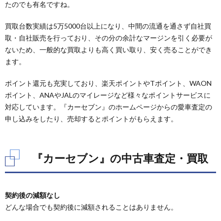
ン』
たのでも有名ですね。
の中
古車
買取台数実績は5万5000台以上になり、中間の流通を通さず自社買
査
取・自社販売を行っており、その分の余計なマージンを引く必要が
定・
買取
ないため、一般的な買取よりも高く買い取り、安く売ることができ
ます。
3.
『カ
ーセ
ポイント還元も充実しており、楽天ポイントやTポイント、WAON
ブ
ポイント、ANAやJALのマイレージなど様々なポイントサービスに
ン』
対応しています。『カーセブン』のホームページからの愛車査定の
の中
古車
申し込みをしたり、売却するとポイントがもらえます。
検
索・
販売
『カーセブン』の中古車査定・買取
4.
『カ
ーセ
ブ
契約後の減額なし
ン』
のま
どんな場合でも契約後に減額されることはありません。
とめ