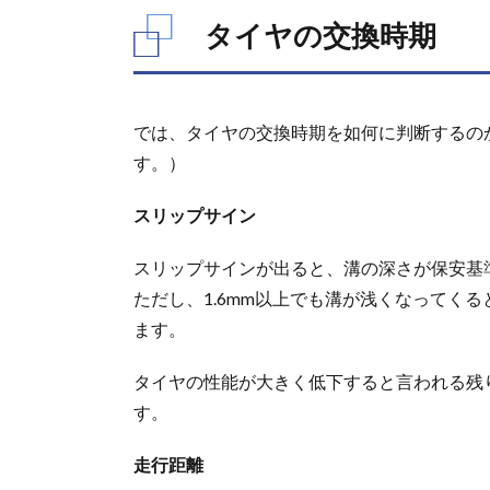
イ
タイヤの交換時期
ヤ
の
交
換
時
では、タイヤの交換時期を如何に判断するの
期
す。）
2.
TIREHOOD（タ
スリップサイン
イヤフッド）で
のタイヤ交換ま
スリップサインが出ると、溝の深さが保安基準
での3ステップ
ただし、1.6mm以上でも溝が浅くなってく
2.1.
ます。
STEP1：
購入する
タイヤを
タイヤの性能が大きく低下すると言われる残り
選ぶ
す。
2.2.
STEP2：
走行距離
取付店舗