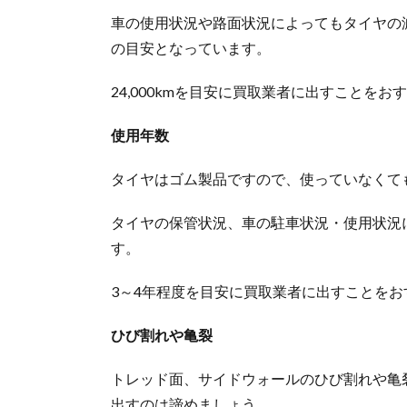
を選ぶ
車の使用状況や路面状況によってもタイヤの減
2.3.
の目安となっています。
STEP3：
予約当日
24,000kmを目安に買取業者に出すことをお
に店舗に
行く
使用年数
3.
TIREHOOD（タ
タイヤはゴム製品ですので、使っていなくて
イヤフッド）で
のタイヤ取付料
タイヤの保管状況、車の駐車状況・使用状況
金
す。
4.
TIREHOOD（タ
3～4年程度を目安に買取業者に出すことをお
イヤフッド）で
の取り扱いタイ
ひび割れや亀裂
ヤメーカー
5.
トレッド面、サイドウォールのひび割れや亀
TIREHOOD（タ
出すのは諦めましょう。
イヤフッド）の