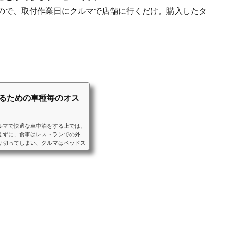
ので、取付作業日にクルマで店舗に行くだけ。購入したタ
するための車種毎のオス
ルマで快適な車中泊をする上では、
えずに、食事はレストランでの外
り切ってしまい、クルマはベッドス
ることをおすすめします。ベッドス
車中泊に適したクルマと、車種毎の
ンなどの装備をご紹介します。ミニ
目以降のシートアレンジにより大人