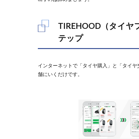
パンクあんしん
保証
6.
TIREHOOD（タイ
TIREHOOD（タ
テップ
イヤフッド）の
まとめ
インターネットで「タイヤ購入」と「タイヤ
舗にいくだけです。