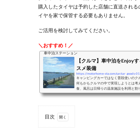
購入したタイヤは予約した店舗に直送される
イヤを家で保管する必要もありません。
ご活用を検討してみてください。
＼おすすめ！／
車中泊ステーション
【クルマ】車中泊をEnjoy
スメ装備
https://motorhome-sta.com/car/car_goods-01
キャンピングカーではなく普段使いのク
何もかもクルマの中で実現しようとは考
食、風呂は日帰りの温泉施設を利用と割
ペースとして利用することを主体に考え
ペースとして利用することを考えた際の
おすすめクッション、シェード、カーテ
バンミニバンは、前席はそのままで2列
二人＋小さな子供一人程度...
目次
1.
タ