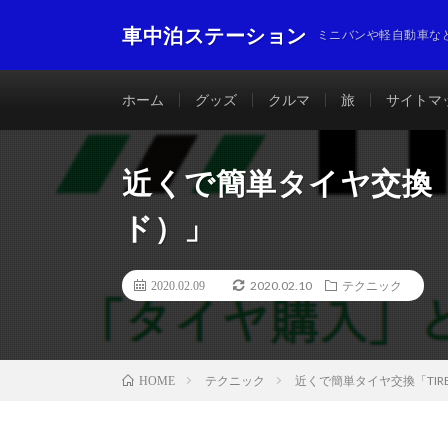
車中泊ステーション
ミニバンや軽自動車な
ホーム
グッズ
クルマ
旅
サイトマ
近くで簡単タイヤ交換「
ド）」
2020.02.10
2020.02.09
テクニック
テクニック
近くで簡単タイヤ交換「TIR
HOME