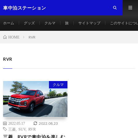
車中泊ステーション
ホーム
グッズ
クルマ
旅
サイトマップ
このサイトにつ
RVR
HOME
RVR
クルマ
2022.08.23
2022.05.17
三菱
,
SUV
,
RVR
三菱 RVRで車中泊を楽しむ