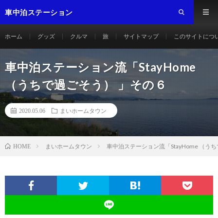
車中泊ステーション
ホーム
グッズ
クルマ
旅
サイトマップ
このサイトにつ
車中泊ステーション流「StayHome
（うちで過ごそう） 」その６
2020.05.06
まいホームタウン
まいホームタウン
車中泊ステーション流「StayHome （う
HOME