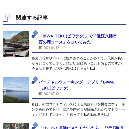
関連する記事
「BIWA-TEKU(ビワテク)」で「近江八幡市
西の湖コース」を歩いてみた
2021.04.12
春先は花粉やPM2.5に悩まされることが多くて、天気が良い
からと言って出歩くとひどい目にあうこともあるのですが、
今日は予報では花粉もPM2.5もあまり[…]
バーチャルウォーキング・アプリ「BIWA-
TEKU(ビワテク)」
2020.07.13
私は、新型コロナウィルスによる巣籠もりを機会にウォーキ
ングを始めており、緊急事態宣言が解除された今でもウォー
キングをしています。と言っても私の勤める会[…]
「せっかく長浜に来たんだったら、「近江熟成