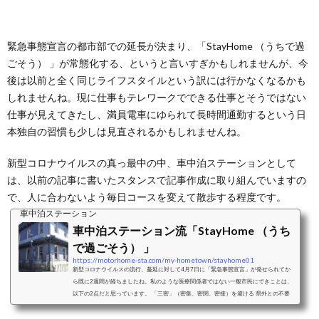
緊急事態宣言の都市部での延長が決まり、「StayHome （うちで過
ごそう） 」が常態化する、というと言いすぎかもしれませんが、今
後は以前と全く同じライフスタイルという訳には行かなくなるかも
しれませんね。現に仕事もテレワークでできる仕事とそうではない
仕事が見えてきたし、満員電車にゆられて長時間通勤するという日
本独自の習慣も少しは見直されるかもしれませんね。
新型コロナウイルスの真っ最中の中、車中泊ステーションとして
は、以前の記事に書いたスタンスで記事作成に取り組んでいますの
で、人に合わないよう毎日コースを変えて散歩する程度です。
車中泊ステーション
車中泊ステーション流「StayHome （うち
で過ごそう） 」
https://motorhome-sta.com/my-hometown/stayhome01
新型コロナウイルスの流行、蔓延に対して4月7日に「緊急事態宣言」が発せられてか
ら既に2週間が経ちましたね。私のような医療関係者ではない一般市民にできことは、
以下の2点だと思っています。 「三密」（密集、密閉、密接）を避ける 県外との不要
不急の往来は避ける車中泊ステーションでも上の２つをきっちり守って行動していま
す。ですので暫くは車中泊の旅はお休みです。ゴールデンウィークも家でおとなしくす