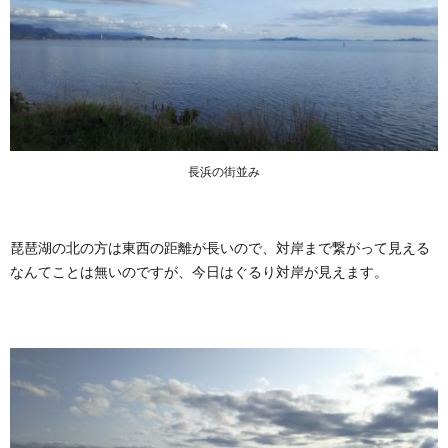
公
園」
3.
車中泊
ステーショ
ン流
「StayHome
（うちで過
ごそう）」
長浜の街並み
まとめ
琵琶湖の北の方は東西の距離が長いので、対岸まで繋がって見える
なんてことは無いのですが、今日はぐるり対岸が見えます。