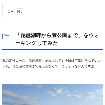
ることにしました。私はサラリーマンなので、せっかくの長期休暇を旅に出ずに過ごす
のはとても残念なことですが、自分の...
目次
1.
「琵
琶湖
畔か
「琵琶湖畔から豊公園まで」をウォ
ら豊
公園
ーキングしてみた
ま
で」
をウ
ォー
私の定番コース、琵琶湖畔。それにしても今日は空気が澄んでいい
キン
天気。琵琶湖の対岸まで見えるなんて、そうそうないんですよ。
グし
てみ
た
2.
おま
け
「桜
満開
の豊