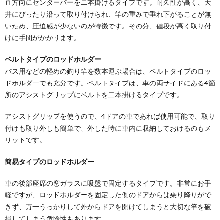
直方向にセンターバーを二本掛けるタイプです。耐久性が高く、天
井にぴったり沿って取り付けられ、竿の重みで垂れ下がることが無
いため、圧迫感が少ないのが特徴です。その分、値段が高く取り付
けに手間がかかります。
ベルトタイプのロッドホルダー
バス用などの軽めの釣り竿を数本運ぶ場合は、ベルトタイプのロッ
ドホルダーでも充分です。ベルトタイプは、車の両サイドにある4箇
所のアシストグリップにベルトを二本掛けるタイプです。
アシストグリップを使うので、4ドアの車であれば使用可能で、取り
付けも取り外しも簡単で、外した時に車内に収納しておけるのもメ
リットです。
簡易タイプのロッドホルダー
車の後部座席の窓ガラスに吸盤で固定するタイプです。非常にお手
軽ですが、ロッドホルダーを固定した側のドアからは乗り降りがで
きず、万一うっかりして外からドアを開けてしまうと大切な竿を破
損してしまう危険性もあります。