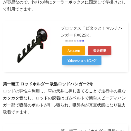
が容易なので、釣りの時にクーラーボックスに固定して竿掛けとし
て利用できます。
プロックス「ピタッと！マルチハ
ンガー PX825K」
created by
Rinker
Amazon
楽天市場
Yahooショッピング
第一精工 ロッドホルダー 吸盤ロッドハンガー2号
ロッドの弾性を利用し、車の天井に押し当てることで走行中の嫌な
カタカタ音なし。ロッドの脱着はゴムベルトで簡単スピーディハン
ガー部で吸盤のボルトが引っ張られ、吸盤内が真空状態になり強力
吸着できます。
第一精工 ロッドホルダー 吸盤ロッ