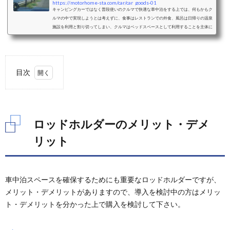
https://motorhome-sta.com/car/car_goods-01
キャンピングカーではなく普段使いのクルマで快適な車中泊をする上では、何もかもク
ルマの中で実現しようとは考えずに、食事はレストランでの外食、風呂は日帰りの温泉
施設を利用と割り切ってしまい、クルマはベッドスペースとして利用することを主体に
考えることをおすすめします。ベッドスペースとして利用することを考えた際の車中泊
に適したクルマと、車種毎のおすすめクッション、シェード、カーテンなどの装備をご
紹介します。ミニバンミニバンは、前席はそのままで2列目以降のシートアレンジによ
り大人二人＋小さな子供一人程度...
目次
1.
ロッ
ドホ
ルダ
ロッドホルダーのメリット・デメ
ーの
メリ
リット
ッ
ト・
デメ
リッ
車中泊スペースを確保するためにも重要なロッドホルダーですが、
ト
メリット・デメリットがありますので、導入を検討中の方はメリッ
1.1.
ト・デメリットを分かった上で購入を検討して下さい。
ロッド
ホルダ
ーのメ