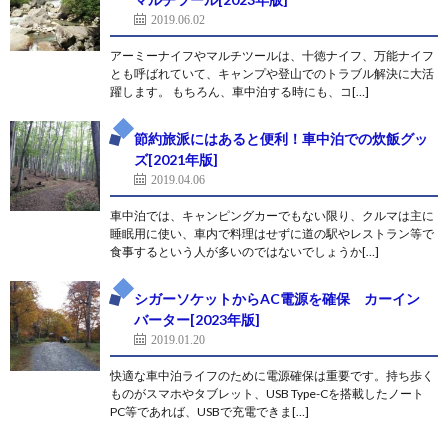
2019.06.02
アーミーナイフやマルチツールは、十徳ナイフ、万能ナイフ
とも呼ばれていて、キャンプや登山でのトラブル解決に大活
躍します。 もちろん、車中泊する時にも、コ[…]
節約旅派にはあると便利！車中泊での炊飯グッ
ズ[2021年版]
2019.04.06
車中泊では、キャンピングカーでもない限り、クルマは主に
睡眠用に使い、車内で料理はせずに道の駅やレストラン等で
食事するという人が多いのではないでしょうか[…]
シガーソケットからAC電源を確保 カーイン
バーター[2023年版]
2019.01.20
快適な車中泊ライフのために電源確保は重要です。持ち歩く
ものがスマホやタブレット、USB Type-Cを搭載したノート
PC等であれば、USBで充電できま[…]