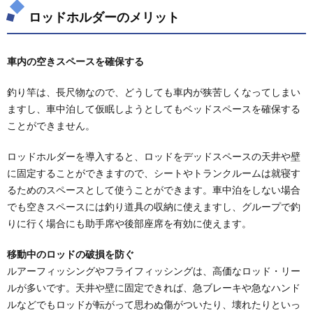
リット
ロッドホルダーのメリット
1.2.
ロッド
ホルダ
車内の空きスペースを確保する
ーのデ
メリッ
釣り竿は、長尺物なので、どうしても車内が狭苦しくなってしまい
ト
ますし、車中泊して仮眠しようとしてもベッドスペースを確保する
2.
ことができません。
ロッ
ドホ
ロッドホルダーを導入すると、ロッドをデッドスペースの天井や壁
ルダ
ーの
に固定することができますので、シートやトランクルームは就寝す
タイ
るためのスペースとして使うことができます。車中泊をしない場合
プ
でも空きスペースには釣り道具の収納に使えますし、グループで釣
3.
りに行く場合にも助手席や後部座席を有効に使えます。
ロッ
ドホ
移動中のロッドの破損を防ぐ
ルダ
ルアーフィッシングやフライフィッシングは、高価なロッド・リー
ーの
選択
ルが多いです。天井や壁に固定できれば、急ブレーキや急なハンド
基準
ルなどでもロッドが転がって思わぬ傷がついたり、壊れたりといっ