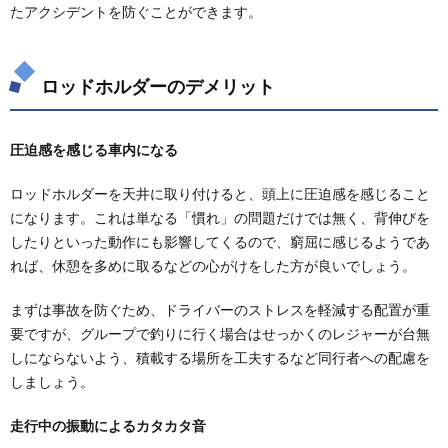
4.
たアクシデントを防ぐことができます。
ロッ
ドホ
ルダ
ーの
ロッドホルダーのデメリット
おす
すめ
圧迫感を感じる車内になる
4.1.
アーム
タイプ
ロッドホルダーを天井に取り付けると、頭上に圧迫感を感じること
のロッ
になります。これは単なる「慣れ」の問題だけでは無く、背伸びを
ドホル
したりといった動作にも影響してくるので、窮屈に感じるようであ
ダーの
おすす
れば、休憩を多めに取るなどの心がけをした方が良いでしょう。
め
まずは事故を防ぐため、ドライバーのストレスを軽減する配置が重
4.2.
ベルト
要ですが、グループで釣りに行く場合はせっかくのレジャーが台無
タイプ
しにならないよう、積載する場所を工夫するなど同行者への配慮を
のロッ
しましょう。
ドホル
ダーの
おすす
走行中の振動によるカタカタ音
め