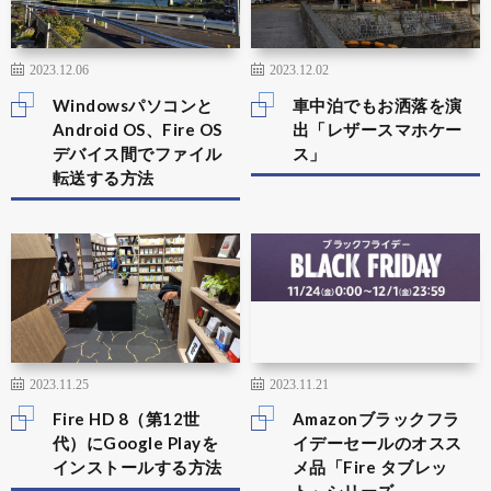
2023.12.06
2023.12.02
Windowsパソコンと
車中泊でもお洒落を演
Android OS、Fire OS
出「レザースマホケー
デバイス間でファイル
ス」
転送する方法
2023.11.25
2023.11.21
Fire HD 8（第12世
Amazonブラックフラ
代）にGoogle Playを
イデーセールのオスス
インストールする方法
メ品「Fire タブレッ