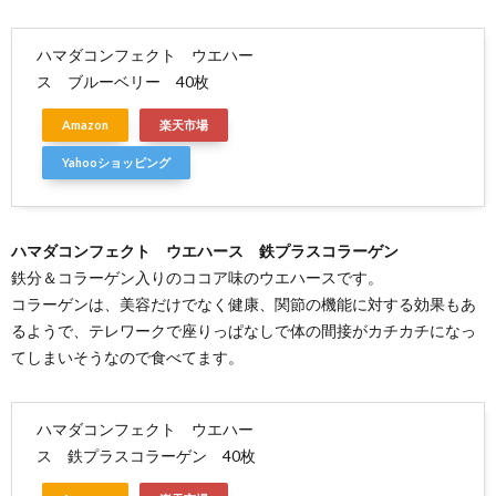
パワ
ー
ハマダコンフェクト ウエハー
2.1.
ス ブルーベリー 40枚
しっと
りタイ
プ
Amazon
楽天市場
2.2.
Yahooショッピング
サクサ
クタイ
プ
ハマダコンフェクト ウエハース 鉄プラスコラーゲン
鉄分＆コラーゲン入りのココア味のウエハースです。
コラーゲンは、美容だけでなく健康、関節の機能に対する効果もあ
るようで、テレワークで座りっぱなしで体の間接がカチカチになっ
てしまいそうなので食べてます。
ハマダコンフェクト ウエハー
ス 鉄プラスコラーゲン 40枚