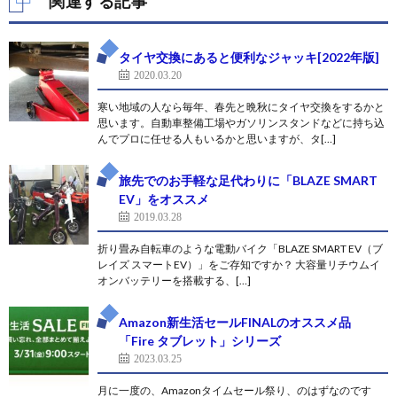
関連する記事
タイヤ交換にあると便利なジャッキ[2022年版]
2020.03.20
寒い地域の人なら毎年、春先と晩秋にタイヤ交換をするかと
思います。自動車整備工場やガソリンスタンドなどに持ち込
んでプロに任せる人もいるかと思いますが、タ[…]
旅先でのお手軽な足代わりに「BLAZE SMART
EV」をオススメ
2019.03.28
折り畳み自転車のような電動バイク「BLAZE SMART EV（ブ
レイズ スマートEV）」をご存知ですか？ 大容量リチウムイ
オンバッテリーを搭載する、[…]
Amazon新生活セールFINALのオススメ品
「Fire タブレット」シリーズ
2023.03.25
月に一度の、Amazonタイムセール祭り、のはずなのです