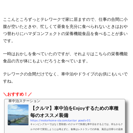
ここんところずっとテレワークで家に居ますので、仕事の合間に小
腹が空いたときや、忙しくて昼食を充分に食べられないときはおや
つ替わりにハマダコンフェクトの栄養機能食品を食べることが多い
です。
一時はおかしを食べていたのですが、それよりはこちらの栄養機能
食品の方が体にもよいだろうと食べています。
テレワークの合間だけでなく、車中泊やドライブのお供にもいいで
すね。
＼おすすめ！／
車中泊ステーション
【クルマ】車中泊をEnjoyするための車種
毎のオススメ装備
https://motorhome-sta.com/car/car_goods-01
キャンピングカーではなく普段使いのクルマで快適な車中泊をする上では、何もかもク
ルマの中で実現しようとは考えずに、食事はレストランでの外食、風呂は日帰りの温泉