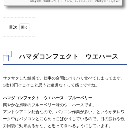
施設を利用と割り切ってしまい、クルマはベッドスペースとして利用することを主体に
考えることをおすすめします。ベッドスペースとして利用することを考えた際の車中泊
に適したクルマと、車種毎のおすすめクッション、シェード、カーテンなどの装備をご
紹介します。ミニバンミニバンは、前席はそのままで2列目以降のシートアレンジによ
り大人二人＋小さな子供一人程度...
目次
1.
ハマ
ダコ
ンフ
ハマダコンフェクト ウエハース
ェク
ト
ウエ
ハー
サクサクした触感で、仕事の合間にバリバリ食べてしまってます。
ス
1枚10円そこそこと思うと遠慮なくって感じですね。
2.
ハマ
ハマダコンフェクト ウエハース ブルーベリー
ダコ
爽やかな風味のブルーベリー味のウエハースです。
ンフ
ェク
アントシアニン配合なので、パソコン作業が多い、というかテレワ
ト
ーク中はパソコンとにらめっこばかりしているので、目の疲れや視
バラ
力回復に効果あるかな、と思って食べるようにしています。
ンス