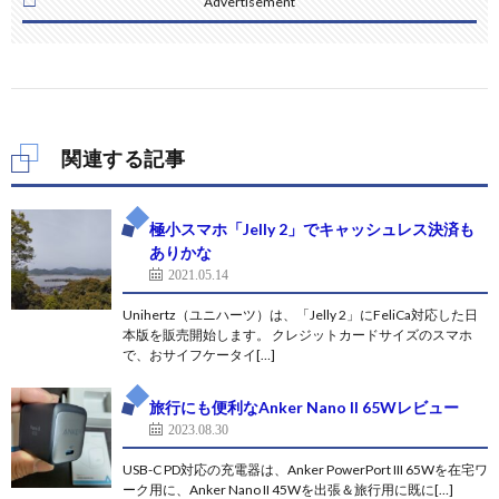
Advertisement
関連する記事
極小スマホ「Jelly 2」でキャッシュレス決済も
ありかな
2021.05.14
Unihertz（ユニハーツ）は、「Jelly 2」にFeliCa対応した日
本版を販売開始します。 クレジットカードサイズのスマホ
で、おサイフケータイ[…]
旅行にも便利なAnker Nano II 65Wレビュー
2023.08.30
USB-C PD対応の充電器は、Anker PowerPort III 65Wを在宅ワ
ーク用に、Anker Nano II 45Wを出張＆旅行用に既に[…]