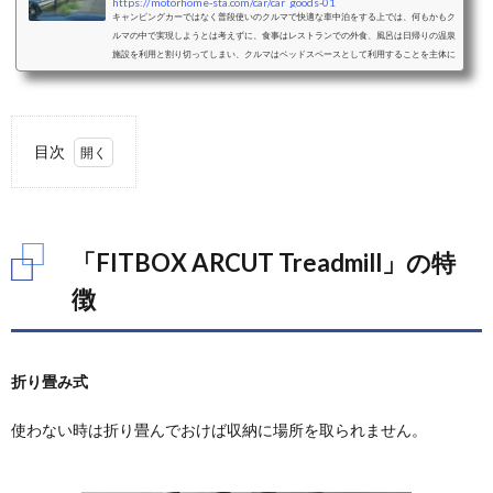
https://motorhome-sta.com/car/car_goods-01
キャンピングカーではなく普段使いのクルマで快適な車中泊をする上では、何もかもク
ルマの中で実現しようとは考えずに、食事はレストランでの外食、風呂は日帰りの温泉
施設を利用と割り切ってしまい、クルマはベッドスペースとして利用することを主体に
考えることをおすすめします。ベッドスペースとして利用することを考えた際の車中泊
に適したクルマと、車種毎のおすすめクッション、シェード、カーテンなどの装備をご
紹介します。ミニバンミニバンは、前席はそのままで2列目以降のシートアレンジによ
り大人二人＋小さな子供一人程度...
目次
1.
「FITBOX
ARCUT
Treadmill」
「FITBOX ARCUT Treadmill」の特
の特徴
徴
折り畳み式
使わない時は折り畳んでおけば収納に場所を取られません。