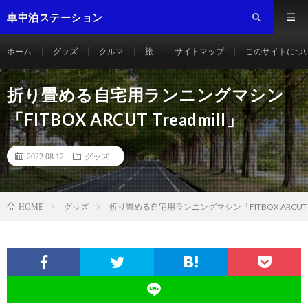
車中泊ステーション
ホーム
グッズ
クルマ
旅
サイトマップ
このサイトにつ
折り畳める自宅用ランニングマシン
「FITBOX ARCUT Treadmill」
2022.08.12
グッズ
グッズ
折り畳める自宅用ランニングマシン「FITBOX ARCUT Tr
HOME