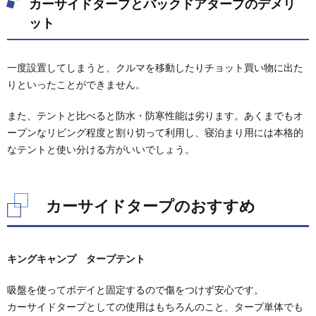
カーサイドタープとバックドアタープのデメリ
バック
ドアタ
ット
ープの
デメリ
ット
一度設置してしまうと、クルマを移動したりチョット買い物に出た
3.
りといったことができません。
カー
サイ
また、テントと比べると防水・防寒性能は劣ります。あくまでもオ
ドタ
ープ
ープンなリビング程度と割り切って利用し、寝泊まり用には本格的
のお
なテントと使い分ける方がいいでしょう。
すす
め
4.
カーサイドタープのおすすめ
バッ
クド
アタ
ープ
のお
キングキャンプ タープテント
すす
め
吸盤を使ってボデイと固定するので傷をつけず安心です。
カーサイドタープとしての使用はもちろんのこと、タープ単体でも