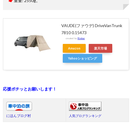
重量: 2550g。
VAUDE(ファウデ) DriveVanTrunk
7810 0.15473
created by
Rinker
Amazon
楽天市場
Yahooショッピング
応援ポチッとお願いします！
にほんブログ村
人気ブログランキング