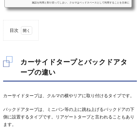
施設を利用と割り切ってしまい、クルマはベッドスペースとして利用することを主体に
考えることをおすすめします。ベッドスペースとして利用することを考えた際の車中泊
に適したクルマと、車種毎のおすすめクッション、シェード、カーテンなどの装備をご
紹介します。ミニバンミニバンは、前席はそのままで2列目以降のシートアレンジによ
り大人二人＋小さな子供一人程度...
目次
1.
カー
サイ
ドタ
カーサイドタープとバックドアタ
ープ
とバ
ープの違い
ック
ドア
ター
プの
カーサイドタープは、クルマの横やリアに取り付けるタイプです。
違い
2.
バックドアタープは、ミニバン等の上に跳ね上げるバックドアの下
カー
側に設置するタイプです。リアゲートタープと言われることもあり
サイ
ます。
ドタ
ープ
とバ