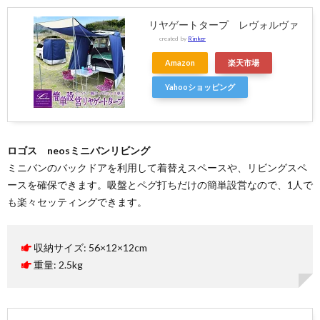
リヤゲートタープ レヴォルヴァ
created by
Rinker
Amazon
楽天市場
Yahooショッピング
ロゴス neosミニバンリビング
ミニバンのバックドアを利用して着替えスペースや、リビングスペ
ースを確保できます。吸盤とペグ打ちだけの簡単設営なので、1人で
も楽々セッティングできます。
収納サイズ: 56×12×12cm
重量: 2.5kg