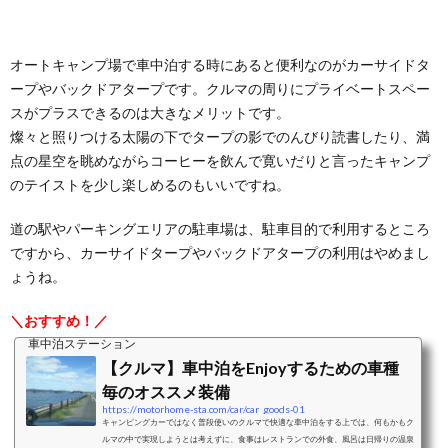
オートキャンプ場で車中泊する時にあると便利なのがカーサイドタ
ープやバックドアタープです。クルマの周りにプライベートスペー
スがプラスできるのは大きなメリットです。
燦々と照りつける太陽の下でタープの影でのんびり読書したり、満
点の星空を眺めながらコーヒーを飲んで寛いだりと言ったキャンプ
のテイストを少し楽しめるのもいいですね。
道の駅やパーキングエリアの駐車場は、駐車目的で利用するところ
ですから、カーサイドタープやバックドアタープの利用はやめまし
ょうね。
＼おすすめ！／
車中泊ステーション
【クルマ】車中泊をEnjoyするための車種
毎のオススメ装備
https://motorhome-sta.com/car/car_goods-01
キャンピングカーではなく普段使いのクルマで快適な車中泊をする上では、何もかもク
ルマの中で実現しようとは考えずに、食事はレストランでの外食、風呂は日帰りの温泉