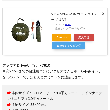
VISOA×LOGOS カージョイントタ
ープ U-V1
created by
Rinker
槌屋ヤック(Tsuchiya Yac)
Amazon
楽天市場
Yahooショッピング
ファウデ DriveVanTrunk 7810
車高2.15mまでの普通用バンにアクセスできるポール不要 インナー
なしのテントで、ほとんどのミニバンに適合します。
本体サイズ：フロアエリア：4.0平方メートル、インナーテ
ントエリア：3.0平方メートル。
収納サイズ: 55×20cm。