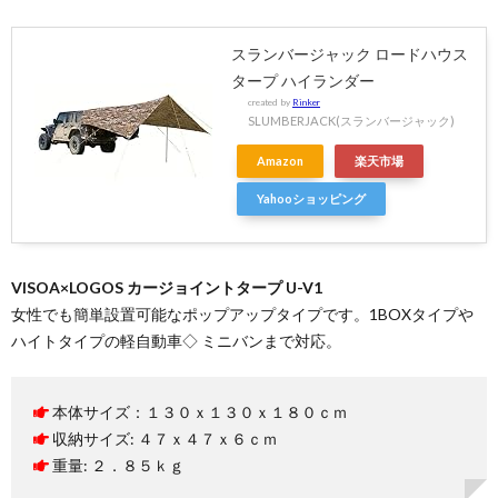
スランバージャック ロードハウス
タープ ハイランダー
created by
Rinker
SLUMBERJACK(スランバージャック)
Amazon
楽天市場
Yahooショッピング
VISOA×LOGOS カージョイントタープ U-V1
女性でも簡単設置可能なポップアップタイプです。1BOXタイプや
ハイトタイプの軽自動車◇ ミニバンまで対応。
本体サイズ：１３０ｘ１３０ｘ１８０ｃｍ
収納サイズ: ４７ｘ４７ｘ６ｃｍ
重量: ２．８５ｋｇ