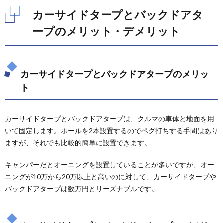
ック
カーサイドタープとバックドアタ
ドア
ター
ープのメリット・デメリット
プの
メリ
ッ
ト・
デメ
カーサイドタープとバックドアタープのメリッ
リッ
ト
ト
2.1.
カーサ
カーサイドタープとバックドアタープは、クルマの車体と地面を用
イドタ
ープと
いて固定します。ポールを2本設置するのでペグ打ちする手間はあり
バック
ますが、それでも比較的簡単に設置できます。
ドアタ
ープの
キャンパーだとオーニングを設置していることが多いですが、オー
メリッ
ト
ニングが10万から20万以上と高いのに対して、カーサイドタープや
バックドアタープは数万円とリーズナブルです。
2.2.
カーサ
イドタ
ープと