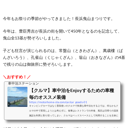
今年もお祭りの季節がやってきました！長浜曳山まつりです。
今年は、豊臣秀吉が長浜の街を開いて450年となるのを記念して、
曳山全13基が勢ぞろいしました。
子ども狂言が演じられるのは、常盤山（ときわざん）、萬歳樓（ば
んざいろう）、孔雀山（くじゃくざん）、翁山（おきなざん）の4基
で残りの山は御旅所に勢ぞろいします。
＼おすすめ！／
車中泊ステーション
【クルマ】車中泊をEnjoyするための車種
毎のオススメ装備
https://motorhome-sta.com/car/car_goods-01
キャンピングカーではなく普段使いのクルマで快適な車中泊をする上では、何もかもク
ルマの中で実現しようとは考えずに、食事はレストランでの外食、風呂は日帰りの温泉
施設を利用と割り切ってしまい、クルマはベッドスペースとして利用することを主体に
考えることをおすすめします。ベッドスペースとして利用することを考えた際の車中泊
に適したクルマと、車種毎のおすすめクッション、シェード、カーテンなどの装備をご