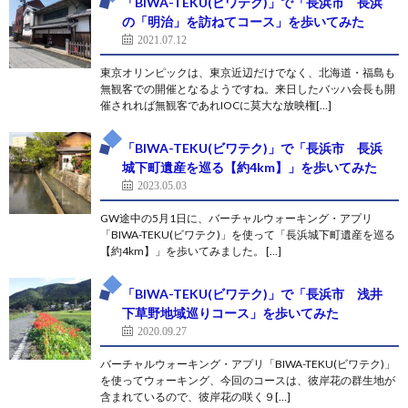
「BIWA-TEKU(ビワテク)」で「長浜市 長浜
の「明治」を訪ねてコース」を歩いてみた
2021.07.12
東京オリンピックは、東京近辺だけでなく、北海道・福島も
無観客での開催となるようですね。来日したバッハ会長も開
催されれば無観客であれIOCに莫大な放映権[…]
「BIWA-TEKU(ビワテク)」で「長浜市 長浜
城下町遺産を巡る【約4km】」を歩いてみた
2023.05.03
GW途中の5月1日に、バーチャルウォーキング・アプリ
「BIWA-TEKU(ビワテク)」を使って「長浜城下町遺産を巡る
【約4km】」を歩いてみました。 […]
「BIWA-TEKU(ビワテク)」で「長浜市 浅井
下草野地域巡りコース」を歩いてみた
2020.09.27
バーチャルウォーキング・アプリ「BIWA-TEKU(ビワテク)」
を使ってウォーキング、今回のコースは、彼岸花の群生地が
含まれているので、彼岸花の咲く９[…]