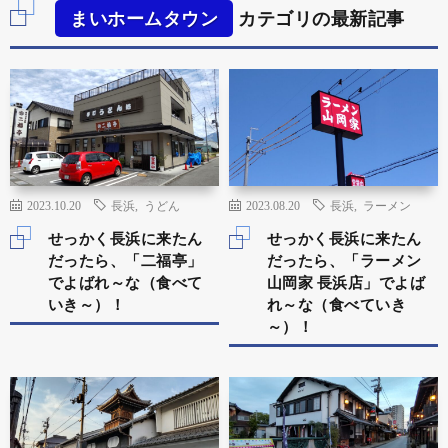
まいホームタウン
カテゴリの最新記事
2023.10.20
長浜
,
うどん
2023.08.20
長浜
,
ラーメン
せっかく長浜に来たん
せっかく長浜に来たん
だったら、「二福亭」
だったら、「ラーメン
でよばれ～な（食べて
山岡家 長浜店」でよば
いき～）！
れ～な（食べていき
～）！