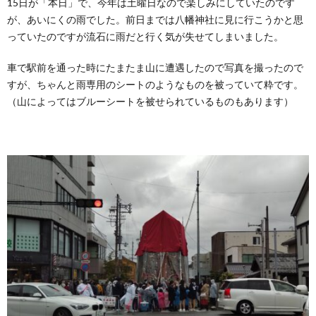
15日が「本日」で、今年は土曜日なので楽しみにしていたのです
紹介します。ミニバンミニバンは、前席はそのままで2列目以降のシートアレンジによ
が、あいにくの雨でした。前日までは八幡神社に見に行こうかと思
り大人二人＋小さな子供一人程度...
っていたのですが流石に雨だと行く気が失せてしまいました。
車で駅前を通った時にたまたま山に遭遇したので写真を撮ったので
すが、ちゃんと雨専用のシートのようなものを被っていて粋です。
（山によってはブルーシートを被せられているものもあります）