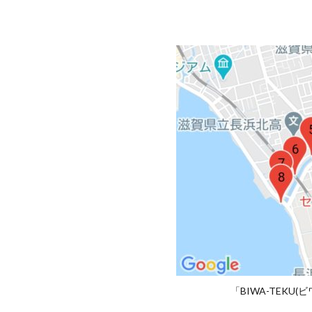
ス」
のマ
ップ
1.2.
「長
浜
市
長浜
新川
コー
ス」
のル
ート
2.
「長
浜
市
長浜
新川
「BIWA-TEKU
コー
ス」