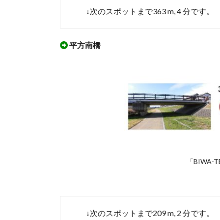
市
↓次のスポットまで363 m, 4 分です。
長浜
新川
コー
ス」
平方南橋
を実
際に
ウオ
ーキ
ング
した
マッ
プ
「BIWA-
↓次のスポットまで209 m, 2 分です。