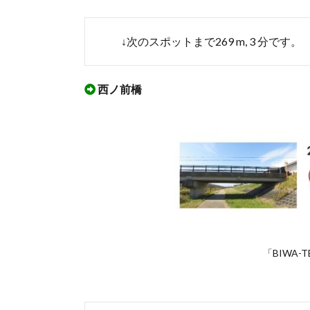
みた
3.1.
↓次のスポットまで269 m, 3 分です。
「長
浜
市
長浜
西ノ前橋
新川
コー
ス」
を実
際に
ウオ
ーキ
ング
した
ルー
ト
「BIWA-
3.2.
「長
浜