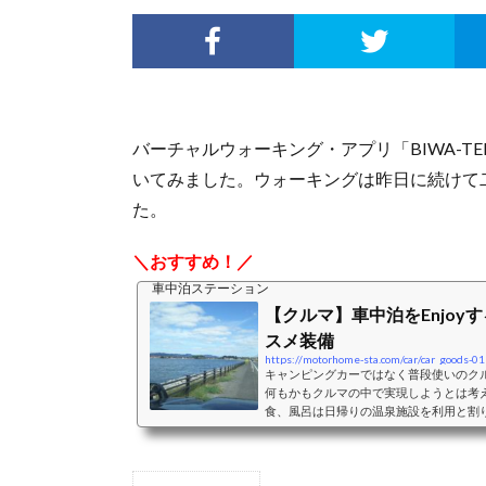
バーチャルウォーキング・アプリ「BIWA-T
いてみました。ウォーキングは昨日に続けて
た。
＼おすすめ！／
車中泊ステーション
【クルマ】車中泊をEnjoy
スメ装備
https://motorhome-sta.com/car/car_goods-01
キャンピングカーではなく普段使いのク
何もかもクルマの中で実現しようとは考
食、風呂は日帰りの温泉施設を利用と割
ペースとして利用することを主体に考え
ペースとして利用することを考えた際の
おすすめクッション、シェード、カーテ
バンミニバンは、前席はそのままで2列