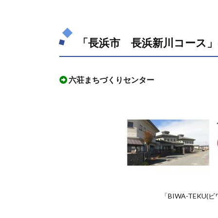
で使
える
最寄
「長浜市 長浜新川コース
りの
駐車
場
3.
六荘まちづくりセンター
「長
浜
市
長浜
新川
コー
ス」
を実
際に
ウオ
ーキ
「BIWA-TEKU
ング
して