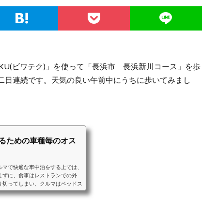
EKU(ビワテク)」を使って「長浜市 長浜新川コース」を歩
二日連続です。天気の良い午前中にうちに歩いてみまし
するための車種毎のオス
ルマで快適な車中泊をする上では、
えずに、食事はレストランでの外
り切ってしまい、クルマはベッドス
ることをおすすめします。ベッドス
車中泊に適したクルマと、車種毎の
ンなどの装備をご紹介します。ミニ
目以降のシートアレンジにより大人