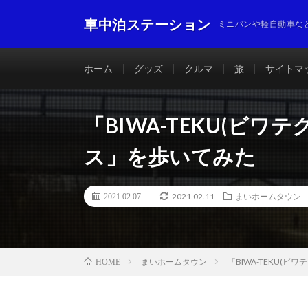
車中泊ステーション
ミニバンや軽自動車な
ホーム
グッズ
クルマ
旅
サイトマ
「BIWA-TEKU(ビ
ス」を歩いてみた
2021.02.11
2021.02.07
まいホームタウン
まいホームタウン
「BIWA-TEKU(
HOME