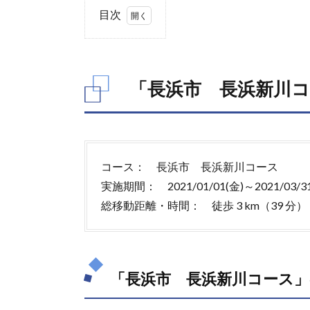
二人＋小さな子供一人程度...
目次
1.
「長
浜
「長浜市 長浜新川
市
長浜
新川
コー
ス」
の基
コース： 長浜市 長浜新川コース
本情
実施期間： 2021/01/01(金)～2021/03/31
報
総移動距離・時間： 徒歩 3 km（39 分）
1.1.
「長
浜
市
長浜
「長浜市 長浜新川コース
新川
コー