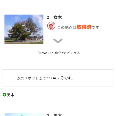
「多賀
町 飯
盛木散
策コー
ス」を
実際に
ウオー
キング
したマ
ップ
「BIWA-TEKU(ビワテク)」女木
↓次のスポットまで227 m, 2 分です。
男木