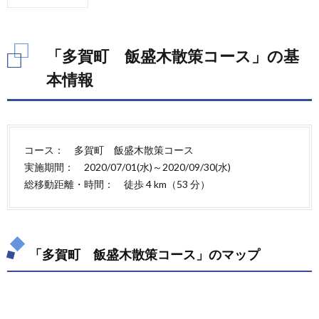
1.
「多
賀
町
「多賀町 飯盛木散策コース」の基
飯盛
木散
本情報
策コ
ー
ス」
の基
本情
コース： 多賀町 飯盛木散策コース
報
実施期間： 2020/07/01(水)～2020/09/30(水)
1.1.
総移動距離・時間： 徒歩 4 km（53 分）
「多賀
町 飯
盛木散
策コー
ス」の
「多賀町 飯盛木散策コース」のマップ
マップ
1.2.
「多賀
町 飯
盛木散