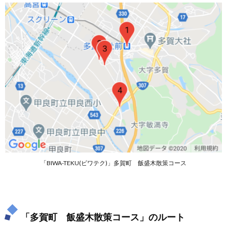
策コー
ス」の
ルート
2.
「多
賀
町
飯盛
木散
策コ
ー
ス」
で使
える
最寄
りの
駐車
「BIWA-TEKU(ビワテク)」多賀町 飯盛木散策コース
場
3.
「多
賀
町
「多賀町 飯盛木散策コース」のルート
飯盛