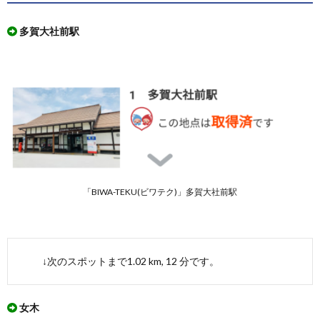
木散
策コ
多賀大社前駅
ー
ス」
を実
際に
ウオ
ーキ
ング
して
みた
3.1.
「多賀
町 飯
「BIWA-TEKU(ビワテク)」多賀大社前駅
盛木散
策コー
ス」を
実際に
ウオー
↓次のスポットまで1.02 km, 12 分です。
キング
したル
ート
女木
3.2.