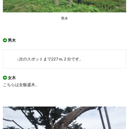
男木
男木
↓次のスポットまで227 m, 2 分です。
女木
こちらは女飯盛木。