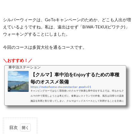
シルバーウィークは、GoToキャンペーンのためか、どこも人出が増
えているようですね。私は、遠出はせず「BIWA-TEKU(ビワテク)」
ウォーキングすることにしました。
今回のコースは多賀大社を通るコースです。
＼おすすめ！／
車中泊ステーション
【クルマ】車中泊をEnjoyするための車種
毎のオススメ装備
https://motorhome-sta.com/car/car_goods-01
キャンピングカーではなく普段使いのクルマで快適な車中泊をする上では、何もかもク
ルマの中で実現しようとは考えずに、食事はレストランでの外食、風呂は日帰りの温泉
施設を利用と割り切ってしまい、クルマはベッドスペースとして利用することを主体に
考えることをおすすめします。ベッドスペースとして利用することを考えた際の車中泊
に適したクルマと、車種毎のおすすめクッション、シェード、カーテンなどの装備をご
紹介します。ミニバンミニバンは、前席はそのままで2列目以降のシートアレンジによ
り大人二人＋小さな子供一人程度...
目次