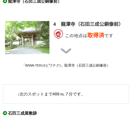
龍潭寺（石田三成公銅像前）
「BIWA-TEKU(ビワテク)」龍潭寺（石田三成公銅像前）
↓次のスポットまで488 m, 7 分です。
石田三成屋敷跡