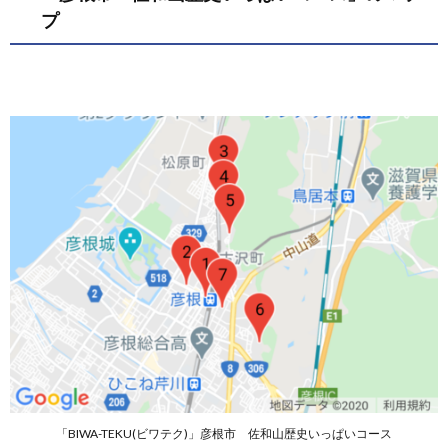
ぱいコ
プ
ース」
のマッ
プ
1.2.
「彦根
市 佐
和山歴
史いっ
ぱいコ
ース」
のルー
ト
2.
「彦
根
市
佐和
山歴
史い
っぱ
いコ
「BIWA-TEKU(ビワテク)」彦根市 佐和山歴史いっぱいコース
ー