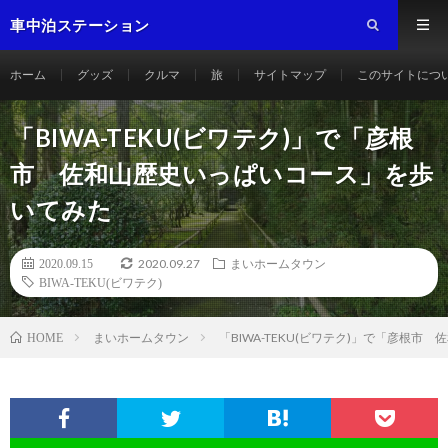
車中泊ステーション
ホーム
グッズ
クルマ
旅
サイトマップ
このサイトにつ
「BIWA-TEKU(ビワテク)」で「彦根
市 佐和山歴史いっぱいコース」を歩
いてみた
2020.09.27
2020.09.15
まいホームタウン
BIWA-TEKU(ビワテク)
まいホームタウン
「BIWA-TEKU(ビワテク)」で「彦根
HOME