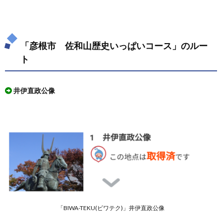
ス」
で使
える
最寄
りの
「彦根市 佐和山歴史いっぱいコース」のルー
駐車
場
ト
3.
「彦
井伊直政公像
根
市
佐和
山歴
史い
っぱ
いコ
ー
ス」
を実
際に
ウオ
ーキ
ング
「BIWA-TEKU(ビワテク)」井伊直政公像
して