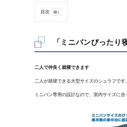
おすすめクッション、シェード、カーテ
バンミニバンは、前席はそのままで2列
二人＋小さな子供一人程度...
目次
1.
「ミ
ニバ
「ミニバンぴったり
ンぴ
った
り寝
袋」
の特
二人で仲良く就寝できます
徴
2.
二人が就寝できる大型サイズのシュラフです
「丸洗
いスラ
ミニバン専用の設計なので、室内サイズに合
ンバー
シュラ
フ・-2」
との比
較