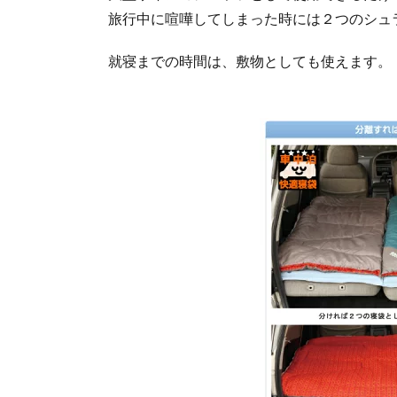
そ
旅行中に喧嘩してしまった時には２つのシュ
の
他
就寝までの時間は、敷物としても使えます。
の
シ
ュ
ラ
フ