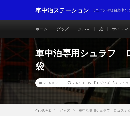
車中泊ステーション
ミニバンや軽自動車な
ホーム
グッズ
クルマ
旅
サイトマ
車中泊専用シュラフ 
袋
2021.03.06
2018.10.20
グッズ
シュラ
グッズ
車中泊専用シュラフ ロゴス：
HOME