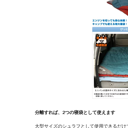
2.1.
価格
2.2.
サイ
ズ
2.3.
収納
サイ
ズ
3.
「ミ
ニバ
ンぴ
った
り寝
袋」
のま
分離すれば、2つの寝袋として使えます
とめ
大型サイズのシュラフとして使用できるだけ
4.