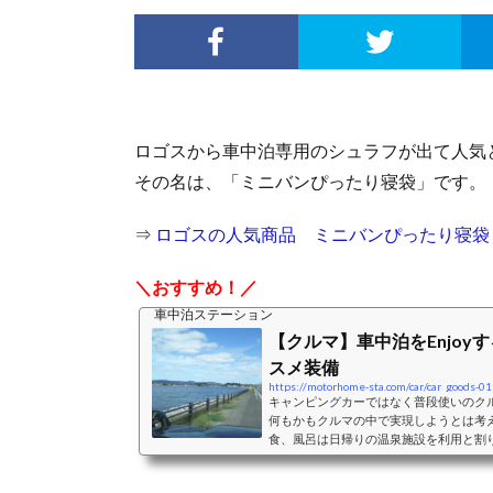
ロゴスから車中泊専用のシュラフが出て人気
その名は、「ミニバンぴったり寝袋」です。
⇒
ロゴスの人気商品 ミニバンぴったり寝袋
＼おすすめ！／
車中泊ステーション
【クルマ】車中泊をEnjoy
スメ装備
https://motorhome-sta.com/car/car_goods-01
キャンピングカーではなく普段使いのク
何もかもクルマの中で実現しようとは考
食、風呂は日帰りの温泉施設を利用と割
ペースとして利用することを主体に考え
ペースとして利用することを考えた際の