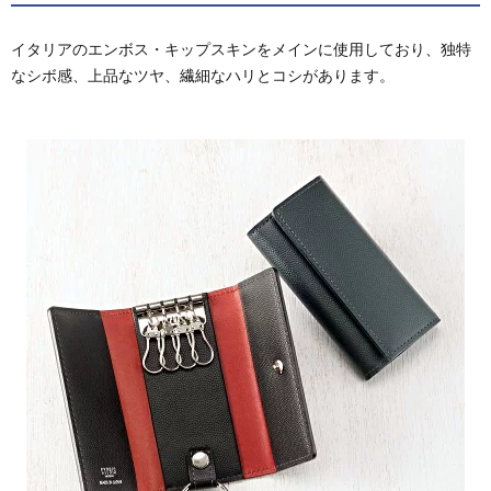
10.1.
三つ折
イタリアのエンボス・キップスキンをメインに使用しており、独特
りキー
なシボ感、上品なツヤ、繊細なハリとコシがあります。
ケース
『セジ
ール』
プエブ
ロ 0181
10.2.
キーケ
ース
『ピッ
ク』ブ
ッテー
ロ
1630
10.3.
キーケ
ース
『クイ
ン
ト』