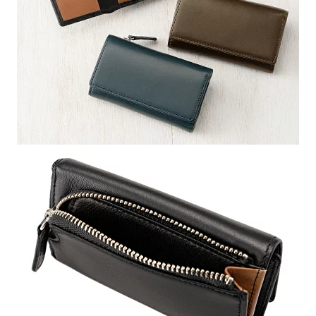
CORBO（コ
ルボ）
7.1.
フェイ
ス ブ
ライド
ルレザ
ー シ
リー
ズ キ
ーケー
ス
1LD-
0233
8.
SLOW（ス
ロウ）
8.1.
kudu key
case キ
ーケース
333S70G