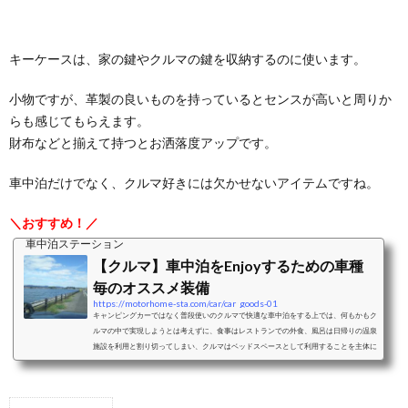
キーケースは、家の鍵やクルマの鍵を収納するのに使います。
小物ですが、革製の良いものを持っているとセンスが高いと周りか
らも感じてもらえます。
財布などと揃えて持つとお洒落度アップです。
車中泊だけでなく、クルマ好きには欠かせないアイテムですね。
＼おすすめ！／
車中泊ステーション
【クルマ】車中泊をEnjoyするための車種
毎のオススメ装備
https://motorhome-sta.com/car/car_goods-01
キャンピングカーではなく普段使いのクルマで快適な車中泊をする上では、何もかもク
ルマの中で実現しようとは考えずに、食事はレストランでの外食、風呂は日帰りの温泉
施設を利用と割り切ってしまい、クルマはベッドスペースとして利用することを主体に
考えることをおすすめします。ベッドスペースとして利用することを考えた際の車中泊
に適したクルマと、車種毎のおすすめクッション、シェード、カーテンなどの装備をご
紹介します。ミニバンミニバンは、前席はそのままで2列目以降のシートアレンジによ