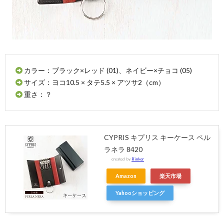
エルバ
マット
0289
11.
Il
Bisonte（イ
ルビゾン
テ）
カラー：ブラック×レッド (01)、ネイビー×チョコ (05)
11.1.
リン
サイズ：ヨコ10.5 × タテ5.5 × アツサ2（cm）
グ付きキーケ
重さ：？
ース(6連)
54152309290
11.2.
スナ
ップボタン
CYPRIS キプリス キーケース ペル
キーケース
ラネラ 8420
5402300090
created by
Rinker
Amazon
楽天市場
Yahooショッピング