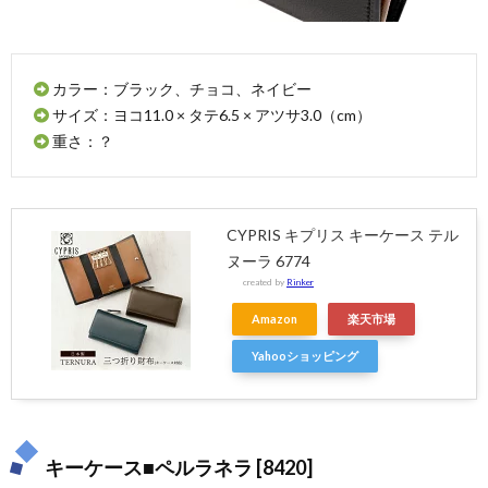
8.2.
ハービ
ー キー
カラー：ブラック、チョコ、ネイビー
ケース
山陽
サイズ：ヨコ11.0 × タテ6.5 × アツサ3.0（cm）
herbie
重さ：？
key
case
SLOW
SO741I
CYPRIS キプリス キーケース テル
9.
ヌーラ 6774
NELD（ネ
ルド）
created by
Rinker
9.1.
Amazon
楽天市場
ELBA
Yahooショッピング
キーケ
ース
AN216
10.
AGILITY（ア
キーケース■ペルラネラ [8420]
ジリティ）