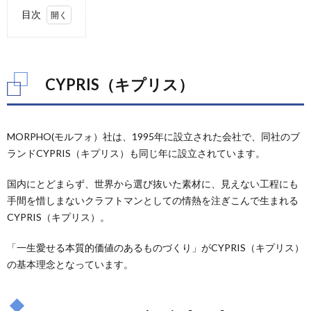
り大人二人＋小さな子供一人程度...
目次
1.
CYPRIS（キ
プリス）
CYPRIS（キプリス）
1.1.
キーケ
ース■
シラサ
MORPHO(モルフォ）社は、1995年に設立された会社で、同社のブ
ギレザ
ー
ランドCYPRIS（キプリス）も同じ年に設立されています。
[8229]
国内にとどまらず、世界から選び抜いた素材に、見えない工程にも
1.2.
手間を惜しまないクラフトマンとしての情熱を注ぎこんで生まれる
キーケ
ース■
CYPRIS（キプリス）。
テルヌ
ーラ
「一生愛せる本質的価値のあるものづくり」がCYPRIS（キプリス）
[6774]
の基本理念となっています。
1.3.
キーケ
ース■
ペルラ