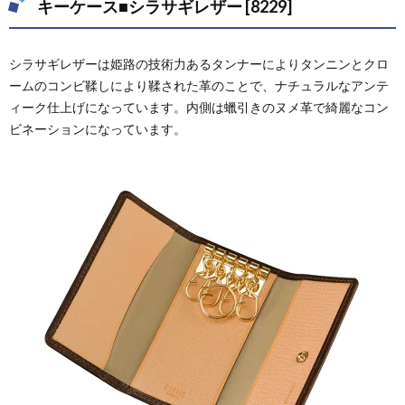
キーケース■シラサギレザー [8229]
ネラ
[8420]
2.
シラサギレザーは姫路の技術力あるタンナーによりタンニンとクロ
Orobianco（オ
ームのコンビ鞣しにより鞣された革のことで、ナチュラルなアンテ
ロビアンコ）
ィーク仕上げになっています。内側は蠟引きのヌメ革で綺麗なコン
2.1.
ビネーションになっています。
キーケ
ース ALL
BLACK
SERIES
[ORS-
091000]
3.
PORCO
ROSSO（ポ
ルコロッ
ソ）
3.1.
コンパ
クトキ
ーケー