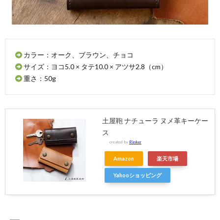
カラー：オーク、ブラウン、チョコ
サイズ：ヨコ5.0 × タテ10.0 × アツサ2.8（cm）
重さ：50g
土屋鞄 ナチューラ ヌメ革キーケー
ス
created by
Rinker
Amazon
楽天市場
Yahooショッピング