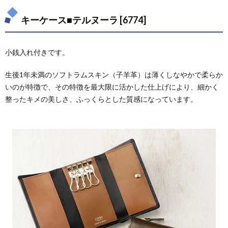
5.
sot（ソ
キーケース■テルヌーラ [6774]
ット）
5.1.
プエブ
小銭入れ付きです。
ロ レ
ザー
生後1年未満のソフトラムスキン（子羊革）は薄くしなやかで柔らか
キーケ
ース
いのが特徴で、その特徴を最大限に活かした仕上げにより、細かく
コイン
整ったキメの美しさ、ふっくらとした質感になっています。
ケース
付き
6.
GANZO（ガ
ンゾ）
6.1.
THIN
BRIDLE（シ
ンブライド
ル） キーケ
ース
7.