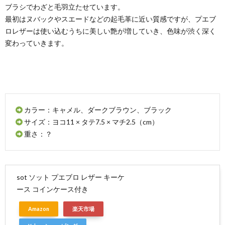
ブラシでわざと毛羽立たせています。
最初はヌバックやスエードなどの起毛革に近い質感ですが、プエブ
ロレザーは使い込むうちに美しい艶が増していき、色味が渋く深く
変わっていきます。
カラー：キャメル、ダークブラウン、ブラック
サイズ：ヨコ11 × タテ7.5 × マチ2.5（cm）
重さ：？
sot ソット プエブロ レザー キーケ
ース コインケース付き
Amazon
楽天市場