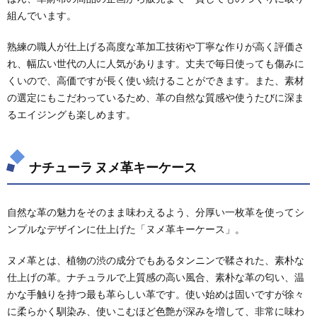
組んでいます。
熟練の職人が仕上げる高度な革加工技術や丁寧な作りが高く評価さ
れ、幅広い世代の人に人気があります。丈夫で毎日使っても傷みに
くいので、高価ですが長く使い続けることができます。また、素材
の選定にもこだわっているため、革の自然な質感や使うたびに深ま
るエイジングも楽しめます。
ナチューラ ヌメ革キーケース
自然な革の魅力をそのまま味わえるよう、分厚い一枚革を使ってシ
ンプルなデザインに仕上げた「ヌメ革キーケース」。
ヌメ革とは、植物の渋の成分でもあるタンニンで鞣された、素朴な
仕上げの革。ナチュラルで上質感の高い風合、素朴な革の匂い、温
かな手触りを持つ最も革らしい革です。使い始めは固いですが徐々
に柔らかく馴染み、使いこむほど色艶が深みを増して、非常に味わ