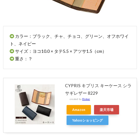
ス
3.2.
小銭入
れ付き
キーケ
カラー：ブラック、チャ、チョコ、グリーン、オフホワイ
ース
ト、ネイビー
3.3.
サイズ：ヨコ10.0 × タテ5.5 × アツサ1.5（cm）
スリム
重さ：？
キーケ
ース
4.
土屋
CYPRIS キプリス キーケース シラ
鞄製
造所
サギレザー 8229
created by
Rinker
4.1.
ナチュ
Amazon
楽天市場
ーラ
ヌメ革
Yahooショッピング
キーケ
ース