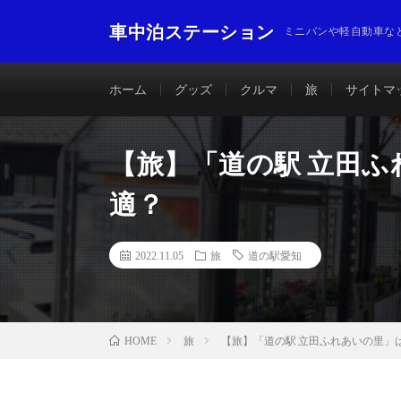
車中泊ステーション
ミニバンや軽自動車な
ホーム
グッズ
クルマ
旅
サイトマ
【旅】「道の駅 立田
適？
2022.11.05
旅
道の駅愛知
旅
【旅】「道の駅 立田ふれあいの里」
HOME