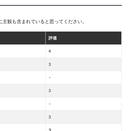
高)。多分に主観も含まれていると思ってください。
評価
4
3
–
3
–
3
3