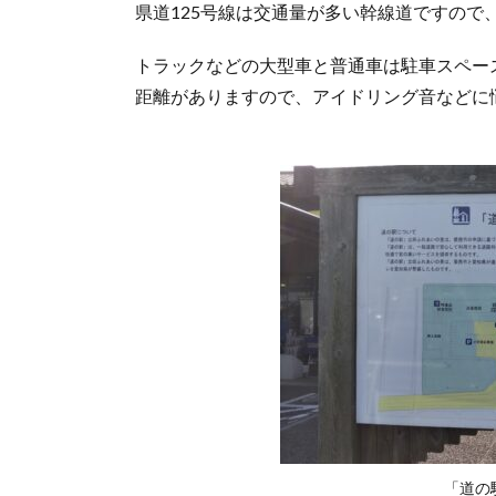
県道125号線は交通量が多い幹線道ですの
ふれ
あい
トラックなどの大型車と普通車は駐車スペー
の
里」
距離がありますので、アイドリング音などに
のレ
スト
ラン
6.
「道
の駅
立田
ふれ
あい
の
里」
のコ
ンビ
ニ
7.
「道
「道の