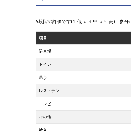
あい
の
里」
5段階の評価です(1: 低 ⇔ 3: 中 ⇔ 5: 
の総
合評
価
項目
2.
駐車場
「道
の駅
トイレ
立田
ふれ
あい
温泉
の
里」
レストラン
の駐
車場
コンビニ
3.
その他
「道
の駅
総合
立田