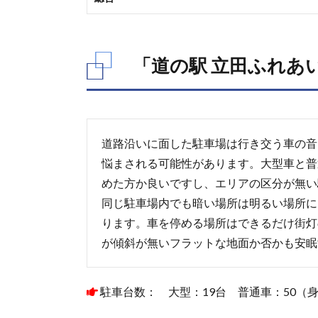
ふれ
あい
の
里」
「道の駅 立田ふれあ
のト
イレ
4.
「道
の駅
道路沿いに面した駐車場は行き交う車の音
立田
悩まされる可能性があります。大型車と普
ふれ
めた方か良いですし、エリアの区分が無い
あい
の
同じ駐車場内でも暗い場所は明るい場所に
里」
ります。車を停める場所はできるだけ街灯
の温
が傾斜が無いフラットな地面か否かも安眠
泉
5.
「道
駐車台数： 大型：19台 普通車：50（
の駅
立田