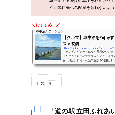
車中泊する際は駐車場を利用させて
や近隣住民への配慮を忘れないよう
＼おすすめ！／
車中泊ステーション
【クルマ】車中泊をEnjoy
スメ装備
https://motorhome-sta.com/car/car_goods-01
キャンピングカーではなく普段使いのク
何もかもクルマの中で実現しようとは考
食、風呂は日帰りの温泉施設を利用と割
ペースとして利用することを主体に考え
ペースとして利用することを考えた際の
おすすめクッション、シェード、カーテ
バンミニバンは、前席はそのままで2列
二人＋小さな子供一人程度...
目次
1.
「道
の駅
「道の駅 立田ふれあ
立田
ふれ