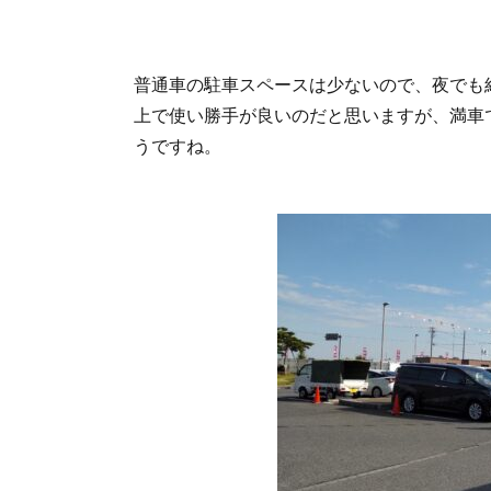
の駅
立田
ふれ
普通車の駐車スペースは少ないので、夜でも
あい
の
上で使い勝手が良いのだと思いますが、満車
里」
うですね。
のそ
の他
の施
設
7.1.
「道
の駅
立田
ふれ
あい
の
里」
の直
売
所・