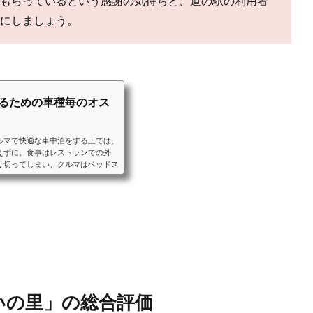
もらっているという感謝の気持ちと、道の駅の利用者
にしましょう。
するための車種毎のオス
ルマで快適な車中泊をする上では、
えずに、食事はレストランでの外
り切ってしまい、クルマはベッドス
ることをおすすめします。ベッドス
車中泊に適したクルマと、車種毎の
ンなどの装備をご紹介します。ミニ
目以降のシートアレンジにより大人
いの里」の総合評価