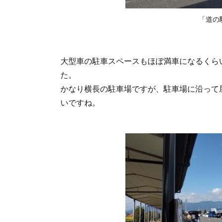
お土
「道の
産物
屋
7.2.
「道
大型車の駐車スペースもほぼ満車になるくら
の駅
た。
立田
かなり横長の駐車場ですが、駐車場に沿って
ふれ
あい
いですね。
の
里」
の無
料休
憩所
7.3.
「道
の駅
立田
ふれ
あい