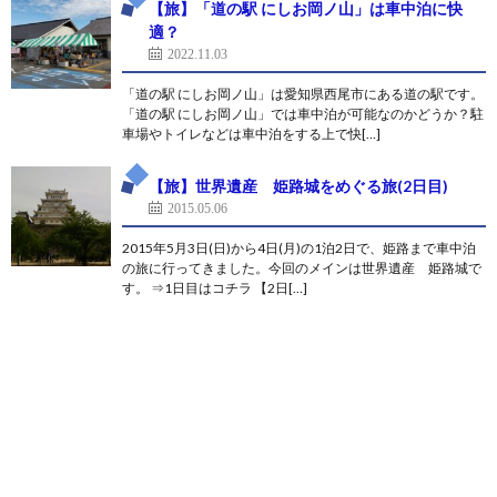
【旅】「道の駅 にしお岡ノ山」は車中泊に快
適？
2022.11.03
「道の駅 にしお岡ノ山」は愛知県西尾市にある道の駅です。
「道の駅 にしお岡ノ山」では車中泊が可能なのかどうか？駐
車場やトイレなどは車中泊をする上で快[…]
【旅】世界遺産 姫路城をめぐる旅(2日目)
2015.05.06
2015年5月3日(日)から4日(月)の1泊2日で、姫路まで車中泊
の旅に行ってきました。今回のメインは世界遺産 姫路城で
す。 ⇒1日目はコチラ 【2日[…]