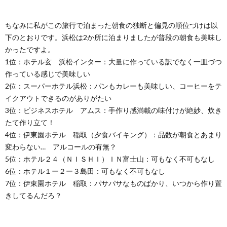
元気
旅』
ちなみに私がこの旅行で泊まった朝食の独断と偏見の順位づけは以
本日
の学
下のとおりです。浜松は2か所に泊まりましたが普段の朝食も美味し
び
かったですよ。
7.
1位：ホテル玄 浜松インター：大量に作っている訳でなく一皿づつ
本日
作っている感じで美味しい
のド
2位：スーパーホテル浜松：パンもカレーも美味しい、コーヒーをテ
ライ
ブル
イクアウトできるのがありがたい
ート
3位：ビジネスホテル アムス：手作り感満載の味付けが絶妙、炊き
たて作り立て！
4位：伊東園ホテル 稲取（夕食バイキング）：品数が朝食とあまり
変わらない… アルコールの有無？
5位：ホテル２４（ＮＩＳＨＩ）ＩＮ富士山：可もなく不可もなし
6位：ホテル１ー２ー３島田：可もなく不可もなし
7位：伊東園ホテル 稲取：パサパサなものばかり、いつから作り置
きしてるんだろ？