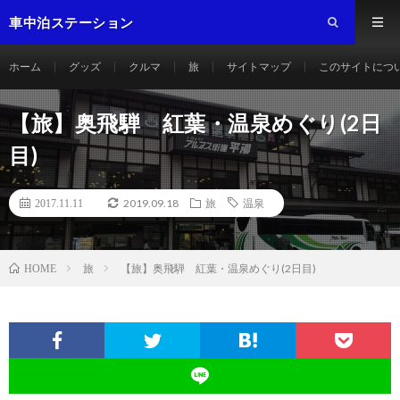
車中泊ステーション
ホーム
グッズ
クルマ
旅
サイトマップ
このサイトにつ
【旅】奥飛騨 紅葉・温泉めぐり(2日
目)
2019.09.18
2017.11.11
旅
温泉
旅
【旅】奥飛騨 紅葉・温泉めぐり(2日目)
HOME