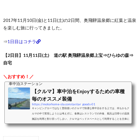
2017年11月10日(金)と11日(土)の2日間、奥飛騨温泉郷に紅葉と温泉
を楽しむ旅に行ってきました。
⇒
1日目はコチラ
【2日目】11月11日(土) 道の駅 奥飛騨温泉郷上宝⇒ひらゆの森⇒
自宅
＼おすすめ！／
車中泊ステーション
【クルマ】車中泊をEnjoyするための車種
毎のオススメ装備
https://motorhome-sta.com/car/car_goods-01
キャンピングカーではなく普段使いのクルマで快適な車中泊をする上では、何もかもク
ルマの中で実現しようとは考えずに、食事はレストランでの外食、風呂は日帰りの温泉
施設を利用と割り切ってしまい、クルマはベッドスペースとして利用することを主体に
考えることをおすすめします。ベッドスペースとして利用することを考えた際の車中泊
に適したクルマと、車種毎のおすすめクッション、シェード、カーテンなどの装備をご
紹介します。ミニバンミニバンは、前席はそのままで2列目以降のシートアレンジによ