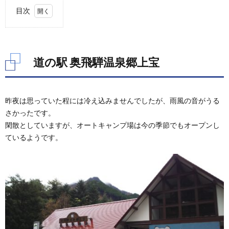
り大人二人＋小さな子供一人程度...
目次
1.
道の
駅 奥
飛騨
道の駅 奥飛騨温泉郷上宝
温泉
郷上
宝
昨夜は思っていた程には冷え込みませんでしたが、雨風の音がうる
2.
平湯
さかったです。
バス
閑散としていますが、オートキャンプ場は今の季節でもオープンし
ター
ているようです。
ミナ
ル
3.
ひら
ゆの
森