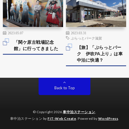
2023.05.07
2023.03.31
ぷらっとパーク滋賀
「関ケ原古戦場記念
【旅】「ぷらっとパー
館」に行ってきました
ク 伊吹PA上り」は車
中泊に快適？
Back to Top
© Copyright 2026
車中泊ステーション
.
車中泊ステーション by
FIT-Web Create
. Powered by
WordPress
.