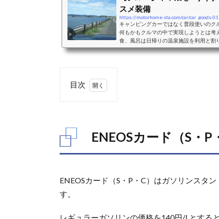
スメ装備
https://motorhome-sta.com/car/car_goods-01
キャンピングカーではなく普段使いのク
何もかもクルマの中で実現しようとは考
食、風呂は日帰りの温泉施設を利用と割
ペースとして利用することを主体に考え
ペースとして利用することを考えた際の
おすすめクッション、シェード、カーテ
バンミニバンは、前席はそのままで2列
二人＋小さな子供一人程度...
目次
1.
ENEOS
カード
ENEOSカード（S・P
（S・
P・
C）他
1.1.
ENEOSカード（S・P・C）はガソリンス
ENEOS
カード
す。
S
レギュラーガソリンの価格を140円/Lとする
1.2.