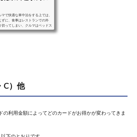
ルマで快適な車中泊をする上では、
えずに、食事はレストランでの外
り切ってしまい、クルマはベッドス
ることをおすすめします。ベッドス
車中泊に適したクルマと、車種毎の
ンなどの装備をご紹介します。ミニ
目以降のシートアレンジにより大人
・C）他
タンドの利用金額によってどのカードがお得かが変わってきま
と以下のとおりです。