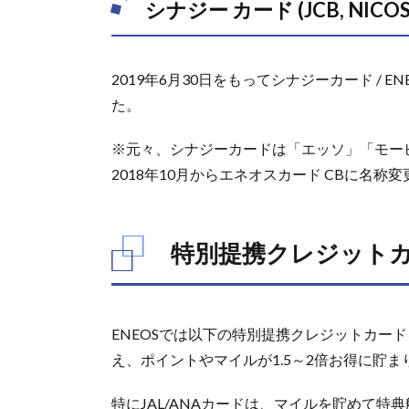
ード
シナジー カード (JCB, NICOS)
プラ
ス
2.7.
2019年6月30日をもってシナジーカード /
レク
た。
サス
カー
※元々、シナジーカードは「エッソ」「モー
ド
2018年10月からエネオスカード CBに名
2.8.
TS
CUBIC
CARD
特別提携クレジット
3.
一
般
提
ENEOSでは以下の特別提携クレジットカー
携
え、ポイントやマイルが1.5～2倍お得に貯ま
ク
レ
特にJAL/ANAカードは、マイルを貯めて
ジ