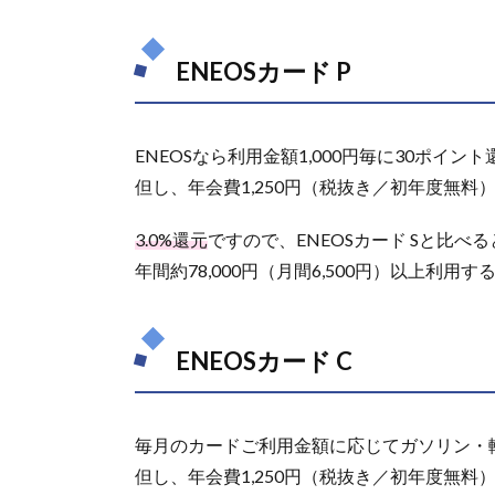
2.
特
ENEOSカード P
別
提
携
ク
ENEOSなら利用金額1,000円毎に30ポイン
レ
但し、年会費1,250円（税抜き／初年度無料
ジ
ッ
ト
3.0%還元
ですので、ENEOSカード Sと比べ
カ
年間約78,000円（月間6,500円）以上利用
ー
ド
2.1.
ENEOSカード C
楽天
カー
ド
毎月のカードご利用金額に応じてガソリン・軽
2.2.
dカー
但し、年会費1,250円（税抜き／初年度無料
ド