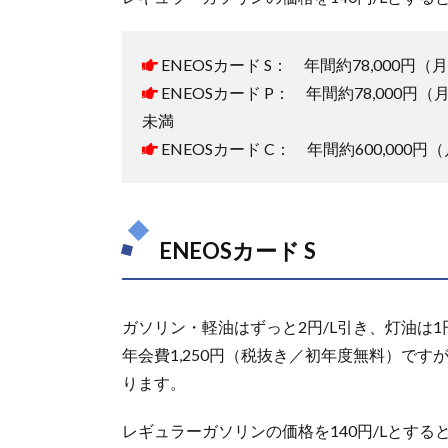
ENEOS
カード
P
ENEOSカード S： 年間約78,000円（月
ENEOSカード P： 年間約78,000円（月
1.3.
ENEOS
未満
カード
ENEOSカード C： 年間約600,000円（
C
1.4.
ENEOS
カード
ENEOSカード S
NICOS
シ
1.5.
ナジー カ
ガソリン・軽油はずっと2円/L引き、灯油は1
ード (JCB,
NICOS)、
年会費1,250円（税抜き／初年度無料）で
ENEOS カ
ります。
ード
CB(JCB,
レギュラーガソリンの価格を140円/Lとする
NICOS)