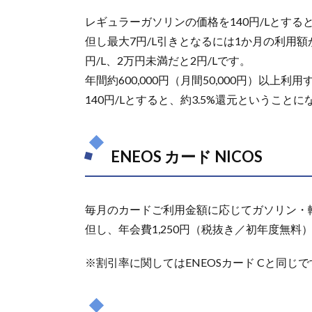
レギュラーガソリンの価格を140円/Lとする
2.3.
JALカ
但し最大7円/L引きとなるには1か月の利用額
ード
円/L、2万円未満だと2円/Lです。
2.4.
年間約600,000円（月間50,000円）以
ANA
140円/Lとすると、約3.5%還元ということに
カー
ド
2.5.
ENEOS カード NICOS
ビュ
ーカ
ード
毎月のカードご利用金額に応じてガソリン・軽
2.6.
セブ
但し、年会費1,250円（税抜き／初年度無料
ンカ
ー
※割引率に関してはENEOSカード Cと同じで
ド・
セブ
ンカ