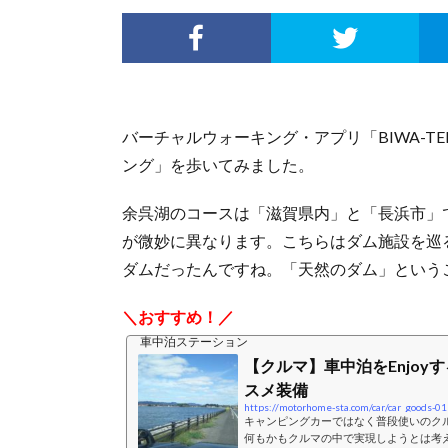
バーチャルウォーキング・アプリ「BIWA-T
ング」を歩いてみました。
余呉湖のコースは「滋賀県内」と「長浜市」
が微妙に異なります。こちらはダム施設を巡
ダムだったんですね。「天然のダム」という
＼おすすめ！／
車中泊ステーション
【クルマ】車中泊をEnjoy
スメ装備
https://motorhome-sta.com/car/car_goods-01
キャンピングカーではなく普段使いのク
何もかもクルマの中で実現しようとは考