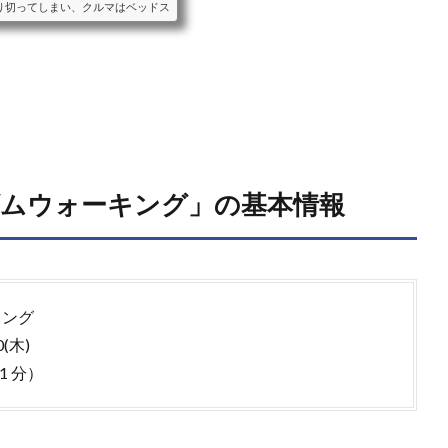
り切ってしまい、クルマはベッドス
ることをおすすめします。ベッドス
車中泊に適したクルマと、車種毎の
ンなどの装備をご紹介します。ミニ
目以降のシートアレンジにより大人
ダムウォーキング」の基本情報
キング
(木)
1 分）