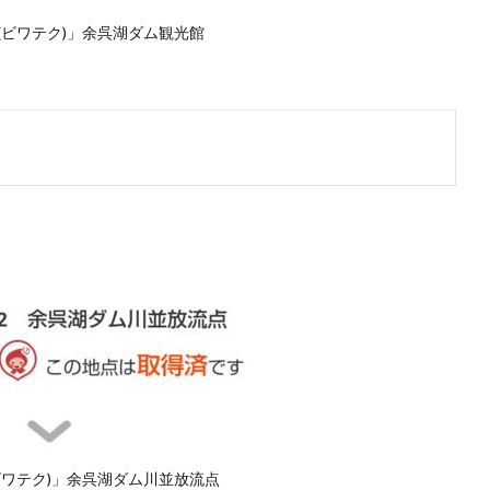
KU(ビワテク)」余呉湖ダム観光館
U(ビワテク)」余呉湖ダム川並放流点