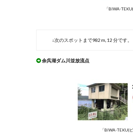
内
「BIWA-TE
余呉
湖ダ
ムウ
ォー
キン
↓次のスポットまで982 m, 12 分です。
グ」
を実
際に
余呉湖ダム川並放流点
ウオ
ーキ
ング
して
みた
3.1.
「滋
賀県
内
余呉
湖ダ
「BIWA-TEK