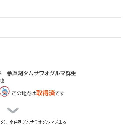
。
ビワテク)」余呉湖ダムサワオグルマ群生地