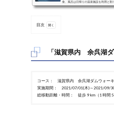
食、風呂は日帰りの温泉施設を利用と割
ペースとして利用することを主体に考え
ペースとして利用することを考えた際の
おすすめクッション、シェード、カーテ
バンミニバンは、前席はそのままで2列
二人＋小さな子供一人程度...
目次
1.
「滋
賀県
「滋賀県内 余呉湖
内
余呉
湖ダ
ムウ
ォー
キン
コース： 滋賀県内 余呉湖ダムウォー
グ」
実施期間： 2021/07/01(木)～2021/09/30
の基
本情
総移動距離・時間： 徒歩 9 km（1 時間 5
報
1.1.
「滋