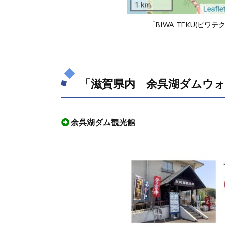
ート
「BIWA-TEKU(ビ
2.
「滋
賀県
内
余呉
湖ダ
「滋賀県内 余呉湖ダムウ
ムウ
ォー
キン
余呉湖ダム観光館
グ」
で使
える
最寄
りの
駐車
場
3.
「滋
賀県