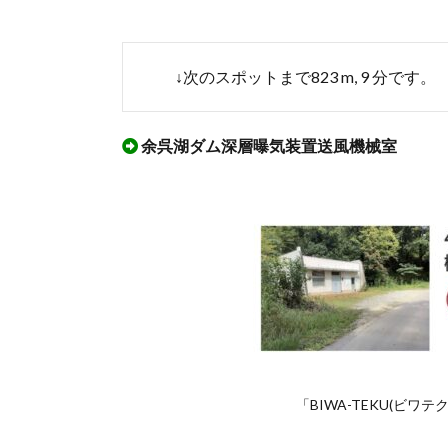
グ」
を実
際に
ウオ
↓次のスポットまで823 m, 9 分です。
ーキ
ング
した
余呉湖ダム深層曝気装置送風機械室
マッ
プ
「BIWA-TEKU(ビ