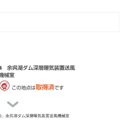
ワテク)」余呉湖ダム深層曝気装置送風機械室