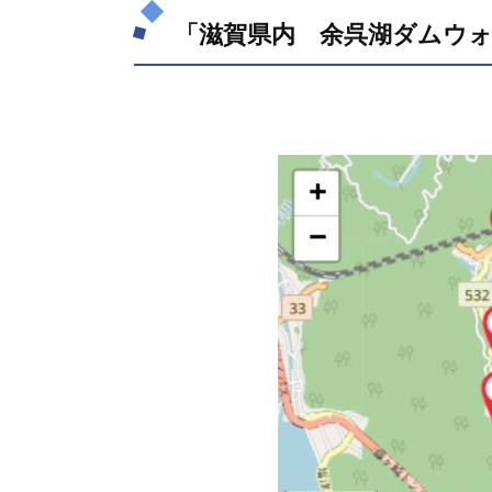
賀県
「滋賀県内 余呉湖ダムウ
内
余呉
湖ダ
ムウ
ォー
キン
グ」
のマ
ップ
1.2.
「滋
賀県
内
余呉
湖ダ
ムウ
ォー
キン
グ」
のル