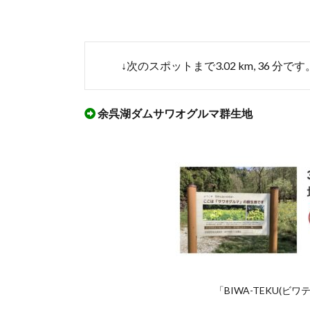
ムウ
ォー
キン
グ」
を実
↓次のスポットまで3.02 km, 36 分です
際に
ウオ
ーキ
余呉湖ダムサワオグルマ群生地
ング
した
ルー
ト
3.2.
「滋
賀県
内
余呉
湖ダ
ムウ
ォー
「BIWA-TEKU(
キン