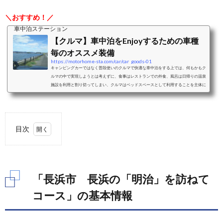
＼おすすめ！／
車中泊ステーション
【クルマ】車中泊をEnjoyするための車種
毎のオススメ装備
https://motorhome-sta.com/car/car_goods-01
キャンピングカーではなく普段使いのクルマで快適な車中泊をする上では、何もかもク
ルマの中で実現しようとは考えずに、食事はレストランでの外食、風呂は日帰りの温泉
施設を利用と割り切ってしまい、クルマはベッドスペースとして利用することを主体に
考えることをおすすめします。ベッドスペースとして利用することを考えた際の車中泊
に適したクルマと、車種毎のおすすめクッション、シェード、カーテンなどの装備をご
紹介します。ミニバンミニバンは、前席はそのままで2列目以降のシートアレンジによ
り大人二人＋小さな子供一人程度...
目次
1.
「長
浜
市
「長浜市 長浜の「明治」を訪ねて
長浜
の
コース」の基本情報
「明
治」
を訪