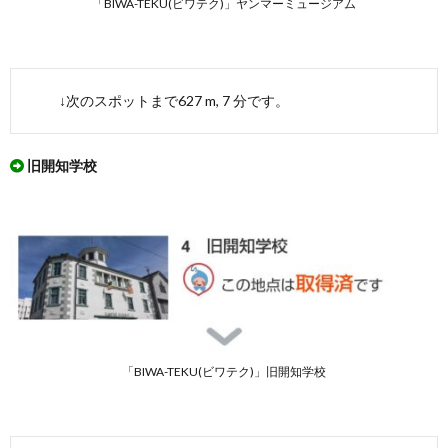
「BIWA-TEKU(ビワテク)」ヤンマーミュージアム
↓次のスポットまで627 m, 7 分です。
旧開知学校
「BIWA-TEKU(ビワテク)」旧開知学校