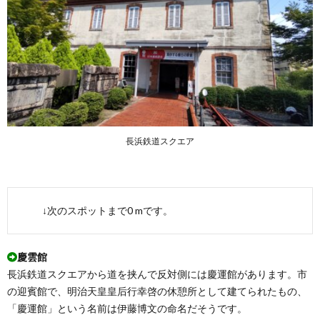
長浜鉄道スクエア
↓次のスポットまで0 mです。
慶雲館
長浜鉄道スクエアから道を挟んで反対側には慶運館があります。市
の迎賓館で、明治天皇皇后行幸啓の休憩所として建てられたもの、
「慶運館」という名前は伊藤博文の命名だそうです。