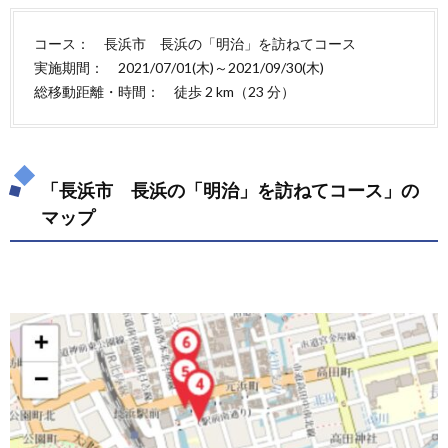
ねて
コー
コース： 長浜市 長浜の「明治」を訪ねてコース
ス」
の基
実施期間： 2021/07/01(木)～2021/09/30(木)
本情
総移動距離・時間： 徒歩 2 km（23 分）
報
1.1.
「長浜
市 長
「長浜市 長浜の「明治」を訪ねてコース」の
浜の
「明
マップ
治」を
訪ねて
コー
ス」の
マップ
1.2.
「長浜
市 長
浜の
「明
治」を
訪ねて