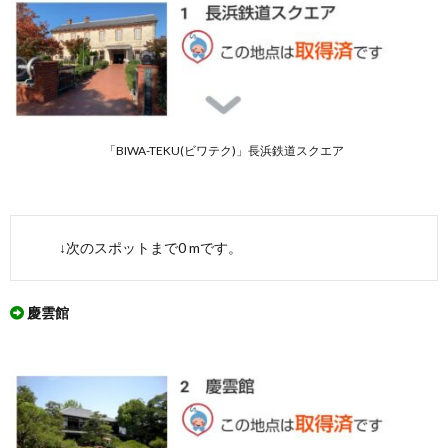
浜
市
長浜
の
「明
治」
を訪
ねて
コー
「BIWA-TEKU(ビワテク)」長浜鉄道スクエア
ス」
を実
際に
ウオ
ーキ
↓次のスポットまで0 mです。
ング
して
みた
慶雲館
3.1.
「長浜
市 長
浜の
「明
治」を
訪ねて