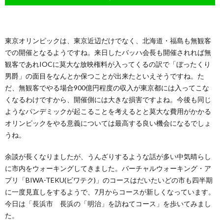
東京オリンピックは、東京近辺だけでなく、北海道・福島も無観客
での開催となるようですね。来日したバッハ会長も開催されれば無
観客であれIOCに莫大な放映権料が入ってくるの訳で「ぼったくり
男爵」の面目をなんとか保つことが出来たといえそうですね。た
だ、無観客でやる場合900億円程度の収入が東京都には入ってこな
くなるわけですから、開催側には大きな損害ですよね。今後も同じ
ようなパンデミックが起こることを考えるとと莫大な費用がかかる
オリンピックをやる意義については最高する良い機会になるでしょ
うね。
余談が長くなりましたが、うんざりするような話が多い中気晴らし
に市内をウォーキングしてきました。バーチャルウォーキング・ア
プリ「BIWA-TEKU(ビワテク)」のコースはだいたいどの市も四半期
に一度見直しをするようで、7月からコースが新しくなっています。
今日は「長浜市 長浜の「明治」を訪ねてコース」を歩いてみまし
た。