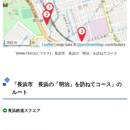
コー
ス」の
ルート
2.
「長
浜
市
長浜
の
「BIWA-TEKU(ビワテク)」長浜市 長浜の「明治」を訪ねてコース
「明
治」
を訪
ねて
コー
ス」
「長浜市 長浜の「明治」を訪ねてコース」の
で使
える
ルート
最寄
りの
駐車
長浜鉄道スクエア
場
3.
「長