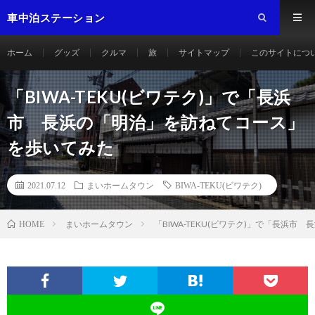
車中泊ステーション
ホーム
グッズ
クルマ
旅
サイトマップ
このサイトにつ
「BIWA-TEKU(ビワテク)」で「長浜
市 長浜の「明治」を訪ねてコース」
を歩いてみた
2021.07.12
まいホームタウン
BIWA-TEKU(ビワテク)
まいホームタウン
「BIWA-TEKU(ビワテク)」で「長浜
HOME