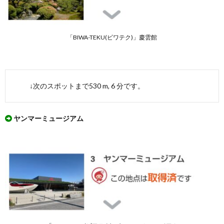
コー
ス」を
実際に
ウオー
「BIWA-TEKU(ビワテク)」慶雲館
キング
したル
ート
3.2.
「長浜
↓次のスポットまで530 m, 6 分です。
市 長
浜の
「明
ヤンマーミュージアム
治」を
訪ねて
コー
ス」を
実際に
ウオー
キング
したマ
ップ