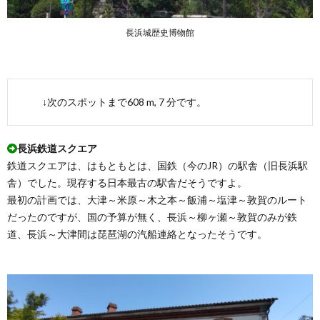
長浜城歴史博物館
↓次のスポットまで608 m, 7 分です。
長浜鉄道スクエア
鉄道スクエアは、はもともとは、国鉄（今のJR）の駅舎（旧長浜駅
舎）でした。現存する日本最古の駅舎だそうですよ。
最初の計画では、大津～米原～木之本～飯浦～塩津～敦賀のルート
だったのですが、国の予算が無く、長浜～柳ヶ瀬～敦賀のみが鉄
道、長浜～大津間は琵琶湖の汽船連絡となったそうです。