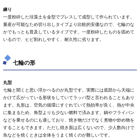
練り
一度粉砕した珪藻土を金型でプレスして成型して作られています。
量産が可能なため切り出しタイプより比較的安価なので、七輪のな
かでもっとも普及しているタイプです。一度粉砕したものを固めて
いるので、ヒビ割れしやすく、耐久性に劣ります。
七輪の形
丸型
七輪と聞くと思い浮かべるのが丸型です。実際には底部から天端に
かけて広がっている形状をしていてラッパ型と言われることもあり
ます。丸形は、空気の循環にすぐれていて熱効率が良く、熱が中央
に集まるため、角型よりも少ない燃料で済みます。鍋やフライパン
などを乗せるのにも適しており、焼き物だけでなく煮物や炒め物を
することもできます。ただし焼き面は広くないので、少人数向けで
魚などを焼くときは全体をうまく焼くのが難しいです。