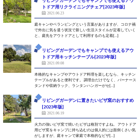
リビングガーデンでもキャンプでも使えるアウ
トドア用リクライニングチェア[2023年版]
2021.06.23
庭キャンやベランピングという言葉がありますが、コロナ禍
で外出に気を遣う状況で新しい生活スタイルが定着していく
と、庭先をアウトドアとして利用するのも定着[…]
リビングガーデンでもキャンプでも使えるアウ
トドア用キッチンテーブル[2023年版]
2021.09.08
本格的なキャンプやアウトドア料理を楽しむなら、キッチン
テーブルがあると便利です。 調理台だけでなく、バーナース
タンドや収納ラック、ランタンハンガーがセ[…]
リビングガーデンに置きたいピザ窯のおすすめ
[2023年版]
2021.06.19
火力の強いピザ窯で焼いたピザは格別ですよね。 アウトドア
用ピザ窯をキャンプに持ち込むのは個人的には面倒くさい気
がしますが、庭キャンで家庭で本格的なピザ[…]