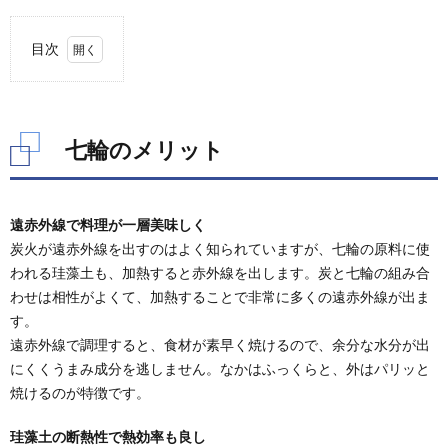
紹介します。ミニバンミニバンは、前席はそのままで2列目以降のシートアレンジによ
り大人二人＋小さな子供一人程度...
目次
1.
七輪
のメ
リッ
七輪のメリット
ト
2.
七輪
遠赤外線で料理が一層美味しく
の選
び方
炭火が遠赤外線を出すのはよく知られていますが、七輪の原料に使
われる珪藻土も、加熱すると赤外線を出します。炭と七輪の組み合
2.1.
わせは相性がよくて、加熱することで非常に多くの遠赤外線が出ま
七輪の
つくり
す。
遠赤外線で調理すると、食材が素早く焼けるので、余分な水分が出
2.2.
にくくうまみ成分を逃しません。なかはふっくらと、外はパリッと
七輪の
形
焼けるのが特徴です。
3.
珪藻土の断熱性で熱効率も良し
七輪