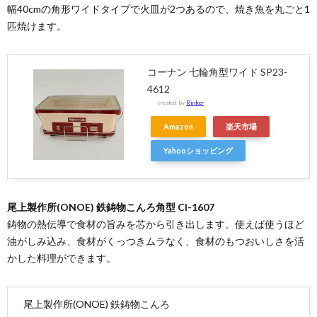
幅40cmの角形ワイドタイプで火皿が2つあるので、焼き魚を丸ごと1
匹焼けます。
コーナン 七輪角型ワイド SP23-
4612
created by
Rinker
Amazon
楽天市場
Yahooショッピング
尾上製作所(ONOE) 鉄鋳物こんろ角型 CI-1607
鋳物の熱伝導で食材の旨みを芯から引き出します。使えば使うほど
油がしみ込み、食材がくっつきムラなく、食材のもつおいしさを活
かした料理ができます。
尾上製作所(ONOE) 鉄鋳物こんろ