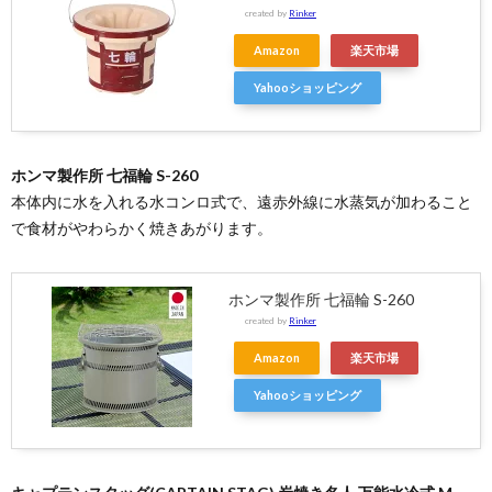
created by
Rinker
Amazon
楽天市場
Yahooショッピング
ホンマ製作所 七福輪 S-260
本体内に水を入れる水コンロ式で、遠赤外線に水蒸気が加わること
で食材がやわらかく焼きあがります。
ホンマ製作所 七福輪 S-260
created by
Rinker
Amazon
楽天市場
Yahooショッピング