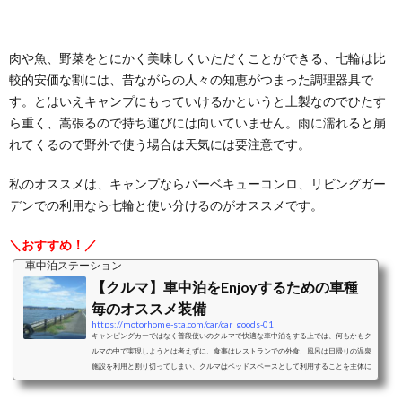
肉や魚、野菜をとにかく美味しくいただくことができる、七輪は比
較的安価な割には、昔ながらの人々の知恵がつまった調理器具で
す。とはいえキャンプにもっていけるかというと土製なのでひたす
ら重く、嵩張るので持ち運びには向いていません。雨に濡れると崩
れてくるので野外で使う場合は天気には要注意です。
私のオススメは、キャンプならバーベキューコンロ、リビングガー
デンでの利用なら七輪と使い分けるのがオススメです。
＼おすすめ！／
車中泊ステーション
【クルマ】車中泊をEnjoyするための車種
毎のオススメ装備
https://motorhome-sta.com/car/car_goods-01
キャンピングカーではなく普段使いのクルマで快適な車中泊をする上では、何もかもク
ルマの中で実現しようとは考えずに、食事はレストランでの外食、風呂は日帰りの温泉
施設を利用と割り切ってしまい、クルマはベッドスペースとして利用することを主体に
考えることをおすすめします。ベッドスペースとして利用することを考えた際の車中泊
に適したクルマと、車種毎のおすすめクッション、シェード、カーテンなどの装備をご