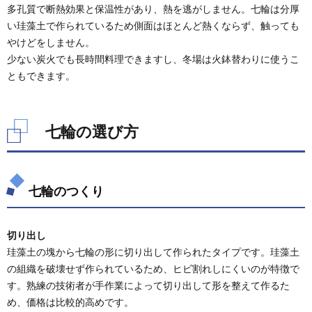
のオ
多孔質で断熱効果と保温性があり、熱を逃がしません。七輪は分厚
スス
い珪藻土で作られているため側面はほとんど熱くならず、触っても
メ
やけどをしません。
3.1.
少ない炭火でも長時間料理できますし、冬場は火鉢替わりに使うこ
丸型七
ともできます。
輪のオ
ススメ
3.2.
七輪の選び方
角型七
輪のオ
ススメ
七輪のつくり
切り出し
珪藻土の塊から七輪の形に切り出して作られたタイプです。珪藻土
の組織を破壊せず作られているため、ヒビ割れしにくいのが特徴で
す。熟練の技術者が手作業によって切り出して形を整えて作るた
め、価格は比較的高めです。