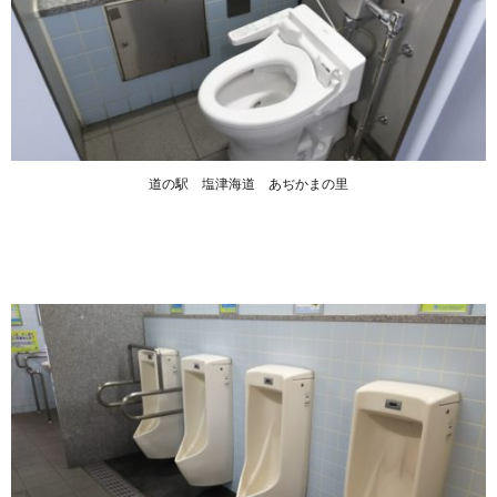
道の駅 塩津海道 あぢかまの里