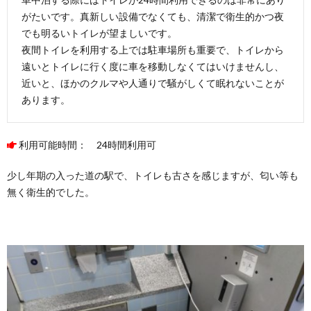
ンド
がたいです。真新しい設備でなくても、清潔で衛生的かつ夜
7.
でも明るいトイレが望ましいです。
「道
夜間トイレを利用する上では駐車場所も重要で、トイレから
の
遠いとトイレに行く度に車を移動しなくてはいけませんし、
駅
塩津
近いと、ほかのクルマや人通りで騒がしくて眠れないことが
海
あります。
道
あぢ
かま
の
利用可能時間： 24時間利用可
里」
の基
少し年期の入った道の駅で、トイレも古さを感じますが、匂い等も
本情
無く衛生的でした。
報