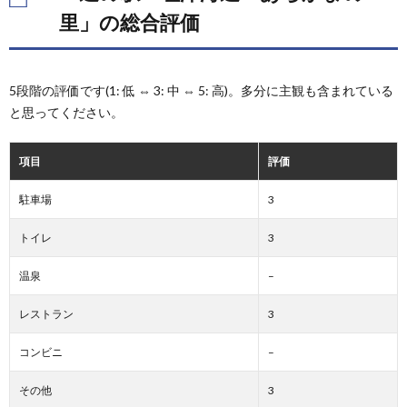
海
里」の総合評価
道
あぢ
かま
の
5段階の評価です(1: 低 ⇔ 3: 中 ⇔ 5: 高)。多分に主観も含まれている
里」
と思ってください。
の総
合評
価
項目
評価
2.
「道
駐車場
3
の
駅
トイレ
3
塩津
海
温泉
道
–
あぢ
かま
レストラン
3
の
里」
コンビニ
–
の駐
車場
その他
3
3.