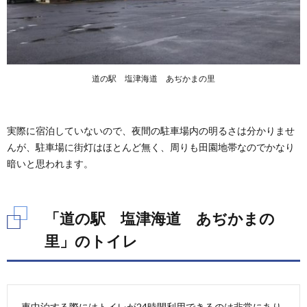
ぢかま
の里」
の無料
休憩所
6.3.
道の駅 塩津海道 あぢかまの里
「道の
駅 塩
津海
道 あ
実際に宿泊していないので、夜間の駐車場内の明るさは分かりませ
ぢかま
の里」
んが、駐車場に街灯はほとんど無く、周りも田園地帯なのでかなり
のWiFi
暗いと思われます。
施設
6.4.
「道の
「道の駅 塩津海道 あぢかまの
駅 塩
津海
里」のトイレ
道 あ
ぢかま
の里」
のEV
急速充
電スタ
車中泊する際にはトイレが24時間利用できるのは非常にあり