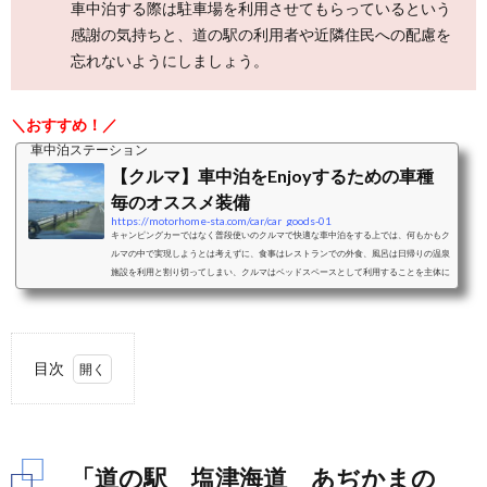
車中泊する際は駐車場を利用させてもらっているという
感謝の気持ちと、道の駅の利用者や近隣住民への配慮を
忘れないようにしましょう。
＼おすすめ！／
車中泊ステーション
【クルマ】車中泊をEnjoyするための車種
毎のオススメ装備
https://motorhome-sta.com/car/car_goods-01
キャンピングカーではなく普段使いのクルマで快適な車中泊をする上では、何もかもク
ルマの中で実現しようとは考えずに、食事はレストランでの外食、風呂は日帰りの温泉
施設を利用と割り切ってしまい、クルマはベッドスペースとして利用することを主体に
考えることをおすすめします。ベッドスペースとして利用することを考えた際の車中泊
に適したクルマと、車種毎のおすすめクッション、シェード、カーテンなどの装備をご
紹介します。ミニバンミニバンは、前席はそのままで2列目以降のシートアレンジによ
り大人二人＋小さな子供一人程度...
目次
1.
「道
の
駅
「道の駅 塩津海道 あぢかまの
塩津