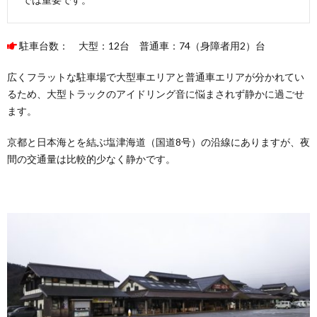
かま
の
里」
駐車台数： 大型：12台 普通車：74（身障者用2）台
のそ
の他
の施
広くフラットな駐車場で大型車エリアと普通車エリアが分かれてい
設
るため、大型トラックのアイドリング音に悩まされず静かに過ごせ
6.1.
ます。
「道の
駅 塩
京都と日本海とを結ぶ塩津海道（国道8号）の沿線にありますが、夜
津海
間の交通量は比較的少なく静かです。
道 あ
ぢかま
の里」
の直売
所・お
土産物
屋
6.2.
「道の
駅 塩
津海
道 あ