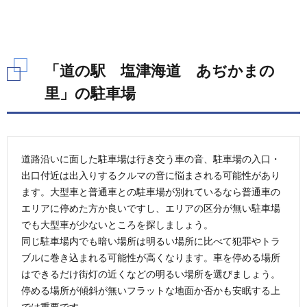
泉
5.
「道
の
「道の駅 塩津海道 あぢかまの
駅
塩津
里」の駐車場
海
道
あぢ
かま
の
里」
道路沿いに面した駐車場は行き交う車の音、駐車場の入口・
のレ
出口付近は出入りするクルマの音に悩まされる可能性があり
スト
ます。大型車と普通車との駐車場が別れているなら普通車の
ラン
エリアに停めた方か良いですし、エリアの区分が無い駐車場
6.
でも大型車が少ないところを探しましょう。
「道
同じ駐車場内でも暗い場所は明るい場所に比べて犯罪やトラ
の
駅
ブルに巻き込まれる可能性が高くなります。車を停める場所
塩津
はできるだけ街灯の近くなどの明るい場所を選びましょう。
海
停める場所が傾斜が無いフラットな地面か否かも安眠する上
道
あぢ
では重要です。