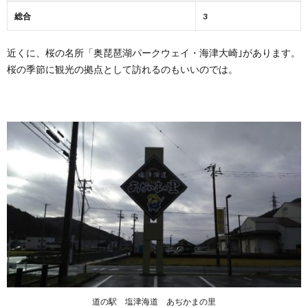
「道
総合
3
の
駅
塩津
近くに、桜の名所「奥琵琶湖パークウェイ・海津大崎｣があります。
海
桜の季節に観光の拠点として訪れるのもいいのでは。
道
あぢ
かま
の
里」
のト
イレ
4.
「道
の
駅
塩津
海
道
あぢ
かま
の
里」
道の駅 塩津海道 あぢかまの里
の温