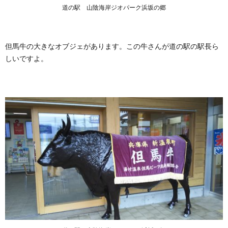
道の駅 山陰海岸ジオパーク浜坂の郷
泉
5.
「道
の
但馬牛の大きなオブジェがあります。この牛さんが道の駅の駅長ら
駅
しいですよ。
山陰
海岸
ジオ
パー
ク浜
坂の
郷」
のレ
スト
ラン
6.
「道
の
駅
山陰
海岸
ジオ
パー