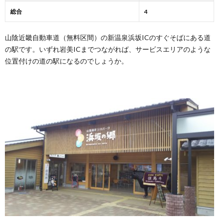
「道
総合
4
の
駅
山陰
山陰近畿自動車道（無料区間）の新温泉浜坂ICのすぐそばにある道
海岸
の駅です。いずれ岩美ICまでつながれば、サービスエリアのような
ジオ
位置付けの道の駅になるのでしょうか。
パー
ク浜
坂の
郷」
のト
イレ
4.
「道
の
駅
山陰
海岸
ジオ
パー
ク浜
坂の
郷」
の温