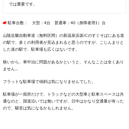
ジオパ
では重要です。
ーク浜
坂の
郷」の
駐車台数： 大型：4台 普通車：40（身障者用1）台
無料休
憩所
山陰近畿自動車道（無料区間）の新温泉浜坂ICのすぐそばにある道
6.3.
の駅で、多くの利用者が見込まれると思うのですが、こじんまりと
「道の
した道の駅で、駐車場も広くはないです。
駅 山
陰海岸
ジオパ
狭いから、車中泊に問題があるかというと、そんなことは全くあり
ーク浜
ません…
坂の
郷」の
WiFi施
フラットな駐車場で傾斜は気になりませんでした。
設
駐車場が一箇所だけで、トラックなどの大型車と駐車スペースは共
6.4.
通なのと、国道沿いでは無いですが、日中はかなり交通量が有った
「道の
駅 山
ので、騒音は気になるかもしれません。
陰海岸
ジオパ
ーク浜
坂の