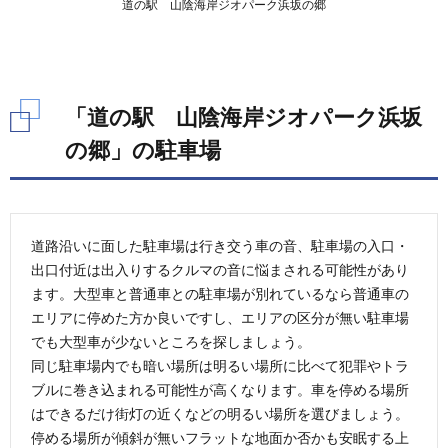
道の駅 山陰海岸ジオパーク浜坂の郷
ク浜
坂の
郷」
のそ
の他
の施
「道の駅 山陰海岸ジオパーク浜坂
設
の郷」の駐車場
6.1.
「道の
駅 山
陰海岸
ジオパ
道路沿いに面した駐車場は行き交う車の音、駐車場の入口・
ーク浜
坂の
出口付近は出入りするクルマの音に悩まされる可能性があり
郷」の
ます。大型車と普通車との駐車場が別れているなら普通車の
直売
エリアに停めた方か良いですし、エリアの区分が無い駐車場
所・お
土産物
でも大型車が少ないところを探しましょう。
屋
同じ駐車場内でも暗い場所は明るい場所に比べて犯罪やトラ
6.2.
ブルに巻き込まれる可能性が高くなります。車を停める場所
「道の
はできるだけ街灯の近くなどの明るい場所を選びましょう。
駅 山
停める場所が傾斜が無いフラットな地面か否かも安眠する上
陰海岸