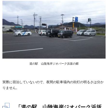
郷」の
EV急
速充電
スタン
ド
7.
「道
の
駅
山陰
海岸
ジオ
パー
ク浜
道の駅 山陰海岸ジオパーク浜坂の郷
坂の
郷」
の基
本情
実際に宿泊していないので、夜間の駐車場内の街灯の明るさは分か
報
りません。
「道の駅 山陰海岸ジオパーク浜坂