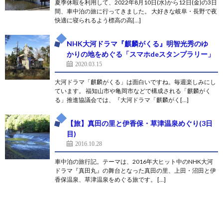
夏季休暇を利用して、2022年8月10日(水)から12日(金)の3日
間、車中泊の旅に行ってきました。 大好きな岐阜・長野で夜
快適に寝られるよう標高の高[…]
NHK大河ドラマ『麒麟がくる』明智光秀のゆ
かりの地をめぐる「スマホdeスタンプラリー」
2020.03.15
大河ドラマ「麒麟がくる」は面白いですね。毎週楽しみにし
ています。 福知山市や亀岡市などで構成される「麒麟がく
る」推進協議会では、『大河ドラマ「麒麟がく[…]
【旅】真田の里と伊香保・草津温泉めぐり(3日
目)
2016.10.28
車中泊の旅行記。テーマは、2016年大ヒット中のNHK大河
ドラマ『真田丸』の舞台となった真田の里、上田・沼田と伊
香保温泉、草津温泉をめぐる旅です。 […]