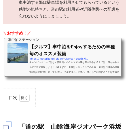
車中泊する際は駐車場を利用させてもらっているという
感謝の気持ちと、道の駅の利用者や近隣住民への配慮を
忘れないようにしましょう。
＼おすすめ！／
車中泊ステーション
【クルマ】車中泊をEnjoyするための車種
毎のオススメ装備
https://motorhome-sta.com/car/car_goods-01
キャンピングカーではなく普段使いのクルマで快適な車中泊をする上では、何もかもク
ルマの中で実現しようとは考えずに、食事はレストランでの外食、風呂は日帰りの温泉
施設を利用と割り切ってしまい、クルマはベッドスペースとして利用することを主体に
考えることをおすすめします。ベッドスペースとして利用することを考えた際の車中泊
に適したクルマと、車種毎のおすすめクッション、シェード、カーテンなどの装備をご
紹介します。ミニバンミニバンは、前席はそのままで2列目以降のシートアレンジによ
り大人二人＋小さな子供一人程度...
目次
1.
「道
の
駅
「道の駅 山陰海岸ジオパーク浜坂
山陰