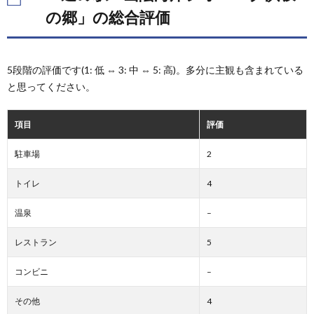
海岸
の郷」の総合評価
ジオ
パー
ク浜
坂の
5段階の評価です(1: 低 ⇔ 3: 中 ⇔ 5: 高)。多分に主観も含まれている
郷」
と思ってください。
の総
合評
価
項目
評価
2.
「道
駐車場
2
の
駅
トイレ
4
山陰
海岸
温泉
ジオ
–
パー
ク浜
レストラン
5
坂の
郷」
コンビニ
–
の駐
車場
その他
4
3.