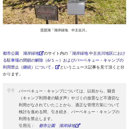
3.2.
右岸の
上流
3.3.
琵琶湖「湖岸緑地 中主吉川」
右岸の
下流
4.
「湖
都市公園 湖岸緑地
のサイト内の
「湖岸緑地 中主吉川地区におけ
岸緑
る駐車場の閉鎖の解除（6/１～）およびバーベキュー・キャンプの
地
利用禁止（継続）について」
というニュース記事を見て頂くと分
中主
吉
かります。
川」
のト
イレ
バーベキュー・キャンプについては、以前から、騒音
（キャンプ利用者の騒ぎ声）やゴミの放置など不適切な
4.1.
左岸
利用がなされていたことから、適正な管理方策について
検討を進める間、引き続き、バーベキュー・キャンプの
4.2.
利用を禁止します。
右岸の
上流
引用元：
都市公園 湖岸緑地