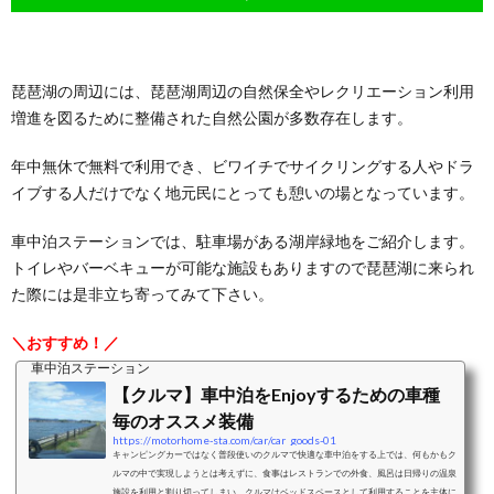
琵琶湖の周辺には、琵琶湖周辺の自然保全やレクリエーション利用
増進を図るために整備された自然公園が多数存在します。
年中無休で無料で利用でき、ビワイチでサイクリングする人やドラ
イブする人だけでなく地元民にとっても憩いの場となっています。
車中泊ステーションでは、駐車場がある湖岸緑地をご紹介します。
トイレやバーベキューが可能な施設もありますので琵琶湖に来られ
た際には是非立ち寄ってみて下さい。
＼おすすめ！／
車中泊ステーション
【クルマ】車中泊をEnjoyするための車種
毎のオススメ装備
https://motorhome-sta.com/car/car_goods-01
キャンピングカーではなく普段使いのクルマで快適な車中泊をする上では、何もかもク
ルマの中で実現しようとは考えずに、食事はレストランでの外食、風呂は日帰りの温泉
施設を利用と割り切ってしまい、クルマはベッドスペースとして利用することを主体に