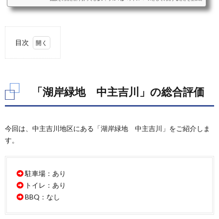
考えることをおすすめします。ベッドスペースとして利用することを考えた際の車中泊
に適したクルマと、車種毎のおすすめクッション、シェード、カーテンなどの装備をご
紹介します。ミニバンミニバンは、前席はそのままで2列目以降のシートアレンジによ
り大人二人＋小さな子供一人程度...
目次
1.
「湖
岸緑
地
「湖岸緑地 中主吉川」の総合評価
中主
吉
川」
の総
今回は、中主吉川地区にある「湖岸緑地 中主吉川」をご紹介しま
合評
す。
価
2.
「湖
駐車場：あり
岸緑
地
トイレ：あり
中主
BBQ：なし
吉
川」
の駐