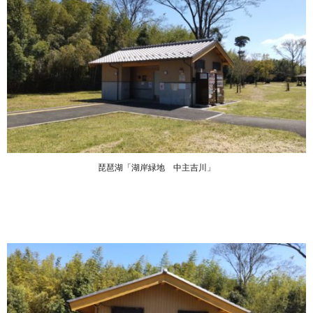
琵琶湖「湖岸緑地 中主吉川」