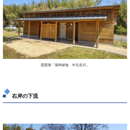
琵琶湖「湖岸緑地 中主吉川」
右岸の下流