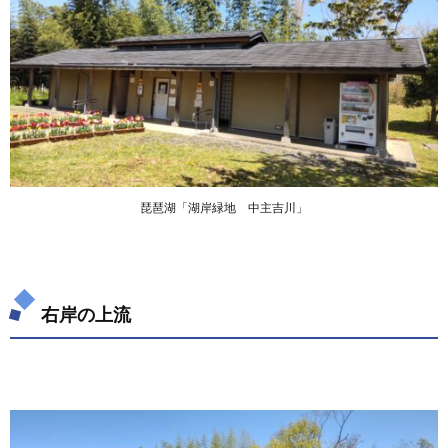
琵琶湖「湖岸緑地 中主吉川」
右岸の上流