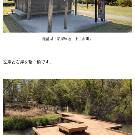
琵琶湖「湖岸緑地 中主吉川」
左岸と右岸を繋ぐ橋です。