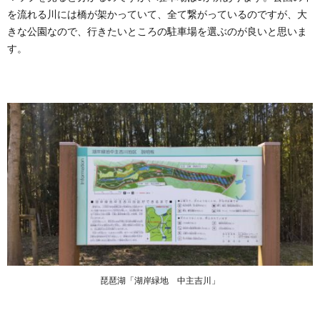
報
を流れる川には橋が架かっていて、全て繋がっているのですが、大
きな公園なので、行きたいところの駐車場を選ぶのが良いと思いま
6.1.
「湖岸
す。
緑地
中主吉
川」の
マップ
6.2.
「湖岸
緑地
中主吉
川」の
問い合
わせ先
琵琶湖「湖岸緑地 中主吉川」