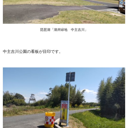
琵琶湖「湖岸緑地 中主吉川」
中主吉川公園の看板が目印です。