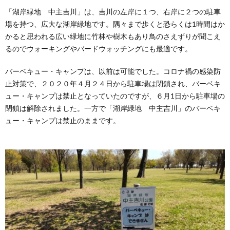
車場
「湖岸緑地 中主吉川」は、吉川の左岸に１つ、右岸に２つの駐車
場を持つ、広大な湖岸緑地です。隅々まで歩くと恐らくは1時間はか
2.1.
左岸
かると思われる広い緑地に竹林や樹木もあり鳥のさえずりが聞こえ
るのでウォーキングやバードウォッチングにも最適です。
2.2.
右岸の
バーベキュー・キャンプは、以前は可能でした。コロナ禍の感染防
上流
止対策で、２０２０年４月２４日から駐車場は閉鎖され、バーベキ
2.3.
ュー・キャンプは禁止となっていたのですが、６月1日から駐車場の
右岸の
下流
閉鎖は解除されました。一方で「湖岸緑地 中主吉川」のバーベキ
ュー・キャンプは禁止のままです。
3.
「湖
岸緑
地
中主
吉
川」
の公
園
3.1.
左岸