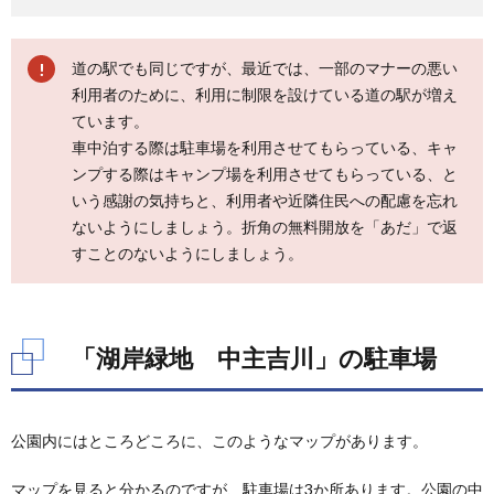
4.3.
右岸の
下流
道の駅でも同じですが、最近では、一部のマナーの悪い
5.
利用者のために、利用に制限を設けている道の駅が増え
「湖
ています。
岸緑
車中泊する際は駐車場を利用させてもらっている、キャ
地
ンプする際はキャンプ場を利用させてもらっている、と
中主
吉
いう感謝の気持ちと、利用者や近隣住民への配慮を忘れ
川」
ないようにしましょう。折角の無料開放を「あだ」で返
の
すことのないようにしましょう。
BBQ
スポ
ット
6.
「湖
「湖岸緑地 中主吉川」の駐車場
岸緑
地
中主
吉
公園内にはところどころに、このようなマップがあります。
川」
の基
マップを見ると分かるのですが、駐車場は3か所あります。公園の中
本情