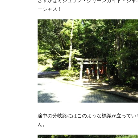
さずがはミシュラン・グリーンガイド・ジャ
野本
宮大
ーシャス！
社の
ウォ
ーキ
ング
ルー
ト
2.
熊
野
本
宮
大
社
途中の分岐路にはこのような標識が立ってい
ん。