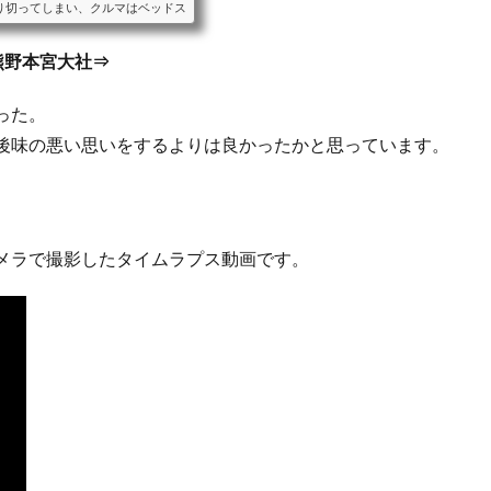
り切ってしまい、クルマはベッドス
ることをおすすめします。ベッドス
車中泊に適したクルマと、車種毎の
⇒熊野本宮大社⇒
ンなどの装備をご紹介します。ミニ
目以降のシートアレンジにより大人
った。
後味の悪い思いをするよりは良かったかと思っています。
メラで撮影したタイムラプス動画です。