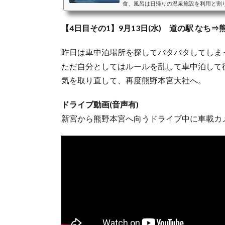
食、風呂は日帰りの温泉施設を利用と割
ペースとして利用することを主体に考え
ペースとして利用することを考えた際の
【4日目その1】9月13日(水) 道の駅 なち
おすすめクッション、シェード、カーテ
バンミニバンは、前席はそのままで2列
二人＋小さな子供一人程度...
昨日は車中泊場所を探してバタバタしてしま
ただ自分としてはルールを乱して車中泊して
気を取り直して、再度熊野本宮大社へ。
ドライブ動画(音声有)
新宮から熊野本宮へ向うドライブ中に車載カ