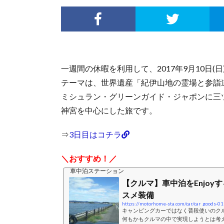
一週間の休暇を利用して、2017年9月10日(
テーマは、世界遺産「紀伊山地の霊場と参詣
ミシュラン・グリーンガイド・ジャポンに三
神宮を中心にした旅です。
⇒
3日目はコチラ
＼おすすめ！／
車中泊ステーション
【クルマ】車中泊をEnjoy
スメ装備
https://motorhome-sta.com/car/car_goods-01
キャンピングカーではなく普段使いのク
何もかもクルマの中で実現しようとは考