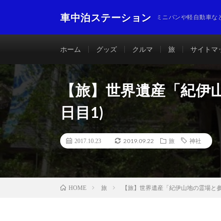
車中泊ステーション
ミニバンや軽自動車な
ホーム
グッズ
クルマ
旅
サイトマ
【旅】世界遺産「紀伊山
日目1)
2019.09.22
2017.10.23
旅
神社
旅
【旅】世界遺産「紀伊山地の霊場と参詣
HOME