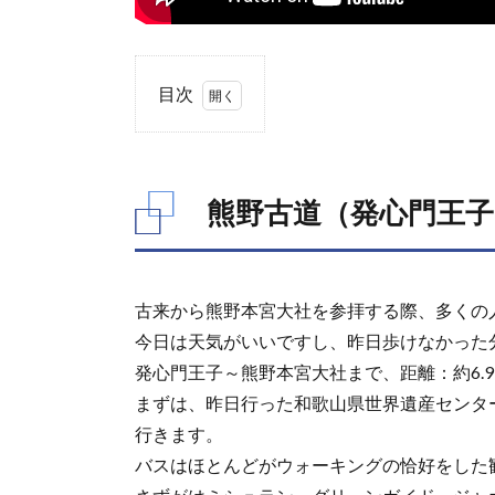
目次
1.
熊野
古道
熊野古道（発心門王子
（発
心門
王子
～熊
野本
古来から熊野本宮大社を参拝する際、多くの
宮大
今日は天気がいいですし、昨日歩けなかった
社）
発心門王子～熊野本宮大社まで、距離：約6.9
1.1.
まずは、昨日行った和歌山県世界遺産センタ
発心
門王
行きます。
子か
バスはほとんどがウォーキングの恰好をした
ら熊