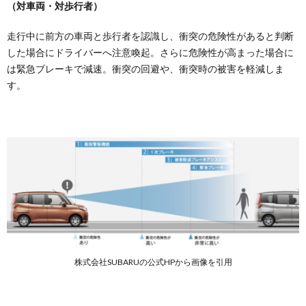
（対車両・対歩行者）
純正ブ
ライン
走行中に前方の車両と歩行者を認識し、衝突の危険性があると判断
ドシェ
ード
した場合にドライバーへ注意喚起。さらに危険性が高まった場合に
は緊急ブレーキで減速。衝突の回避や、衝突時の被害を軽減しま
4.2.
す。
純正カ
ーテン
4.3.
純正ル
ーフネ
ット
4.4.
その他
の純正
グッズ
5.
ジャ
株式会社SUBARUの公式HPから画像を引用
ステ
ィの
車中
泊向