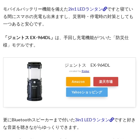
モバイルバッテリー機能を備えた
2in1 LEDランタン
ですと寝てい
る間にスマホの充電も出来ますし、災害時・停電時の対策としても
一つあると安心です。
「ジェントス EX-964DL」
は、手回し充電機能がついた「防災仕
様」モデルです。
ジェントス EX-964DL
created by
Rinker
Amazon
楽天市場
Yahooショッピング
更にBluetoothスピーカーまで付いた
3in1 LEDランタン
ですと好き
な音楽を聴きながらゆっくりできます。