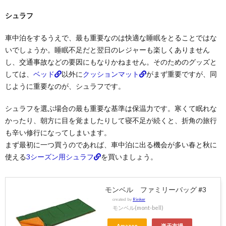
シュラフ
車中泊をするうえで、最も重要なのは快適な睡眠をとることではな
いでしょうか。睡眠不足だと翌日のレジャーも楽しくありません
し、交通事故などの要因にもなりかねません。そのためのグッズと
しては、
ベッド
以外に
クッションマット
がまず重要ですが、同
じように重要なのが、シュラフです。
シュラフを選ぶ場合の最も重要な基準は保温力です。寒くて眠れな
かったり、朝方に目を覚ましたりして寝不足が続くと、折角の旅行
も辛い修行になってしまいます。
まず最初に一つ買うのであれば、車中泊に出る機会が多い春と秋に
使える
3シーズン用シュラフ
を買いましょう。
モンベル ファミリーバッグ #3
created by
Rinker
モンベル(mont-bell)
Amazon
楽天市場