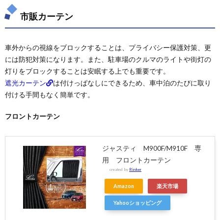
市販カーテン
車外からの視線をブロックすることは、プライバシー保護対策、更
には防犯対策になります。また、駐車場のクルマのライトや街灯の
灯りをブロックすることは安眠する上でも重要です。
遮光カーテン
は付けっぱなしにできるため、車中泊のたびに取り
付ける手間もなく簡単です。
フロントカーテン
ジャスティ M900F/M910F 専
用 フロントカーテン
created by
Rinker
Amazon
楽天市場
Yahooショッピング