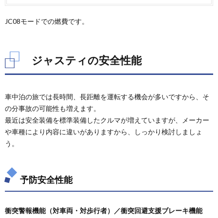
ステ
ィの
JC08モードでの燃費です。
居住
性
3.1.
室内サ
ジャスティの安全性能
イズ
3.2.
シート
車中泊の旅では長時間、長距離を運転する機会が多いですから、そ
アレン
ジ
の分事故の可能性も増えます。
最近は安全装備を標準装備したクルマが増えていますが、メーカー
4.
や車種により内容に違いがありますから、しっかり検討しましょ
ジャ
ステ
う。
ィの
車中
泊向
け純
予防安全性能
正ア
クセ
サリ
衝突警報機能（対車両・対歩行者）／衝突回避支援ブレーキ機能
4.1.