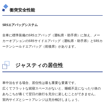
けア
フタ
衝突安全性能
ーマ
ーケ
ット
品
SRSエアバッグシステム
5.1.
全車に標準装備のSRSエアバッグ（運転席・助手席）に加え、メー
市販ベ
カーオプションのSRSサイドエアバッグ（運転席・助手席）とSRSカ
ッド
ーテンシールドエアバッグ（前後席）があります。
5.2.
市販ク
ッショ
ンマッ
ジャスティの居住性
ト
5.3.
市販ブ
ライン
車中泊をする場合、居住性は最も重要な要素です。
ドシェ
広くてフラットな就寝スペースがないと、睡眠不足になったり体の
ード
あちこちが痛くて翌日の旅行を充分に楽しむことができません。
5.4.
室内サイズとシートアレンジは充分検討しましょう。
市販カ