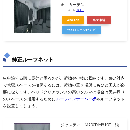
正 カーテン
created by
Rinker
Amazon
楽天市場
Yahooショッピング
純正ルーフネット
車中泊する際に意外と困るのが、荷物や小物の収納です。狭い社内
で就寝スペースを確保するには、荷物の置き場所にもひと工夫が必
要になります。ヘッドクリアランスの高いクルマの場合は天井周り
のスペースを活用するために
ルーフインナーバー
やルーフネット
を設置しましょう。
ジャスティ M900F/M910F 純