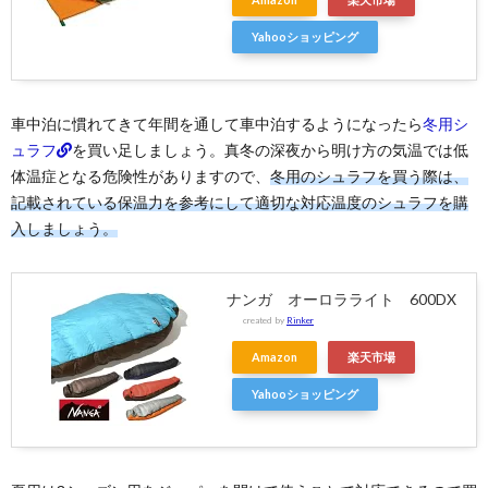
Yahooショッピング
車中泊に慣れてきて年間を通して車中泊するようになったら
冬用シ
ュラフ
を買い足しましょう。真冬の深夜から明け方の気温では低
体温症となる危険性がありますので、
冬用のシュラフを買う際は、
記載されている保温力を参考にして適切な対応温度のシュラフを購
入しましょう。
ナンガ オーロラライト 600DX
created by
Rinker
Amazon
楽天市場
Yahooショッピング