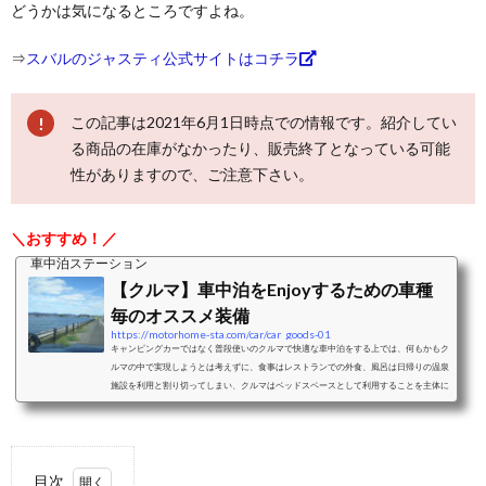
どうかは気になるところですよね。
⇒
スバルのジャスティ公式サイトはコチラ
この記事は2021年6月1日時点での情報です。紹介してい
る商品の在庫がなかったり、販売終了となっている可能
性がありますので、ご注意下さい。
＼おすすめ！／
車中泊ステーション
【クルマ】車中泊をEnjoyするための車種
毎のオススメ装備
https://motorhome-sta.com/car/car_goods-01
キャンピングカーではなく普段使いのクルマで快適な車中泊をする上では、何もかもク
ルマの中で実現しようとは考えずに、食事はレストランでの外食、風呂は日帰りの温泉
施設を利用と割り切ってしまい、クルマはベッドスペースとして利用することを主体に
考えることをおすすめします。ベッドスペースとして利用することを考えた際の車中泊
に適したクルマと、車種毎のおすすめクッション、シェード、カーテンなどの装備をご
紹介します。ミニバンミニバンは、前席はそのままで2列目以降のシートアレンジによ
り大人二人＋小さな子供一人程度...
目次