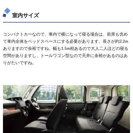
ーテン
5.5.
室内サイズ
市販キ
ャリア
5.6.
コンパクトカーなので、車内で横になって寝る場合は、前席も含め
その他
て車内全体をベッドスペースにする必要があります。長さが約2.2m
の市販
ありますので余裕ですね。幅も1.5m程あるので大人二人ほどの寝る
グッズ
空間がありますし、トールワゴン型なので天井に余裕があるのはあ
6.
りがたいですね。
ジャ
ステ
ィの
購入
を検
討さ
れて
いる
方へ