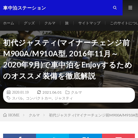
車中泊ステーション
ホーム
グッズ
クルマ
旅
サイトマップ
このサイトにつ
初代ジャスティ(マイナーチェンジ前
M900A/M910A型, 2016年11月～
2020年9月)で車中泊をEnjoyするため
のオススメ装備を徹底解説
2021.06.01
2020.01.19
クルマ
スバル
,
コンパクトカー
,
ジャスティ
クルマ
初代ジャスティ(マイナーチェンジ前M900A/M910A型
HOME