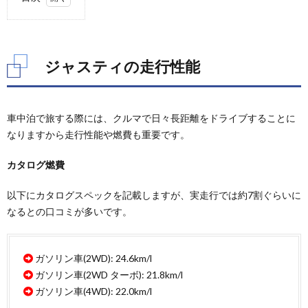
1.
ジャ
ステ
ィの
ジャスティの走行性能
走行
性能
2.
車中泊で旅する際には、クルマで日々長距離をドライブすることに
ジャ
ステ
なりますから走行性能や燃費も重要です。
ィの
安全
カタログ燃費
性能
2.1.
以下にカタログスペックを記載しますが、実走行では約7割ぐらいに
予防安
なるとの口コミが多いです。
全性能
2.2.
衝突安
ガソリン車(2WD): 24.6km/l
全性能
ガソリン車(2WD ターボ): 21.8km/l
3.
ガソリン車(4WD): 22.0km/l
ジャ